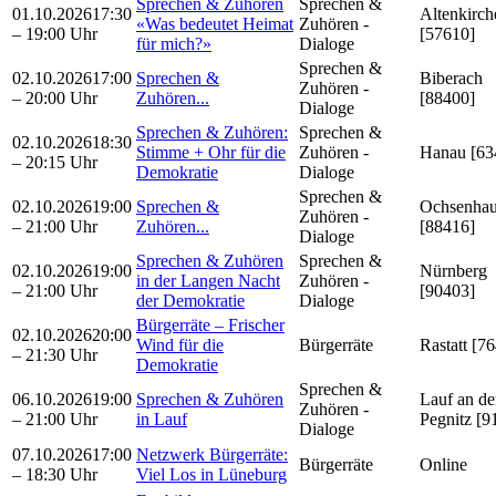
Sprechen & Zuhören
Sprechen &
01.10.2026
17:30
Altenkirch
«Was bedeutet Heimat
Zuhören -
– 19:00 Uhr
[57610]
für mich?»
Dialoge
Sprechen &
02.10.2026
17:00
Sprechen &
Biberach
Zuhören -
– 20:00 Uhr
Zuhören...
[88400]
Dialoge
Sprechen & Zuhören:
Sprechen &
02.10.2026
18:30
Stimme + Ohr für die
Zuhören -
Hanau [63
– 20:15 Uhr
Demokratie
Dialoge
Sprechen &
02.10.2026
19:00
Sprechen &
Ochsenhau
Zuhören -
– 21:00 Uhr
Zuhören...
[88416]
Dialoge
Sprechen & Zuhören
Sprechen &
02.10.2026
19:00
Nürnberg
in der Langen Nacht
Zuhören -
– 21:00 Uhr
[90403]
der Demokratie
Dialoge
Bürgerräte – Frischer
02.10.2026
20:00
Wind für die
Bürgerräte
Rastatt [7
– 21:30 Uhr
Demokratie
Sprechen &
06.10.2026
19:00
Sprechen & Zuhören
Lauf an de
Zuhören -
– 21:00 Uhr
in Lauf
Pegnitz [9
Dialoge
07.10.2026
17:00
Netzwerk Bürgerräte:
Bürgerräte
Online
– 18:30 Uhr
Viel Los in Lüneburg