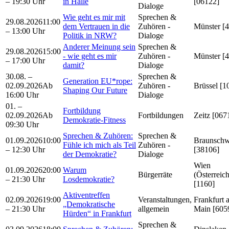
– 19:30 Uhr
in Halle
[06122]
Dialoge
Wie geht es mir mit
Sprechen &
29.08.2026
11:00
dem Vertrauen in die
Zuhören -
Münster [
– 13:00 Uhr
Politik in NRW?
Dialoge
Anderer Meinung sein
Sprechen &
29.08.2026
15:00
- wie geht es mir
Zuhören -
Münster [
– 17:00 Uhr
damit?
Dialoge
30.08. –
Sprechen &
Generation EU*rope:
02.09.2026
Ab
Zuhören -
Brüssel [1
Shaping Our Future
16:00 Uhr
Dialoge
01. –
Fortbildung
02.09.2026
Ab
Fortbildungen
Zeitz [067
Demokratie-Fitness
09:30 Uhr
Sprechen & Zuhören:
Sprechen &
01.09.2026
10:00
Braunschw
Fühle ich mich als Teil
Zuhören -
– 12:30 Uhr
[38106]
der Demokratie?
Dialoge
Wien
01.09.2026
20:00
Warum
Bürgerräte
(Österreich
– 21:30 Uhr
Losdemokratie?
[1160]
Aktiventreffen
02.09.2026
19:00
Veranstaltungen,
Frankfurt 
„Demokratische
– 21:30 Uhr
allgemein
Main [605
Hürden“ in Frankfurt
Sprechen &