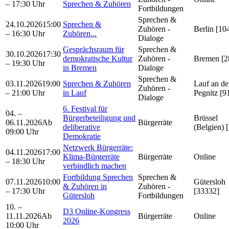
– 17:30 Uhr
Sprechen & Zuhören
Fortbildungen
Sprechen &
24.10.2026
15:00
Sprechen &
Zuhören -
Berlin [10
– 16:30 Uhr
Zuhören...
Dialoge
Gesprächsraum für
Sprechen &
30.10.2026
17:30
demokratische Kultur
Zuhören -
Bremen [2
– 19:30 Uhr
in Bremen
Dialoge
Sprechen &
03.11.2026
19:00
Sprechen & Zuhören
Lauf an de
Zuhören -
– 21:00 Uhr
in Lauf
Pegnitz [9
Dialoge
6. Festival für
04. –
Bürgerbeteiligung und
Brüssel
06.11.2026
Ab
Bürgerräte
deliberative
(Belgien) 
09:00 Uhr
Demokratie
Netzwerk Bürgerräte:
04.11.2026
17:00
Klima-Bürgerräte
Bürgerräte
Online
– 18:30 Uhr
verbindlich machen
Fortbildung Sprechen
Sprechen &
07.11.2026
10:00
Gütersloh
& Zuhören in
Zuhören -
– 17:30 Uhr
[33332]
Gütersloh
Fortbildungen
10. –
D3 Online-Kongress
11.11.2026
Ab
Bürgerräte
Online
2026
10:00 Uhr