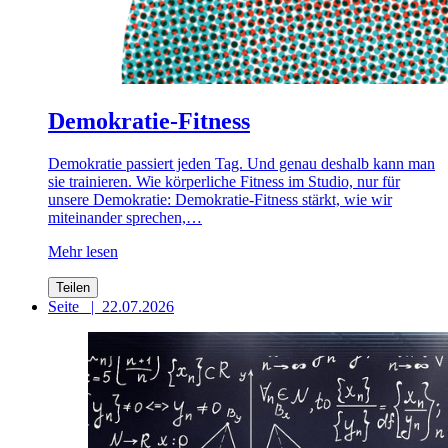
Demokratie-Fitness
Demokratie passiert jeden Tag. Und genau deshalb kann man
sie trainieren. Wie körperliche Fitness im Studio, nur für
unsere Demokratie: Demokratie-Fitness stärkt, wie wir
miteinander sprechen,…
Mehr lesen
Teilen
Seite
|
22.07.2026