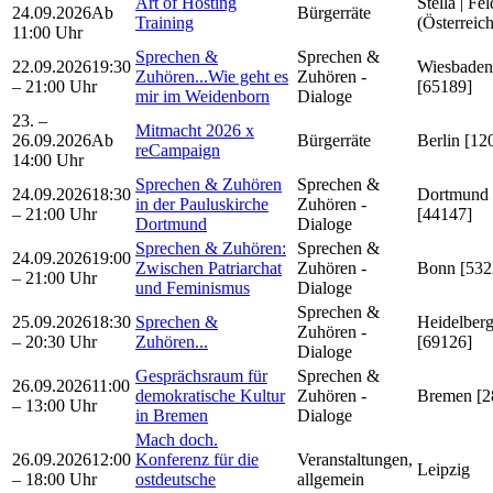
Art of Hosting
Stella | Fe
24.09.2026
Ab
Bürgerräte
Training
(Österreich
11:00 Uhr
Sprechen &
Sprechen &
22.09.2026
19:30
Wiesbaden
Zuhören...Wie geht es
Zuhören -
– 21:00 Uhr
[65189]
mir im Weidenborn
Dialoge
23. –
Mitmacht 2026 x
26.09.2026
Ab
Bürgerräte
Berlin [12
reCampaign
14:00 Uhr
Sprechen & Zuhören
Sprechen &
24.09.2026
18:30
Dortmund
in der Pauluskirche
Zuhören -
– 21:00 Uhr
[44147]
Dortmund
Dialoge
Sprechen & Zuhören:
Sprechen &
24.09.2026
19:00
Zwischen Patriarchat
Zuhören -
Bonn [532
– 21:00 Uhr
und Feminismus
Dialoge
Sprechen &
25.09.2026
18:30
Sprechen &
Heidelber
Zuhören -
– 20:30 Uhr
Zuhören...
[69126]
Dialoge
Gesprächsraum für
Sprechen &
26.09.2026
11:00
demokratische Kultur
Zuhören -
Bremen [2
– 13:00 Uhr
in Bremen
Dialoge
Mach doch.
26.09.2026
12:00
Konferenz für die
Veranstaltungen,
Leipzig
– 18:00 Uhr
ostdeutsche
allgemein