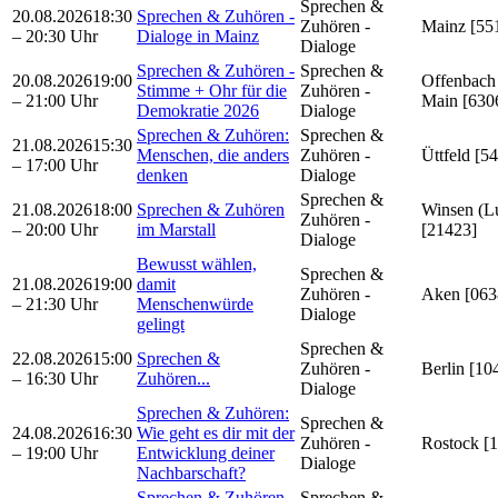
Sprechen &
20.08.2026
18:30
Sprechen & Zuhören -
Zuhören -
Mainz [55
– 20:30 Uhr
Dialoge in Mainz
Dialoge
Sprechen & Zuhören -
Sprechen &
20.08.2026
19:00
Offenbach
Stimme + Ohr für die
Zuhören -
– 21:00 Uhr
Main [630
Demokratie 2026
Dialoge
Sprechen & Zuhören:
Sprechen &
21.08.2026
15:30
Menschen, die anders
Zuhören -
Üttfeld [5
– 17:00 Uhr
denken
Dialoge
Sprechen &
21.08.2026
18:00
Sprechen & Zuhören
Winsen (L
Zuhören -
– 20:00 Uhr
im Marstall
[21423]
Dialoge
Bewusst wählen,
Sprechen &
21.08.2026
19:00
damit
Zuhören -
Aken [063
– 21:30 Uhr
Menschenwürde
Dialoge
gelingt
Sprechen &
22.08.2026
15:00
Sprechen &
Zuhören -
Berlin [10
– 16:30 Uhr
Zuhören...
Dialoge
Sprechen & Zuhören:
Sprechen &
24.08.2026
16:30
Wie geht es dir mit der
Zuhören -
Rostock [
– 19:00 Uhr
Entwicklung deiner
Dialoge
Nachbarschaft?
Sprechen & Zuhören
Sprechen &