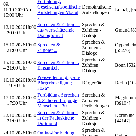
Fortbildung:
09. –
Gesellschaftspolitische
Demokratische
11.10.2026
Ab
Leipzig [0
Aufstellungen Modul
Aufstellungen
15:00 Uhr
2
Sprechen & Zuhören -
Sprechen &
12.10.2026
18:00
das wertschätzende
Zuhören -
Gmund [8
– 20:00 Uhr
Dialogformat
Dialoge
Sprechen &
15.10.2026
19:00
Sprechen &
Oppenhei
Zuhören -
– 21:00 Uhr
Zuhören...
[55276]
Dialoge
Sprechen &
15.10.2026
19:00
Sprechen & Zuhören:
Zuhören -
Bonn [532
– 21:00 Uhr
Einsamkeit
Dialoge
Preisverleihung „Gute
16.10.2026
18:00
Bürgerbeteiligung
Bürgerräte
Berlin [10
– 19:30 Uhr
2026“
Fortbildung Sprechen
Sprechen &
17.10.2026
10:00
Magdebur
& Zuhören für junge
Zuhören -
– 17:30 Uhr
[39104]
Menschen U30
Fortbildungen
Sprechen & Zuhören
Sprechen &
22.10.2026
18:30
Dortmund
in der Pauluskirche
Zuhören -
– 21:00 Uhr
[44147]
Dortmund
Dialoge
Sprechen &
24.10.2026
10:00
Online-Fortbildung
Zuhören -
Online