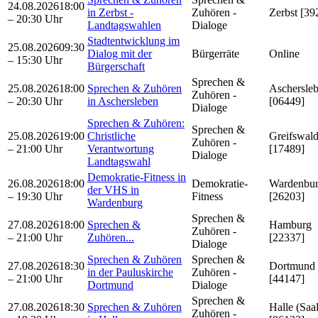
24.08.2026
18:00
in Zerbst -
Zuhören -
Zerbst [39
– 20:30 Uhr
Landtagswahlen
Dialoge
Stadtentwicklung im
25.08.2026
09:30
Dialog mit der
Bürgerräte
Online
– 15:30 Uhr
Bürgerschaft
Sprechen &
25.08.2026
18:00
Sprechen & Zuhören
Aschersle
Zuhören -
– 20:30 Uhr
in Aschersleben
[06449]
Dialoge
Sprechen & Zuhören:
Sprechen &
25.08.2026
19:00
Christliche
Greifswal
Zuhören -
– 21:00 Uhr
Verantwortung
[17489]
Dialoge
Landtagswahl
Demokratie-Fitness in
26.08.2026
18:00
Demokratie-
Wardenbu
der VHS in
– 19:30 Uhr
Fitness
[26203]
Wardenburg
Sprechen &
27.08.2026
18:00
Sprechen &
Hamburg
Zuhören -
– 21:00 Uhr
Zuhören...
[22337]
Dialoge
Sprechen & Zuhören
Sprechen &
27.08.2026
18:30
Dortmund
in der Pauluskirche
Zuhören -
– 21:00 Uhr
[44147]
Dortmund
Dialoge
Sprechen &
27.08.2026
18:30
Sprechen & Zuhören
Halle (Saa
Zuhören -