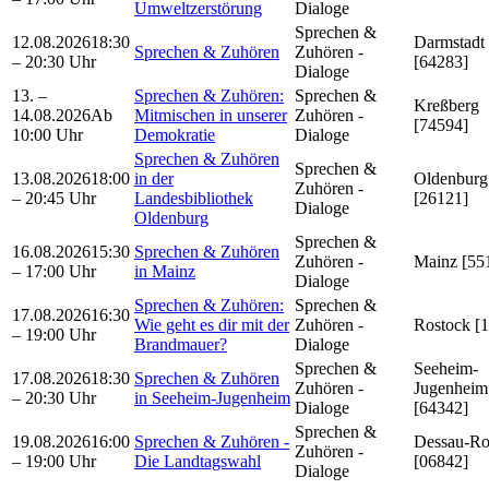
Umweltzerstörung
Dialoge
Sprechen &
12.08.2026
18:30
Darmstadt
Sprechen & Zuhören
Zuhören -
– 20:30 Uhr
[64283]
Dialoge
13. –
Sprechen & Zuhören:
Sprechen &
Kreßberg
14.08.2026
Ab
Mitmischen in unserer
Zuhören -
[74594]
10:00 Uhr
Demokratie
Dialoge
Sprechen & Zuhören
Sprechen &
13.08.2026
18:00
in der
Oldenburg
Zuhören -
– 20:45 Uhr
Landesbibliothek
[26121]
Dialoge
Oldenburg
Sprechen &
16.08.2026
15:30
Sprechen & Zuhören
Zuhören -
Mainz [55
– 17:00 Uhr
in Mainz
Dialoge
Sprechen & Zuhören:
Sprechen &
17.08.2026
16:30
Wie geht es dir mit der
Zuhören -
Rostock [
– 19:00 Uhr
Brandmauer?
Dialoge
Sprechen &
Seeheim-
17.08.2026
18:30
Sprechen & Zuhören
Zuhören -
Jugenheim
– 20:30 Uhr
in Seeheim-Jugenheim
Dialoge
[64342]
Sprechen &
19.08.2026
16:00
Sprechen & Zuhören -
Dessau-Ro
Zuhören -
– 19:00 Uhr
Die Landtagswahl
[06842]
Dialoge