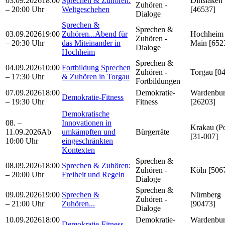
03.09.2026
18:00
Sprechen & Zuhören:
Dinslaken
Zuhören -
– 20:00 Uhr
Weltgeschehen
[46537]
Dialoge
Sprechen &
Sprechen &
03.09.2026
19:00
Zuhören...Abend für
Hochheim
Zuhören -
– 20:30 Uhr
das Miteinander in
Main [652
Dialoge
Hochheim
Sprechen &
04.09.2026
10:00
Fortbildung Sprechen
Zuhören -
Torgau [0
– 17:30 Uhr
& Zuhören in Torgau
Fortbildungen
07.09.2026
18:00
Demokratie-
Wardenbu
Demokratie-Fitness
– 19:30 Uhr
Fitness
[26203]
Demokratische
08. –
Innovationen in
Krakau (P
11.09.2026
Ab
umkämpften und
Bürgerräte
[31-007]
10:00 Uhr
eingeschränkten
Kontexten
Sprechen &
08.09.2026
18:00
Sprechen & Zuhören:
Zuhören -
Köln [506
– 20:00 Uhr
Freiheit und Regeln
Dialoge
Sprechen &
09.09.2026
19:00
Sprechen &
Nürnberg
Zuhören -
– 21:00 Uhr
Zuhören...
[90473]
Dialoge
10.09.2026
18:00
Demokratie-
Wardenbu
Demokratie-Fitness