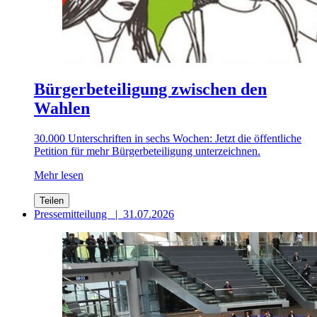
Bürgerbeteiligung zwischen den
Wahlen
30.000 Unterschriften in sechs Wochen: Jetzt die öffentliche
Petition für mehr Bürgerbeteiligung unterzeichnen.
Mehr lesen
Teilen
Pressemitteilung
|
31.07.2026