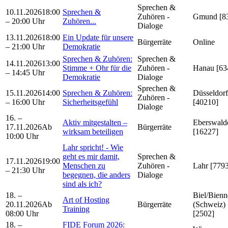
Sprechen &
10.11.2026
18:00
Sprechen &
Zuhören -
Gmund [8
– 20:00 Uhr
Zuhören...
Dialoge
13.11.2026
18:00
Ein Update für unsere
Bürgerräte
Online
– 21:00 Uhr
Demokratie
Sprechen & Zuhören:
Sprechen &
14.11.2026
13:00
Stimme + Ohr für die
Zuhören -
Hanau [63
– 14:45 Uhr
Demokratie
Dialoge
Sprechen &
15.11.2026
14:00
Sprechen & Zuhören:
Düsseldorf
Zuhören -
– 16:00 Uhr
Sicherheitsgefühl
[40210]
Dialoge
16. –
Aktiv mitgestalten –
Eberswald
17.11.2026
Ab
Bürgerräte
wirksam beteiligen
[16227]
10:00 Uhr
Lahr spricht! - Wie
geht es mir damit,
Sprechen &
17.11.2026
19:00
Menschen zu
Zuhören -
Lahr [779
– 21:30 Uhr
begegnen, die anders
Dialoge
sind als ich?
18. –
Biel/Bienn
Art of Hosting
20.11.2026
Ab
Bürgerräte
(Schweiz)
Training
08:00 Uhr
[2502]
18. –
FIDE Forum 2026: