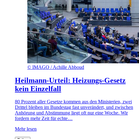
©
IMAGO / Achille Abboud
Heilmann-Urteil: Heizungs-Gesetz
kein Einzelfall
80 Prozent aller Gesetze kommen aus den Ministerien, zwei
Drittel bleiben im Bundestag fast unverändert, und zwischen
Anhörung und Abstimmung liegt oft nur eine Woche. Wir
fordern mehr Zeit für echte…
Mehr lesen