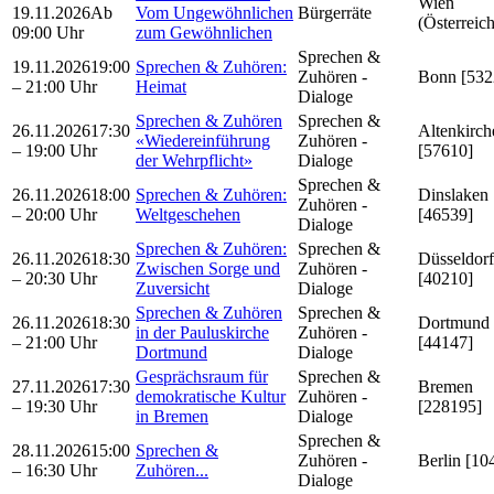
Wien
19.11.2026
Ab
Vom Ungewöhnlichen
Bürgerräte
(Österreich
09:00 Uhr
zum Gewöhnlichen
Sprechen &
19.11.2026
19:00
Sprechen & Zuhören:
Zuhören -
Bonn [532
– 21:00 Uhr
Heimat
Dialoge
Sprechen & Zuhören
Sprechen &
26.11.2026
17:30
Altenkirch
«Wiedereinführung
Zuhören -
– 19:00 Uhr
[57610]
der Wehrpflicht»
Dialoge
Sprechen &
26.11.2026
18:00
Sprechen & Zuhören:
Dinslaken
Zuhören -
– 20:00 Uhr
Weltgeschehen
[46539]
Dialoge
Sprechen & Zuhören:
Sprechen &
26.11.2026
18:30
Düsseldorf
Zwischen Sorge und
Zuhören -
– 20:30 Uhr
[40210]
Zuversicht
Dialoge
Sprechen & Zuhören
Sprechen &
26.11.2026
18:30
Dortmund
in der Pauluskirche
Zuhören -
– 21:00 Uhr
[44147]
Dortmund
Dialoge
Gesprächsraum für
Sprechen &
27.11.2026
17:30
Bremen
demokratische Kultur
Zuhören -
– 19:30 Uhr
[228195]
in Bremen
Dialoge
Sprechen &
28.11.2026
15:00
Sprechen &
Zuhören -
Berlin [10
– 16:30 Uhr
Zuhören...
Dialoge