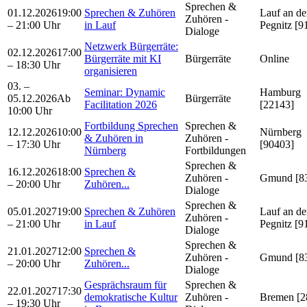
Sprechen &
01.12.2026
19:00
Sprechen & Zuhören
Lauf an de
Zuhören -
– 21:00 Uhr
in Lauf
Pegnitz [9
Dialoge
Netzwerk Bürgerräte:
02.12.2026
17:00
Bürgerräte mit KI
Bürgerräte
Online
– 18:30 Uhr
organisieren
03. –
Seminar: Dynamic
Hamburg
05.12.2026
Ab
Bürgerräte
Facilitation 2026
[22143]
10:00 Uhr
Fortbildung Sprechen
Sprechen &
12.12.2026
10:00
Nürnberg
& Zuhören in
Zuhören -
– 17:30 Uhr
[90403]
Nürnberg
Fortbildungen
Sprechen &
16.12.2026
18:00
Sprechen &
Zuhören -
Gmund [8
– 20:00 Uhr
Zuhören...
Dialoge
Sprechen &
05.01.2027
19:00
Sprechen & Zuhören
Lauf an de
Zuhören -
– 21:00 Uhr
in Lauf
Pegnitz [9
Dialoge
Sprechen &
21.01.2027
12:00
Sprechen &
Zuhören -
Gmund [8
– 20:00 Uhr
Zuhören...
Dialoge
Gesprächsraum für
Sprechen &
22.01.2027
17:30
demokratische Kultur
Zuhören -
Bremen [2
– 19:30 Uhr