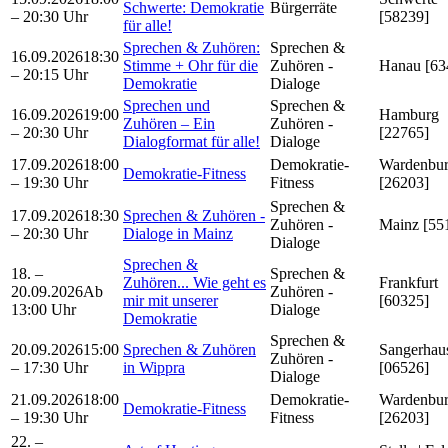
Schwerte: Demokratie
Bürgerräte
– 20:30 Uhr
[58239]
für alle!
Sprechen & Zuhören:
Sprechen &
16.09.2026
18:30
Stimme + Ohr für die
Zuhören -
Hanau [63
– 20:15 Uhr
Demokratie
Dialoge
Sprechen und
Sprechen &
16.09.2026
19:00
Hamburg
Zuhören – Ein
Zuhören -
– 20:30 Uhr
[22765]
Dialogformat für alle!
Dialoge
17.09.2026
18:00
Demokratie-
Wardenbu
Demokratie-Fitness
– 19:30 Uhr
Fitness
[26203]
Sprechen &
17.09.2026
18:30
Sprechen & Zuhören -
Zuhören -
Mainz [55
– 20:30 Uhr
Dialoge in Mainz
Dialoge
Sprechen &
18. –
Sprechen &
Zuhören... Wie geht es
Frankfurt
20.09.2026
Ab
Zuhören -
mir mit unserer
[60325]
13:00 Uhr
Dialoge
Demokratie
Sprechen &
20.09.2026
15:00
Sprechen & Zuhören
Sangerhau
Zuhören -
– 17:30 Uhr
in Wippra
[06526]
Dialoge
21.09.2026
18:00
Demokratie-
Wardenbu
Demokratie-Fitness
– 19:30 Uhr
Fitness
[26203]
22. –