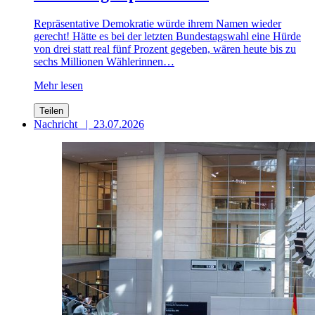
Repräsentative Demokratie würde ihrem Namen wieder
gerecht! Hätte es bei der letzten Bundestagswahl eine Hürde
von drei statt real fünf Prozent gegeben, wären heute bis zu
sechs Millionen Wählerinnen…
Mehr lesen
Teilen
Nachricht
|
23.07.2026