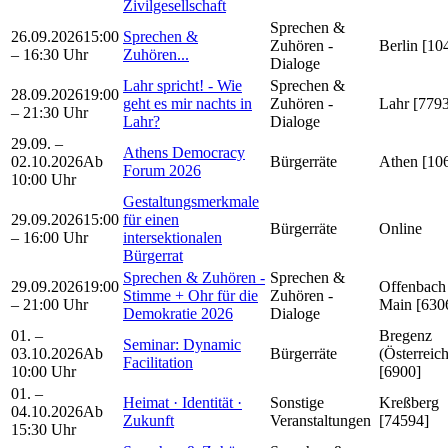
Zivilgesellschaft
Sprechen &
26.09.2026
15:00
Sprechen &
Zuhören -
Berlin [10
– 16:30 Uhr
Zuhören...
Dialoge
Lahr spricht! - Wie
Sprechen &
28.09.2026
19:00
geht es mir nachts in
Zuhören -
Lahr [779
– 21:30 Uhr
Lahr?
Dialoge
29.09. –
Athens Democracy
02.10.2026
Ab
Bürgerräte
Athen [10
Forum 2026
10:00 Uhr
Gestaltungsmerkmale
29.09.2026
15:00
für einen
Bürgerräte
Online
– 16:00 Uhr
intersektionalen
Bürgerrat
Sprechen & Zuhören -
Sprechen &
29.09.2026
19:00
Offenbach
Stimme + Ohr für die
Zuhören -
– 21:00 Uhr
Main [630
Demokratie 2026
Dialoge
01. –
Bregenz
Seminar: Dynamic
03.10.2026
Ab
Bürgerräte
(Österreich
Facilitation
10:00 Uhr
[6900]
01. –
Heimat · Identität ·
Sonstige
Kreßberg
04.10.2026
Ab
Zukunft
Veranstaltungen
[74594]
15:30 Uhr