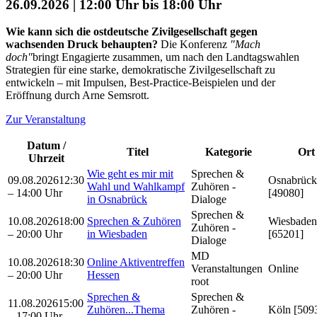
26.09.2026 | 12:00 Uhr bis 18:00 Uhr
Wie kann sich die ostdeutsche Zivilgesellschaft gegen
wachsenden Druck behaupten?
Die Konferenz
"Mach
doch"
bringt Engagierte zusammen, um nach den Landtagswahlen
Strategien für eine starke, demokratische Zivilgesellschaft zu
entwickeln – mit Impulsen, Best-Practice-Beispielen und der
Eröffnung durch Arne Semsrott.
Zur Veranstaltung
Datum /
Titel
Kategorie
Ort
Uhrzeit
Wie geht es mir mit
Sprechen &
09.08.2026
12:30
Osnabrück
Wahl und Wahlkampf
Zuhören -
– 14:00 Uhr
[49080]
in Osnabrück
Dialoge
Sprechen &
10.08.2026
18:00
Sprechen & Zuhören
Wiesbaden
Zuhören -
– 20:00 Uhr
in Wiesbaden
[65201]
Dialoge
MD
10.08.2026
18:30
Online Aktiventreffen
Veranstaltungen
Online
– 20:00 Uhr
Hessen
root
Sprechen &
Sprechen &
11.08.2026
15:00
Zuhören...Thema
Zuhören -
Köln [509
– 17:00 Uhr