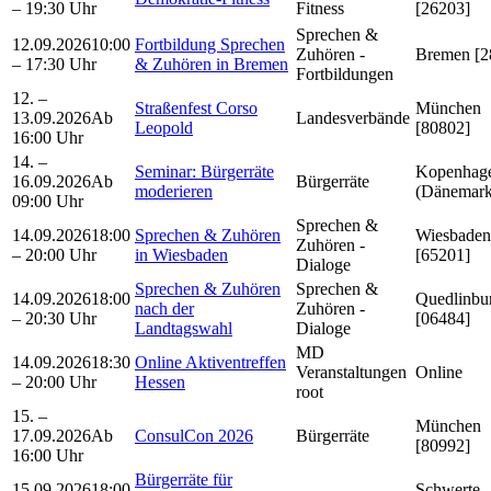
– 19:30 Uhr
Fitness
[26203]
Sprechen &
12.09.2026
10:00
Fortbildung Sprechen
Zuhören -
Bremen [2
– 17:30 Uhr
& Zuhören in Bremen
Fortbildungen
12. –
Straßenfest Corso
München
13.09.2026
Ab
Landesverbände
Leopold
[80802]
16:00 Uhr
14. –
Seminar: Bürgerräte
Kopenhag
16.09.2026
Ab
Bürgerräte
moderieren
(Dänemark
09:00 Uhr
Sprechen &
14.09.2026
18:00
Sprechen & Zuhören
Wiesbaden
Zuhören -
– 20:00 Uhr
in Wiesbaden
[65201]
Dialoge
Sprechen & Zuhören
Sprechen &
14.09.2026
18:00
Quedlinbu
nach der
Zuhören -
– 20:30 Uhr
[06484]
Landtagswahl
Dialoge
MD
14.09.2026
18:30
Online Aktiventreffen
Veranstaltungen
Online
– 20:00 Uhr
Hessen
root
15. –
München
17.09.2026
Ab
ConsulCon 2026
Bürgerräte
[80992]
16:00 Uhr
Bürgerräte für
15.09.2026
18:00
Schwerte