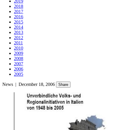
2019
2018
2017
2016
2015
2014
2013
2012
2011
2010
2009
2008
2007
2006
2005
News
|
December 18, 2006
Share