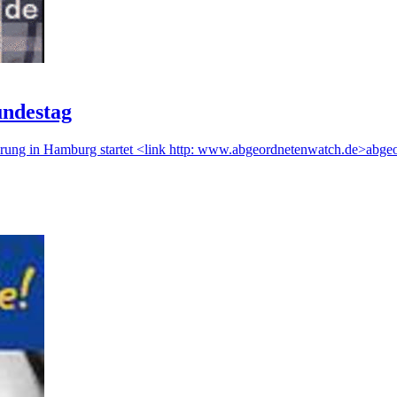
undestag
führung in Hamburg startet <link http: www.abgeordnetenwatch.de>abg