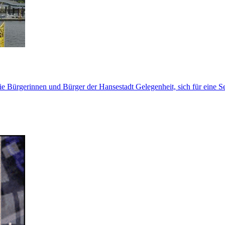
n die Bürgerinnen und Bürger der Hansestadt Gelegenheit, sich für eine