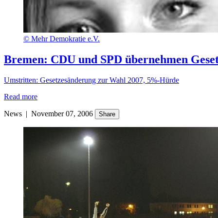
©
Mehr Demokratie e.V.
Bremen: CDU und SPD übernehmen Geset
Umstritten: Gesetzesänderung zur Wahl 2007, 5%-Hürde
Read more
News
|
November 07, 2006
Share