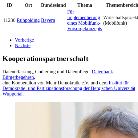
ID
Ort
Bundesland
Thema
Themenbereic
Für
Implementierung
Wirtschaftsprojek
11236
Ruhpolding
Bayern
eines Mobilfunk-
(Mobilfunk)
Vorsorgekonzepts
Vorherige
Nächste
Kooperationspartnerschaft
Datenerfassung, Codierung und Datenpflege:
Datenbank
Bürgerbegehren
,
eine Kooperation von Mehr Demokratie e.V. und dem
Institut für
Demokratie- und Partizipationsforschung der Bergischen Universität
Wuppertal
.