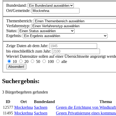
Bundesland:
Ort/Gemeinde:
Themenbereich:
Verfahrenstyp:
Status:
Ergebnis:
Zeige Daten ab dem Jahr:
bis einschließlich zum Jahr:
Wieviel Datensätze sollen auf einer Übersichtsseite angezeigt werd
10
20
50
100
alle
Suchergebnis:
3 Bürgerbegehren gefunden
ID
Ort
Bundesland
Thema
12577
Mockrehna
Sachsen
Gegen die Errichtung von Windkraf
11495
Mockrehna
Sachsen
Gegen Privatisierung eines kommun