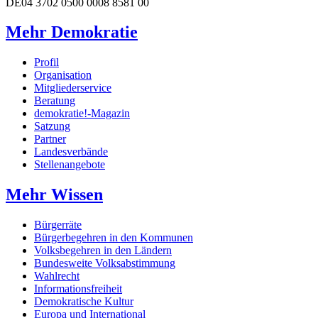
DE04 3702 0500 0008 8581 00
Mehr Demokratie
Profil
Organisation
Mitgliederservice
Beratung
demokratie!-Magazin
Satzung
Partner
Landesverbände
Stellenangebote
Mehr Wissen
Bürgerräte
Bürgerbegehren in den Kommunen
Volksbegehren in den Ländern
Bundesweite Volksabstimmung
Wahlrecht
Informationsfreiheit
Demokratische Kultur
Europa und International