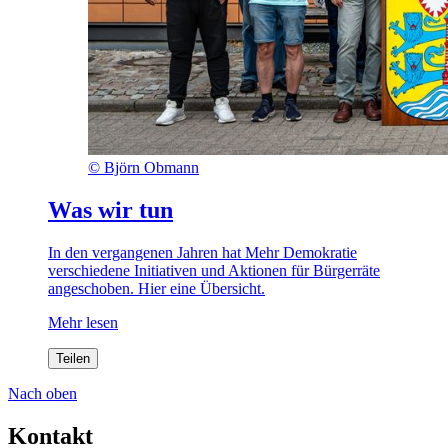
©
Björn Obmann
Was wir tun
In den vergangenen Jahren hat Mehr Demokratie
verschiedene Initiativen und Aktionen für Bürgerräte
angeschoben. Hier eine Übersicht.
Mehr lesen
Teilen
Nach oben
Kontakt