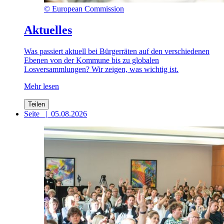
©
European Commission
Aktuelles
Was passiert aktuell bei Bürgerräten auf den verschiedenen
Ebenen von der Kommune bis zu globalen
Losversammlungen? Wir zeigen, was wichtig ist.
Mehr lesen
Teilen
Seite
|
05.08.2026