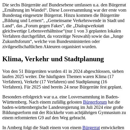
Die sechs Bürgerräte auf Bundesebene umfassen u.a. den Bürgerrat
„Ernährung im Wandel“. Diese Losversammlung war der erste vom
Bundestag eingesetzte Bürgerrat. Hinzu kommen die Bürgerräte
„Bildung und Lernen“, „Gemeinsame Verkehrswende in Stadt und
Land“, das „Forum gegen Fakes“, die „Dialogwerkstatt
gleichwertige Lebensverhältnisse“(nur 1 von 3 geplanten lokalen
Verfahren durchgeführt, da vorzeitige Neuwahl) sowie das „Junge
Zukunftsforum“, welche von Bundesministerien oder
zivilgesellschaftlichen Akteuren organisiert wurden.
Klima, Verkehr und Stadtplanung
Von den 51 Bürgerräten wurden 41 in 2024 abgeschlossen, sieben
laufen 2025 weiter. Die häufigsten Themen waren Klima (17
Verfahren), Verkehr (17 Verfahren) und Stadtplanung (16
Verfahren). Für 2025 sind bereits 24 neue Bürgerräte fest geplant.
Besonders erfolgreich war u.a. eine Losversammlung in Baden-
Württemberg. Nach einem zufällig gelosten
Bürgerforum
hat die
baden-württembergische Landesregierung im Juli 2024 eine große
Bildungsreform mit der Rückkehr vom achtjährigen Gymnasium zu
einem reformierten G9 auf den Weg gebracht.
In Amberg folgt die Stadt einem von einem
Bürgerrat
entwickelten