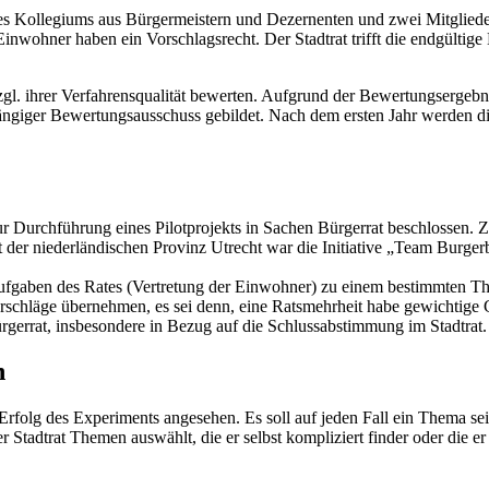
es Kollegiums aus Bürgermeistern und Dezernenten und zwei Mitglieder
inwohner haben ein Vorschlagsrecht. Der Stadtrat trifft die endgülti
l. ihrer Verfahrensqualität bewerten. Aufgrund der Bewertungsergebnis
ngiger Bewertungsausschuss gebildet. Nach dem ersten Jahr werden di
r Durchführung eines Pilotprojekts in Sachen Bürgerrat beschlossen. Zie
 der niederländischen Provinz Utrecht war die Initiative „Team Burger
fgaben des Rates (Vertretung der Einwohner) zu einem bestimmten The
rschläge übernehmen, es sei denn, eine Ratsmehrheit habe gewichtige G
errat, insbesondere in Bezug auf die Schlussabstimmung im Stadtrat. De
n
rfolg des Experiments angesehen. Es soll auf jeden Fall ein Thema sein
er Stadtrat Themen auswählt, die er selbst kompliziert finder oder die er