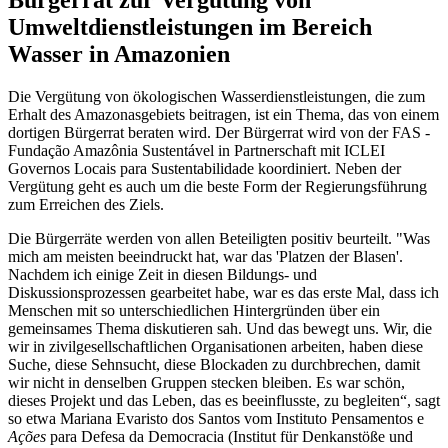
Bürgerrat zur Vergütung von
Umweltdienstleistungen im Bereich
Wasser in Amazonien
Die Vergütung von ökologischen Wasserdienstleistungen, die zum
Erhalt des Amazonasgebiets beitragen, ist ein Thema, das von einem
dortigen Bürgerrat beraten wird. Der Bürgerrat wird von der FAS -
Fundação Amazônia Sustentável in Partnerschaft mit ICLEI
Governos Locais para Sustentabilidade koordiniert. Neben der
Vergütung geht es auch um die beste Form der Regierungsführung
zum Erreichen des Ziels.
Die Bürgerräte werden von allen Beteiligten positiv beurteilt. "Was
mich am meisten beeindruckt hat, war das 'Platzen der Blasen'.
Nachdem ich einige Zeit in diesen Bildungs- und
Diskussionsprozessen gearbeitet habe, war es das erste Mal, dass ich
Menschen mit so unterschiedlichen Hintergründen über ein
gemeinsames Thema diskutieren sah. Und das bewegt uns. Wir, die
wir in zivilgesellschaftlichen Organisationen arbeiten, haben diese
Suche, diese Sehnsucht, diese Blockaden zu durchbrechen, damit
wir nicht in denselben Gruppen stecken bleiben. Es war schön,
dieses Projekt und das Leben, das es beeinflusste, zu begleiten“, sagt
so etwa Mariana Evaristo dos Santos vom Instituto Pensamentos e
Ações
para Defesa da Democracia (Institut für Denkanstöße und