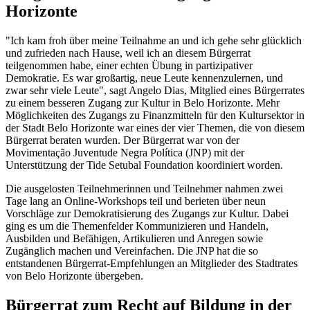
Horizonte
"Ich kam froh über meine Teilnahme an und ich gehe sehr glücklich
und zufrieden nach Hause, weil ich an diesem Bürgerrat
teilgenommen habe, einer echten Übung in partizipativer
Demokratie. Es war großartig, neue Leute kennenzulernen, und
zwar sehr viele Leute", sagt Angelo Dias, Mitglied eines Bürgerrates
zu einem besseren Zugang zur Kultur in Belo Horizonte. Mehr
Möglichkeiten des Zugangs zu Finanzmitteln für den Kultursektor in
der Stadt Belo Horizonte war eines der vier Themen, die von diesem
Bürgerrat beraten wurden. Der Bürgerrat war von der
Movimentação Juventude Negra Política (JNP) mit der
Unterstützung der Tide Setubal Foundation koordiniert worden.
Die ausgelosten Teilnehmerinnen und Teilnehmer nahmen zwei
Tage lang an Online-Workshops teil und berieten über neun
Vorschläge zur Demokratisierung des Zugangs zur Kultur. Dabei
ging es um die Themenfelder Kommunizieren und Handeln,
Ausbilden und Befähigen, Artikulieren und Anregen sowie
Zugänglich machen und Vereinfachen. Die JNP hat die so
entstandenen Bürgerrat-Empfehlungen an Mitglieder des Stadtrates
von Belo Horizonte übergeben.
Bürgerrat zum Recht auf Bildung in der