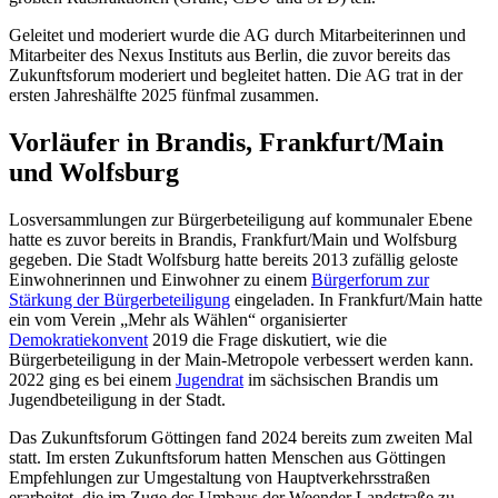
Geleitet und moderiert wurde die AG durch Mitarbeiterinnen und
Mitarbeiter des Nexus Instituts aus Berlin, die zuvor bereits das
Zukunftsforum moderiert und begleitet hatten. Die AG trat in der
ersten Jahreshälfte 2025 fünfmal zusammen.
Vorläufer in Brandis, Frankfurt/Main
und Wolfsburg
Losversammlungen zur Bürgerbeteiligung auf kommunaler Ebene
hatte es zuvor bereits in Brandis, Frankfurt/Main und Wolfsburg
gegeben. Die Stadt Wolfsburg hatte bereits 2013 zufällig geloste
Einwohnerinnen und Einwohner zu einem
Bürgerforum zur
Stärkung der Bürgerbeteiligung
eingeladen. In Frankfurt/Main hatte
ein vom Verein „Mehr als Wählen“ organisierter
Demokratiekonvent
2019 die Frage diskutiert, wie die
Bürgerbeteiligung in der Main-Metropole verbessert werden kann.
2022 ging es bei einem
Jugendrat
im sächsischen Brandis um
Jugendbeteiligung in der Stadt.
Das Zukunftsforum Göttingen fand 2024 bereits zum zweiten Mal
statt. Im ersten Zukunftsforum hatten Menschen aus Göttingen
Empfehlungen zur Umgestaltung von Hauptverkehrsstraßen
erarbeitet, die im Zuge des Umbaus der Weender Landstraße zu