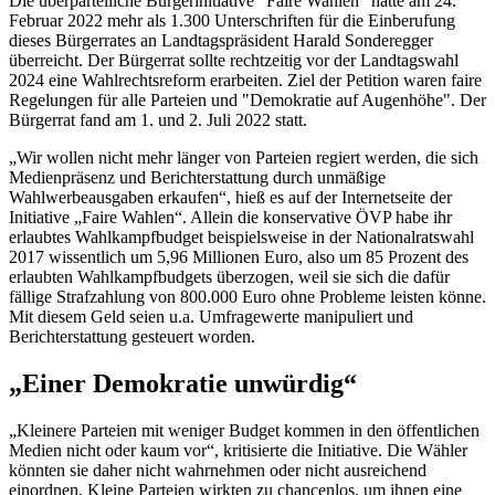
Die überparteiliche Bürgerinitiative "Faire Wahlen" hatte am 24.
Februar 2022 mehr als 1.300 Unterschriften für die Einberufung
dieses Bürgerrates an Landtagspräsident Harald Sonderegger
überreicht. Der Bürgerrat sollte rechtzeitig vor der Landtagswahl
2024 eine Wahlrechtsreform erarbeiten. Ziel der Petition waren faire
Regelungen für alle Parteien und "Demokratie auf Augenhöhe". Der
Bürgerrat fand am 1. und 2. Juli 2022 statt.
„Wir wollen nicht mehr länger von Parteien regiert werden, die sich
Medienpräsenz und Berichterstattung durch unmäßige
Wahlwerbeausgaben erkaufen“, hieß es auf der Internetseite der
Initiative „Faire Wahlen“. Allein die konservative ÖVP habe ihr
erlaubtes Wahlkampfbudget beispielsweise in der Nationalratswahl
2017 wissentlich um 5,96 Millionen Euro, also um 85 Prozent des
erlaubten Wahlkampfbudgets überzogen, weil sie sich die dafür
fällige Strafzahlung von 800.000 Euro ohne Probleme leisten könne.
Mit diesem Geld seien u.a. Umfragewerte manipuliert und
Berichterstattung gesteuert worden.
„Einer Demokratie unwürdig“
„Kleinere Parteien mit weniger Budget kommen in den öffentlichen
Medien nicht oder kaum vor“, kritisierte die Initiative. Die Wähler
könnten sie daher nicht wahrnehmen oder nicht ausreichend
einordnen. Kleine Parteien wirkten zu chancenlos, um ihnen eine