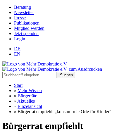
Beratung
Newsletter
Presse
Publikationen
Mitglied werden
Jetzt spenden
Login
DE
EN
Suchen
Start
»
Mehr Wissen
»
Bürgerräte
»
Aktuelles
»
Einzelansicht
»
Bürgerrat empfiehlt „konsumfreie Orte für Kinder“
Bürgerrat empfiehlt