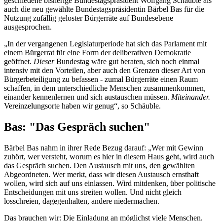
geschiedene bisherige Bundestagspräsident Wolfgang Schäuble als
auch die neu gewählte Bundestagspräsidentin Bärbel Bas für die
Nutzung zufällig geloster Bürgerräte auf Bundesebene
ausgesprochen.
„In der vergangenen Legislaturperiode hat sich das Parlament mit
einem Bürgerrat für eine Form der deliberativen Demokratie
geöffnet.
Dieser
Bundestag wäre gut beraten, sich noch einmal
intensiv mit den Vorteilen, aber auch den Grenzen dieser Art von
Bürgerbeteiligung zu befassen - zumal Bürgerräte einen Raum
schaffen, in dem unterschiedliche Menschen zusammenkommen,
einander kennenlernen und sich austauschen müssen.
Miteinander.
Vereinzelungsorte haben wir genug“, so Schäuble.
Bas: "Das Gespräch suchen"
Bärbel Bas nahm in ihrer Rede Bezug darauf: „Wer mit Gewinn
zuhört, wer versteht, worum es hier in diesem Haus geht, wird auch
das Gespräch suchen. Den Austausch mit uns, den gewählten
Abgeordneten. Wer merkt, dass wir diesen Austausch ernsthaft
wollen, wird sich auf uns einlassen. Wird mitdenken, über politische
Entscheidungen mit uns streiten wollen. Und nicht gleich
losschreien, dagegenhalten, andere niedermachen.
Das brauchen wir: Die Einladung an möglichst viele Menschen,