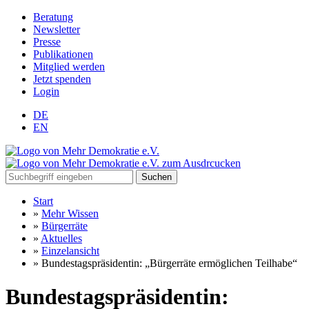
Beratung
Newsletter
Presse
Publikationen
Mitglied werden
Jetzt spenden
Login
DE
EN
Suchen
Start
»
Mehr Wissen
»
Bürgerräte
»
Aktuelles
»
Einzelansicht
»
Bundestagspräsidentin: „Bürgerräte ermöglichen Teilhabe“
Bundestagspräsidentin: