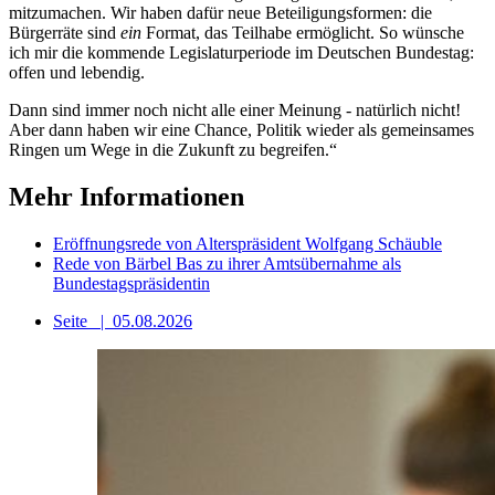
mitzumachen. Wir haben dafür neue Beteiligungsformen: die
Bürgerräte sind
ein
Format, das Teilhabe ermöglicht. So wünsche
ich mir die kommende Legislaturperiode im Deutschen Bundestag:
offen und lebendig.
Dann sind immer noch nicht alle einer Meinung - natürlich nicht!
Aber dann haben wir eine Chance, Politik wieder als gemeinsames
Ringen um Wege in die Zukunft zu begreifen.“
Mehr Informationen
Eröffnungsrede von Alterspräsident Wolfgang Schäuble
Rede von Bärbel Bas zu ihrer Amtsübernahme als
Bundestagspräsidentin
Seite
|
05.08.2026