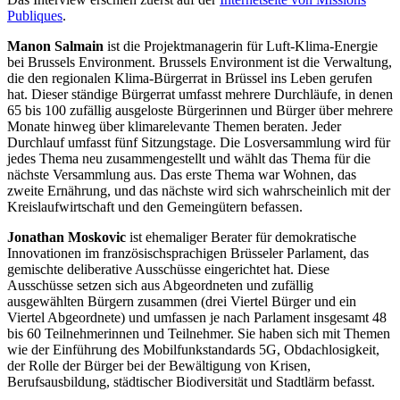
Publiques
.
Manon Salmain
ist die Projektmanagerin für Luft-Klima-Energie
bei Brussels Environment. Brussels Environment ist die Verwaltung,
die den regionalen Klima-Bürgerrat in Brüssel ins Leben gerufen
hat. Dieser ständige Bürgerrat umfasst mehrere Durchläufe, in denen
65 bis 100 zufällig ausgeloste Bürgerinnen und Bürger über mehrere
Monate hinweg über klimarelevante Themen beraten. Jeder
Durchlauf umfasst fünf Sitzungstage. Die Losversammlung wird für
jedes Thema neu zusammengestellt und wählt das Thema für die
nächste Versammlung aus. Das erste Thema war Wohnen, das
zweite Ernährung, und das nächste wird sich wahrscheinlich mit der
Kreislaufwirtschaft und den Gemeingütern befassen.
Jonathan Moskovic
ist ehemaliger Berater für demokratische
Innovationen im französischsprachigen Brüsseler Parlament, das
gemischte deliberative Ausschüsse eingerichtet hat. Diese
Ausschüsse setzen sich aus Abgeordneten und zufällig
ausgewählten Bürgern zusammen (drei Viertel Bürger und ein
Viertel Abgeordnete) und umfassen je nach Parlament insgesamt 48
bis 60 Teilnehmerinnen und Teilnehmer. Sie haben sich mit Themen
wie der Einführung des Mobilfunkstandards 5G, Obdachlosigkeit,
der Rolle der Bürger bei der Bewältigung von Krisen,
Berufsausbildung, städtischer Biodiversität und Stadtlärm befasst.