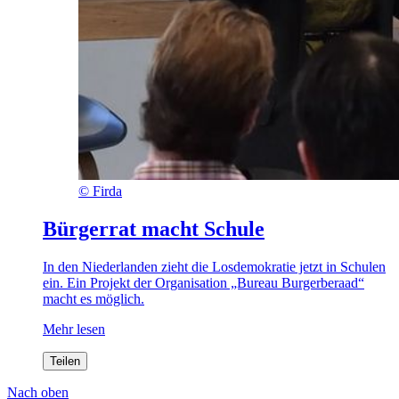
©
Firda
Bürgerrat macht Schule
In den Niederlanden zieht die Losdemokratie jetzt in Schulen
ein. Ein Projekt der Organisation „Bureau Burgerberaad“
macht es möglich.
Mehr lesen
Teilen
Nach oben