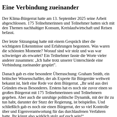
Eine Verbindung zueinander
Der Klima-Bürgerrat hatte am 13. September 2025 seine Arbeit
abgeschlossen. 175 Teilnehmerinnen und Teilnehmer hatten sich mit
den Themen nachhaltiger Konsum, Kreislaufwirtschaft und Reisen
befasst.
Der letzte Sitzungstag hatte mit einem Gespräch über die
wichtigsten Erkenntnisse und Erfahrungen begonnen. Was waren
die schönsten Momente? Worauf sind wir stolz und was war
schwieriger als erwartet? Ein Teilnehmer fasste die Worte vieler
anderer zusammen: „Ich habe trotz unserer Unterschiede eine
Verbindung zueinander gespürt”.
Danach gab es eine besondere Überraschung: Graham Smith, ein
britischer Wissenschaftler, der als Experte für Bürgerräte weltweit
bekannt ist, hielt eine Rede vor dem Bürgerrat. „Ihr seid aus drei
Gründen etwas Besonderes. Erstens hat es noch nie zuvor einen so
großen Bürgerrat mit 175 Teilnehmerinnen und Teilnehmern
gegeben. Aber auch die unruhige politische Dynamik, mit der ihr zu
tun habt, darunter der Sturz der Regierung, ist beispiellos. Und
schließlich gab es noch nie einen Bürgerrat, der so viel Kontrolle
über und Eigenverantwortung für das durchlaufenen Verfahren
hatte. Ihr könnt also wirklich stolz auf euch sein!“