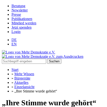
Beratung
Newsletter
Presse
Publikationen
Mitglied werden
Jetzt spenden
Login
DE
EN
Suchen
Start
»
Mehr Wissen
»
Bürgerräte
»
Aktuelles
»
Einzelansicht
»
„Ihre Stimme wurde gehört“
„Ihre Stimme wurde gehört“