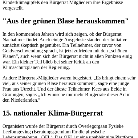
Kinderklimagipfels den Bürgerrat-Mitgliedern ihre Ergebnisse
vorgestellt.
"Aus der grünen Blase herauskommen"
In den kommenden Jahren wird sich zeigen, ob der Bürgerrat
Nachahmer findet. Auch einige Ausgeloste standen der Initiative
zunächst skeptisch gegenüber. Ein Teilnehmer, der zuvor von
Geldverschwendung sprach, ist jetzt zufrieden mit den „schönen
Plänen”, auch wenn sich der Bürgerrat nicht in allen Punkten einig
war. Ein kleiner Teil blieb bei seiner Kritik an den
Klimaschutzplänen der Regierung.
Andere Bürgerrat-Mitglieder waren begeistert. „Es bringt einem sehr
viel, aus seiner grünen Blase herauszukommen”, sagte eine junge
Frau aus Utrecht. Und der älteste Teilnehmer, Kees aus Eelde in
Groningen, sagte: „Ich wünsche mir mehr Bürgerräte dieser Art in
den Niederlanden.”
15. nationaler Klima-Bürgerrat
Organisiert wurde der Bürgerrat durch Overlegorgaan Fysieke
Leefomgeving (Beratungsgremium für die physische
Lebensumgebung - OFL). Das OFL ist eine unabhängige Plattform