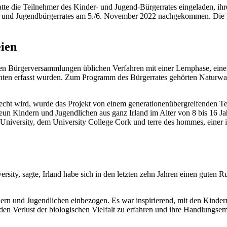
 hatte die Teilnehmer des Kinder- und Jugend-Bürgerrates eingeladen,
- und Jugendbürgerrates am 5./6. November 2022 nachgekommen. Die Er
ien
ten Bürgerversammlungen üblichen Verfahren mit einer Lernphase, eine
chten erfasst wurden. Zum Programm des Bürgerrates gehörten Naturwa
recht wird, wurde das Projekt von einem generationenübergreifenden T
eun Kindern und Jugendlichen aus ganz Irland im Alter von 8 bis 16 J
y University, dem University College Cork und terre des hommes, eine
rsity, sagte, Irland habe sich in den letzten zehn Jahren einen gute
rn und Jugendlichen einbezogen. Es war inspirierend, mit den Kindern 
n Verlust der biologischen Vielfalt zu erfahren und ihre Handlungsemp