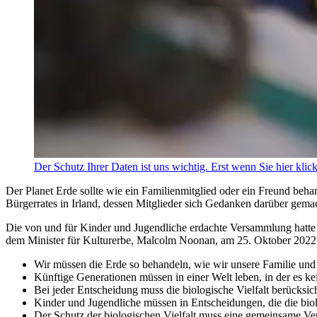
Der Schutz Ihrer Daten ist uns wichtig. Erst wenn Sie hier klic
Der Planet Erde sollte wie ein Familienmitglied oder ein Freund beh
Bürgerrates in Irland, dessen Mitglieder sich Gedanken darüber gema
Die von und für Kinder und Jugendliche erdachte Versammlung hatte 3
dem Minister für Kulturerbe, Malcolm Noonan, am 25. Oktober 2022 
Wir müssen die Erde so behandeln, wie wir unsere Familie und
Künftige Generationen müssen in einer Welt leben, in der es k
Bei jeder Entscheidung muss die biologische Vielfalt berücksic
Kinder und Jugendliche müssen in Entscheidungen, die die biol
Der Schutz der biologischen Vielfalt muss eine gemeinsame Ve