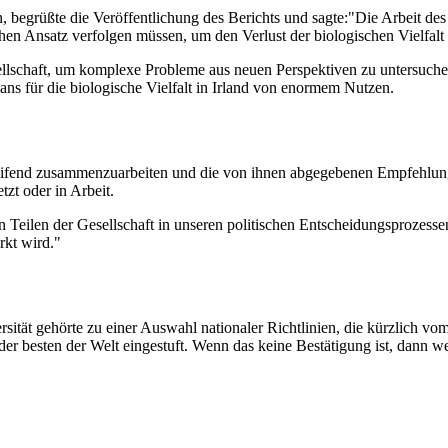
begrüßte die Veröffentlichung des Berichts und sagte:
"Die Arbeit des
chen Ansatz verfolgen müssen, um den Verlust der biologischen Vielfal
ellschaft, um komplexe Probleme aus neuen Perspektiven zu untersuchen
ns für die biologische Vielfalt in Irland von enormem Nutzen.
end zusammenzuarbeiten und die von ihnen abgegebenen Empfehlungen 
zt oder in Arbeit.
 Teilen der Gesellschaft in unseren politischen Entscheidungsprozessen w
ärkt wird."
rsität gehörte zu einer Auswahl nationaler Richtlinien, die kürzlich
 der besten der Welt eingestuft. Wenn das keine Bestätigung ist, dann 