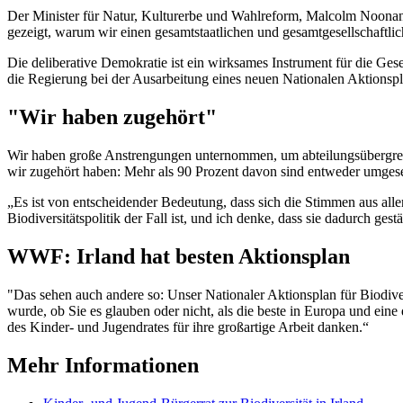
Der Minister für Natur, Kulturerbe und Wahlreform, Malcolm Noonan, 
gezeigt, warum wir einen gesamtstaatlichen und gesamtgesellschaftli
Die deliberative Demokratie ist ein wirksames Instrument für die Ges
die Regierung bei der Ausarbeitung eines neuen Nationalen Aktionspla
"Wir haben zugehört"
Wir haben große Anstrengungen unternommen, um abteilungsübergreif
wir zugehört haben: Mehr als 90 Prozent davon sind entweder umgeset
„Es ist von entscheidender Bedeutung, dass sich die Stimmen aus allen
Biodiversitätspolitik der Fall ist, und ich denke, dass sie dadurch gest
WWF: Irland hat besten Aktionsplan
"Das sehen auch andere so: Unser Nationaler Aktionsplan für Biodive
wurde, ob Sie es glauben oder nicht, als die beste in Europa und eine
des Kinder- und Jugendrates für ihre großartige Arbeit danken.“
Mehr Informationen