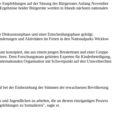
 ihre Empfehlungen auf der Sitzung des Bürgerrates Anfang November
gebnisse beider Bürgerräte werden in Irlands nächsten nationalen
r Diskussionsphase und einer Entscheidungsphase gefolgt.
nderungen und Aktivitäten im Freien in den Nationalparks Wicklow
eam konzipiert, das aus einem jungen Beraterteam und einer Gruppe
ahren. Dem Forschungsteam gehörten Experten für Kinderbeteiligung,
r internationalen Organisation mit Schwerpunkt auf den Umweltrechten
n Ruf bei der Einbeziehung der Stimmen der erwachsenen Bevölkerung
und Jugendlichen zu arbeiten, die an diesem einzigartigen Prozess
fehlungen zu formulieren", sagte er.