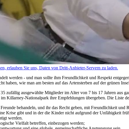
ken, erlauben Sie uns, Daten von Dritt-Anbieter-Servern zu laden.
andelt werden - und man sollte ihm Freundlichkeit und Respekt entgege
cht haben, wie man am besten auf das Artensterben auf der grünen Insel
5 zufällig ausgewählte Mitglieder im Alter von 7 bis 17 Jahren aus ga
im Killarney-Nationalpark ihre Empfehlungen übergeben. Die Liste d
 Freunde behandeln, und ihr das Recht geben, mit Freundlichkeit und 
eine Krise gibt und in der die Kinder nicht aufgrund der Unfähigkeit 
htigt werden.
ogische Vielfalt betreffen, einbezogen werden;
rantwortung und eine globale, gemeinschaftliche Anstrengung sein.