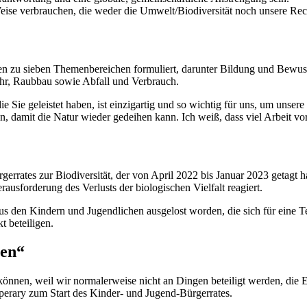
eise verbrauchen, die weder die Umwelt/Biodiversität noch unsere Rec
n zu sieben Themenbereichen formuliert, darunter Bildung und Bewuss
r, Raubbau sowie Abfall und Verbrauch.
 Sie geleistet haben, ist einzigartig und so wichtig für uns, um unser
, damit die Natur wieder gedeihen kann. Ich weiß, dass viel Arbeit vor 
errates zur Biodiversität, der von April 2022 bis Januar 2023 getagt ha
ausforderung des Verlusts der biologischen Vielfalt reagiert.
s den Kindern und Jugendlichen ausgelost worden, die sich für eine T
 beteiligen.
gen“
können, weil wir normalerweise nicht an Dingen beteiligt werden, die 
pperary zum Start des Kinder- und Jugend-Bürgerrates.