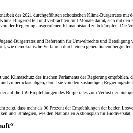
enarbeit des 2021 durchgeführten schottischen Klima-Bürgerrates mit 
Klima-Bürgerrat teil und verbrachten fünf Monate damit, sich mit de
19 von der Regierung ausgerufenen Klimanotstand zu bekämpfen. Die V
Jugend-Bürgerrates und Referentin für Umweltrechte und Beteiligung v
lernt, wie demokratische Verfahren durch einen generationenübergreifen
d Klimaschutz des irischen Parlaments der Regierung empfohlen, die
 und zu berücksichtigen, damit sie von den zuständigen Regierungsste
er auf die 159 Empfehlungen des Bürgerrates zum Verlust der biolog
ht zeigt, dass mehr als 90 Prozent der Empfehlungen der beiden Losve
iken und -strategien, wie den Nationalen Aktionsplan für Biodiversit
haft“