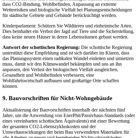
dass CO2-Bindung, Wohlbefinden, Anpassung an extreme
Wetterrisiken und biologische Vielfalt bei Planungsentscheidungen
für städtische Gebiete und Gebäude berücksichtigt werden.
Kinderparlament: Schützen Sie Wildtieren und einheimische Arten.
Dies beinhaltet ein Verbot der Jagd auf Tiere und die Sicherstellung,
dass keine neuen Häuser in deren Lebensräumen gebaut werden.
Antwort der schottischen Regierung:
Die schottische Regierung
unterstützt diese Empfehlung und ist sich darüber im Klaren, dass
das Planungssystem einen radikalen Wandel einleiten und umsetzen
muss, damit wir den Klimawandel bekämpfen und uns an ihn
anpassen, den Verlust der biologischen Vielfalt ausgleichen,
Gesundheit und Wohlbefinden verbessern, eine
Wohlfahrtswirtschaft aufbauen und großartige Orte schaffen
können.
9. Bauvorschriften für Nicht-Wohngebäude
Aktualisierung der Bauvorschriften innerhalb der nächsten fünf
Jahre, um die Anwendung von EnerPhit/Passivhaus-Standards (oder
eines vereinbarten schottischen Äquivalents) mit einer Bewertung
der gesamten CO2-Lebenszykluskosten und der
Umweltauswirkungen der beim Bau verwendeten Materialien für
alle Arbeiten an neuen und bestehenden Nichtwohngebäuden