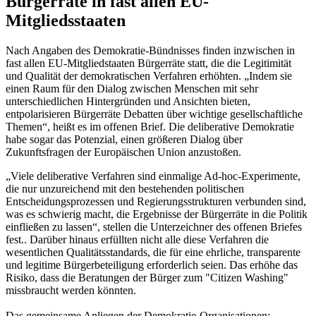
Bürgerräte in fast allen EU-
Mitgliedsstaaten
Nach Angaben des Demokratie-Bündnisses finden inzwischen in
fast allen EU-Mitgliedstaaten Bürgerräte statt, die die Legitimität
und Qualität der demokratischen Verfahren erhöhten. „Indem sie
einen Raum für den Dialog zwischen Menschen mit sehr
unterschiedlichen Hintergründen und Ansichten bieten,
entpolarisieren Bürgerräte Debatten über wichtige gesellschaftliche
Themen“, heißt es im offenen Brief. Die deliberative Demokratie
habe sogar das Potenzial, einen größeren Dialog über
Zukunftsfragen der Europäischen Union anzustoßen.
„Viele deliberative Verfahren sind einmalige Ad-hoc-Experimente,
die nur unzureichend mit den bestehenden politischen
Entscheidungsprozessen und Regierungsstrukturen verbunden sind,
was es schwierig macht, die Ergebnisse der Bürgerräte in die Politik
einfließen zu lassen“, stellen die Unterzeichner des offenen Briefes
fest.. Darüber hinaus erfüllten nicht alle diese Verfahren die
wesentlichen Qualitätsstandards, die für eine ehrliche, transparente
und legitime Bürgerbeteiligung erforderlich seien. Das erhöhe das
Risiko, dass die Beratungen der Bürger zum "Citizen Washing"
missbraucht werden könnten.
Das gemeinsame Anliegen der Demokratie-Organisationen: