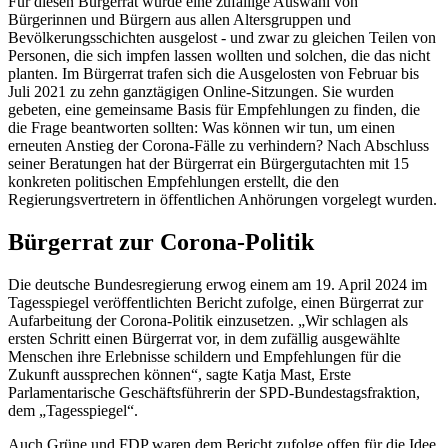
Für diesen Bürgerrat wurde eine zufällige Auswahl von
Bürgerinnen und Bürgern aus allen Altersgruppen und
Bevölkerungsschichten ausgelost - und zwar zu gleichen Teilen von
Personen, die sich impfen lassen wollten und solchen, die das nicht
planten. Im Bürgerrat trafen sich die Ausgelosten von Februar bis
Juli 2021 zu zehn ganztägigen Online-Sitzungen. Sie wurden
gebeten, eine gemeinsame Basis für Empfehlungen zu finden, die
die Frage beantworten sollten: Was können wir tun, um einen
erneuten Anstieg der Corona-Fälle zu verhindern? Nach Abschluss
seiner Beratungen hat der Bürgerrat ein Bürgergutachten mit 15
konkreten politischen Empfehlungen erstellt, die den
Regierungsvertretern in öffentlichen Anhörungen vorgelegt wurden.
Bürgerrat zur Corona-Politik
Die deutsche Bundesregierung erwog einem am 19. April 2024 im
Tagesspiegel veröffentlichten Bericht zufolge, einen Bürgerrat zur
Aufarbeitung der Corona-Politik einzusetzen. „Wir schlagen als
ersten Schritt einen Bürgerrat vor, in dem zufällig ausgewählte
Menschen ihre Erlebnisse schildern und Empfehlungen für die
Zukunft aussprechen können“, sagte Katja Mast, Erste
Parlamentarische Geschäftsführerin der SPD-Bundestagsfraktion,
dem „Tagesspiegel“.
Auch Grüne und FDP waren dem Bericht zufolge offen für die Idee.