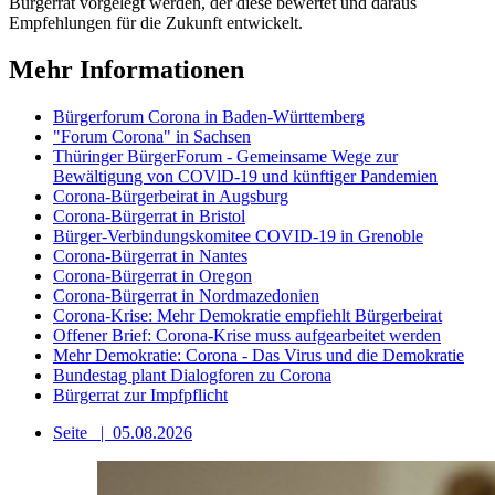
Bürgerrat vorgelegt werden, der diese bewertet und daraus
Empfehlungen für die Zukunft entwickelt.
Mehr Informationen
Bürgerforum Corona in Baden-Württemberg
"Forum Corona" in Sachsen
Thüringer BürgerForum - Gemeinsame Wege zur
Bewältigung von COVlD-19 und künftiger Pandemien
Corona-Bürgerbeirat in Augsburg
Corona-Bürgerrat in Bristol
Bürger-Verbindungskomitee COVID-19 in Grenoble
Corona-Bürgerrat in Nantes
Corona-Bürgerrat in Oregon
Corona-Bürgerrat in Nordmazedonien
Corona-Krise: Mehr Demokratie empfiehlt Bürgerbeirat
Offener Brief: Corona-Krise muss aufgearbeitet werden
Mehr Demokratie: Corona - Das Virus und die Demokratie
Bundestag plant Dialogforen zu Corona
Bürgerrat zur Impfpflicht
Seite
|
05.08.2026