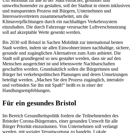
Um Mobilität für alle in der Stadt einfacher, gesünder und
umweltschonender zu gestalten, soll der Stadtrat in einem inklusiven
und transparenten Prozess mit Bürgern, Unternehmen und
Interessenvertretern zusammenarbeitet, um die
Klimaverpflichtungen durch ein nachhaltiges Verkehrssystem
einzuhalten. Die durch Fahrzeuge verursachte Luftverschmutzung
soll auf akzeptable Werte gesenkt werden.
Bis 2030 soll Bristol in Sachen Mobilität zur international besten
Stadt werden, indem sie allen Einwohner:innen nachhaltige, sichere,
gesunde und zugänglichen Alternativen zum Auto anbietet. Die
Stadt soll grundlegend so neu gestaltet werden, dass sie auf den
Menschen ausgerichtet ist und lebenswerte Nachbarschaften
geschaffen werden. Grundsätzlich sollen die Bürgerinnen und
Bürger bei verkehrspolitischen Planungen und deren Umsetzungen
beteiligt werden. „Machen Sie den Prozess zugänglich, interaktiv
und verbinden Sie ihn mit Spaß!“ heißt es in einer der
Handlungsempfehlungen.
Für ein gesundes Bristol
Im Bereich Gesundheitspolitik fordern die Teilnehmenden des
Bristoler Corona-Bürgerrates, einer gesunden Umwelt für alle
Bürger Priorität einzuräumen. Von Unternehmen soll verlangt
werden, mit sozialer Verantwortung zu handeln. Lokale