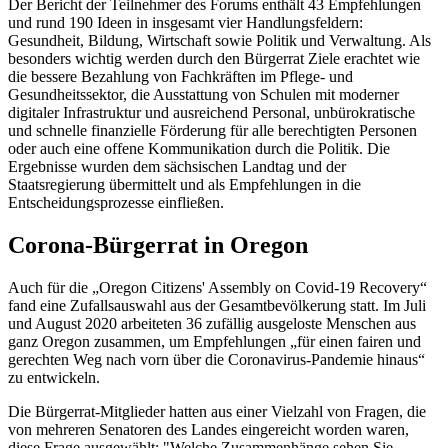
Der Bericht der Teilnehmer des Forums enthält 43 Empfehlungen
und rund 190 Ideen in insgesamt vier Handlungsfeldern:
Gesundheit, Bildung, Wirtschaft sowie Politik und Verwaltung. Als
besonders wichtig werden durch den Bürgerrat Ziele erachtet wie
die bessere Bezahlung von Fachkräften im Pflege- und
Gesundheitssektor, die Ausstattung von Schulen mit moderner
digitaler Infrastruktur und ausreichend Personal, unbürokratische
und schnelle finanzielle Förderung für alle berechtigten Personen
oder auch eine offene Kommunikation durch die Politik. Die
Ergebnisse wurden dem sächsischen Landtag und der
Staatsregierung übermittelt und als Empfehlungen in die
Entscheidungsprozesse einfließen.
Corona-Bürgerrat in Oregon
Auch für die „Oregon Citizens' Assembly on Covid-19 Recovery“
fand eine Zufallsauswahl aus der Gesamtbevölkerung statt. Im Juli
und August 2020 arbeiteten 36 zufällig ausgeloste Menschen aus
ganz Oregon zusammen, um Empfehlungen „für einen fairen und
gerechten Weg nach vorn über die Coronavirus-Pandemie hinaus“
zu entwickeln.
Die Bürgerrat-Mitglieder hatten aus einer Vielzahl von Fragen, die
von mehreren Senatoren des Landes eingereicht worden waren,
diese Frage ausgewählt: "Welche Zusammenhänge sehen Sie