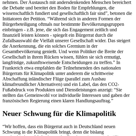
nehmen. Der Austausch mit andersdenkenden Menschen bereichert
die Debatte und bereitet den Boden für Empfehlungen, die
wissenschaftlich fundiert und gesellschaftlich fair sind”, betonen die
Initiatoren der Petition. “Während sich in anderen Formen der
Bürgerbeteiligung oftmals nur bestimmte Bevölkerungsgruppen
einbringen - z.B. jene, die sich das Engagement zeitlich und
finanziell leisten können - spiegelt ein Bürgerrat durch die
Zufallsauswahl die Vielfalt unserer Gesellschaft wider. Das steigert
die Anerkennung, die ein solches Gremium in der
Gesamtbevölkerung genießt. Und wenn Politiker die Breite der
Gesellschaft in ihrem Rücken wissen, fühlen sie sich ermutigt,
langfristige, zukunftsweisende Entscheidungen zu treffen.” In
Frankreich etwa empfahlen die Teilnehmenden des nationalen
Bürgerrats für Klimapolitik unter anderem die schrittweise
Abschaffung inländischer Flüge (parallel zum Ausbau
klimafreundlicher Alternativen) und ein Label, das den CO2-
Fußabdruck von Produkten und Dienstleistungen anzeigt: “Sie
stellten das Gemeinwohl vor individuelle Interessen und gaben der
französischen Regierung einen klaren Handlungsauftrag.”
Neuer Schwung für die Klimapolitik
“Wir hoffen, dass ein Bürgerrat auch in Deutschland neuen
Schwung in die Klimapolitik bringt, denn die bislang