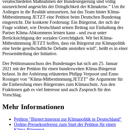
verabschiedeten Maßnahmen der Bundesregierung sind völlig
unzureichend angesichts der Dringlichkeit der Klimakrise.” Um ihr
Anliegen in die Realität umzusetzen, hat das Team hinter Klima-
Mitbestimmung JETZT eine Petition beim Deutschen Bundestag
eingereicht. Die konkrete Forderung: Ein Bürgerrat, der sich der
Frage widmet, wie Deutschland seinen Beitrag zur Einhaltung des
Pariser Klima-Abkommens leisten kann - und zwar unter
Berücksichtigung der sozialen Gerechtigkeit. Wir bei Klima-
Mitbestimmung JETZT hoffen, dass ein Bürgerrat zur Klimapolitik
eine breite gesellschaftliche Debatte anstoßen wird", heißt es in einer
Pressemitteilung der Initiative.
Der Petitionsausschuss des Bundestages hat sich am 25. Januar
2021 mit der Petition für einen bundesweiten Klima-Bürgerrat
befasst. In der Anhörung erläuterten Philipp Verpoort und Enno
Rosinger von "Klima-Mitbestimmung.JETZT" die Argumente für
die Einberufung eines Bürgerrates zum Klimaschutz. Aus den
Fraktionen gab es viel Interesse und auch Zuspruch für den
Vorschlag.
Mehr Informationen
Petition "Bürger:innenrat zur Klimapolitik in Deutschland"
Online-Pressekonferenz zum Start der Petition für einen
Klima-Bürgerrat