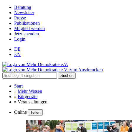
Beratung
Newsletter
Presse
Publikationen
Mitglied werden
Jetzt spenden
Login
DE
EN
Suchen
Start
»
Mehr Wissen
»
Bürgerräte
»
Veranstaltungen
Online
Teilen