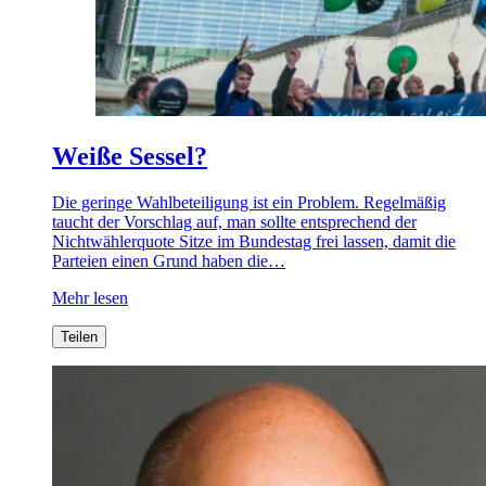
Weiße Sessel?
Die geringe Wahlbeteiligung ist ein Problem. Regelmäßig
taucht der Vorschlag auf, man sollte entsprechend der
Nichtwählerquote Sitze im Bundestag frei lassen, damit die
Parteien einen Grund haben die…
Mehr lesen
Teilen