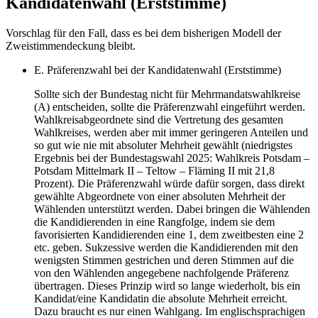
Kandidatenwahl (Erststimme)
Vorschlag für den Fall, dass es bei dem bisherigen Modell der
Zweistimmendeckung bleibt.
E. Präferenzwahl bei der Kandidatenwahl (Erststimme)
Sollte sich der Bundestag nicht für Mehrmandatswahlkreise
(A) entscheiden, sollte die Präferenzwahl eingeführt werden.
Wahlkreisabgeordnete sind die Vertretung des gesamten
Wahlkreises, werden aber mit immer geringeren Anteilen und
so gut wie nie mit absoluter Mehrheit gewählt (niedrigstes
Ergebnis bei der Bundestagswahl 2025: Wahlkreis Potsdam –
Potsdam Mittelmark II – Teltow – Fläming II mit 21,8
Prozent). Die Präferenzwahl würde dafür sorgen, dass direkt
gewählte Abgeordnete von einer absoluten Mehrheit der
Wählenden unterstützt werden. Dabei bringen die Wählenden
die Kandidierenden in eine Rangfolge, indem sie dem
favorisierten Kandidierenden eine 1, dem zweitbesten eine 2
etc. geben. Sukzessive werden die Kandidierenden mit den
wenigsten Stimmen gestrichen und deren Stimmen auf die
von den Wählenden angegebene nachfolgende Präferenz
übertragen. Dieses Prinzip wird so lange wiederholt, bis ein
Kandidat/eine Kandidatin die absolute Mehrheit erreicht.
Dazu braucht es nur einen Wahlgang. Im englischsprachigen