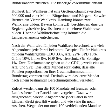
Bundesländern zustehen. Die bisherige Zweistimme entfällt.
Konkret: Ein Wahlkreis hat eine Größenordnung zwischen
500.000 und einer Million Bürgerinnen und Bürgern. So wäre
Bremen ein Vierer Wahlkreis. Hamburg könnte zwei
Wahlkreise bilden. Bayern könnte z.B. beschließen, dass die
Regierungsbezirke jeweils einen oder mehrere Wahlkreise
bilden. Über die Wahlkreiseinteilung könnten die
Landesparlamente entscheiden.
Nach der Wahl wird für jeden Wahlkreis berechnet, wie viele
Abgeordnete jede Partei bekommt. Beispiel: Fünfer Wahlkreis
mit dem Wahlergebnis CDU 33%, AfD 22%, SPD 15%,
Grüne 10%, Linke 8%, FDP 6%, Tierschutz 3%, Sonstige
1%. Zwei Direktmandate gehen an die CDU, jeweils eins an
AfD und SPD. Das letzte Mandat sorgt dafür, dass alle
Parteien proportional zu ihrer Gesamtstimmenzahl im
Bundestag vertreten sind. Deshalb wird das letzte Mandat
nach einem bestimmten Berechnungsmodell vergeben.
Zuletzt werden dann die 100 Mandate auf Bundes- oder
Landesebene über Partei-Listen vergeben. Dazu wird
ausgerechnet, wieviel Abgeordnete jeder Partei in den
Ländern direkt gewählt wurden und wie viele ihr noch
zustehen. Wegen der nur noch 100 verbleibenden Mandate