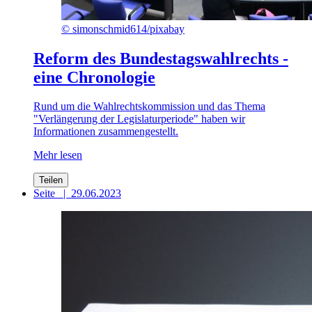
©
simonschmid614/pixabay
Reform des Bundestagswahlrechts -
eine Chronologie
Rund um die Wahlrechtskommission und das Thema
"Verlängerung der Legislaturperiode" haben wir
Informationen zusammengestellt.
Mehr lesen
Teilen
Seite
|
29.06.2023