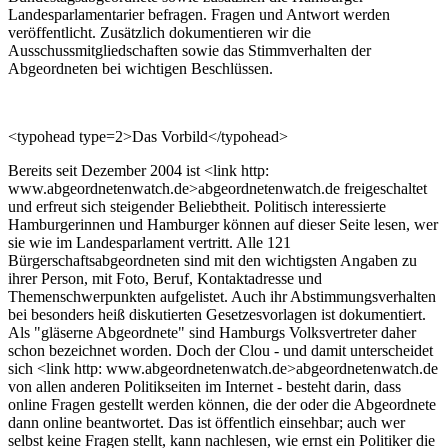
Landesparlamentarier befragen. Fragen und Antwort werden
veröffentlicht. Zusätzlich dokumentieren wir die
Ausschussmitgliedschaften sowie das Stimmverhalten der
Abgeordneten bei wichtigen Beschlüssen.
<typohead type=2>Das Vorbild</typohead>
Bereits seit Dezember 2004 ist <link http:
www.abgeordnetenwatch.de>abgeordnetenwatch.de freigeschaltet
und erfreut sich steigender Beliebtheit. Politisch interessierte
Hamburgerinnen und Hamburger können auf dieser Seite lesen, wer
sie wie im Landesparlament vertritt. Alle 121
Bürgerschaftsabgeordneten sind mit den wichtigsten Angaben zu
ihrer Person, mit Foto, Beruf, Kontaktadresse und
Themenschwerpunkten aufgelistet. Auch ihr Abstimmungsverhalten
bei besonders heiß diskutierten Gesetzesvorlagen ist dokumentiert.
Als "gläserne Abgeordnete" sind Hamburgs Volksvertreter daher
schon bezeichnet worden. Doch der Clou - und damit unterscheidet
sich <link http: www.abgeordnetenwatch.de>abgeordnetenwatch.de
von allen anderen Politikseiten im Internet - besteht darin, dass
online Fragen gestellt werden können, die der oder die Abgeordnete
dann online beantwortet. Das ist öffentlich einsehbar; auch wer
selbst keine Fragen stellt, kann nachlesen, wie ernst ein Politiker die