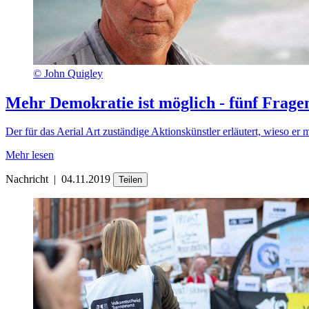
©
John Quigley
Mehr Demokratie ist möglich - fünf Frage
Der für das Aerial Art zuständige Aktionskünstler erläutert, wieso 
Mehr lesen
Nachricht
|
04.11.2019
Teilen