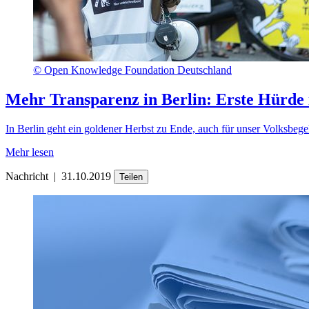
©
Open Knowledge Foundation Deutschland
Mehr Transparenz in Berlin: Erste Hürde is
In Berlin geht ein goldener Herbst zu Ende, auch für unser Volksb
Mehr lesen
Nachricht
|
31.10.2019
Teilen