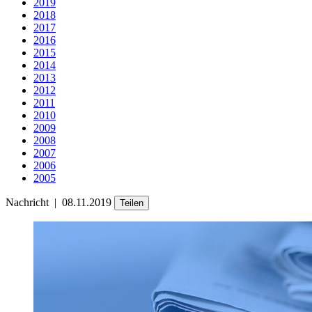
2019
2018
2017
2016
2015
2014
2013
2012
2011
2010
2009
2008
2007
2006
2005
Nachricht
|
08.11.2019
Teilen