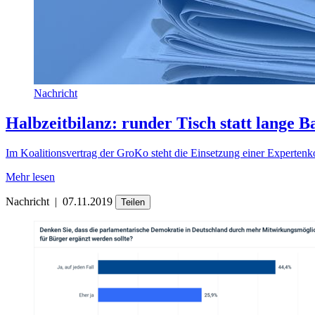
Nachricht
Halbzeitbilanz: runder Tisch statt lange
Im Koalitionsvertrag der GroKo steht die Einsetzung einer Experten
Mehr lesen
Nachricht
|
07.11.2019
Teilen