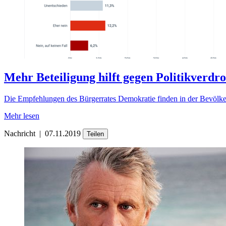
Mehr Beteiligung hilft gegen Politikverdro
Die Empfehlungen des Bürgerrates Demokratie finden in der Bevölker
Mehr lesen
Nachricht
|
07.11.2019
Teilen