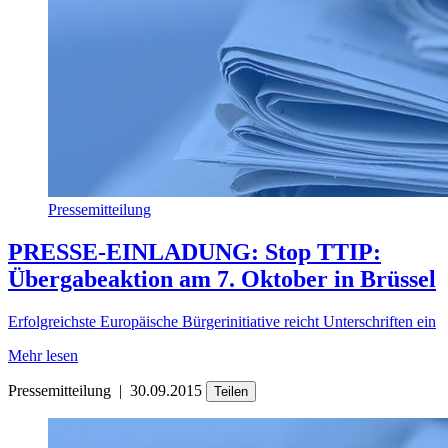
Pressemitteilung
PRESSE-EINLADUNG: Stop TTIP:
Übergabeaktion am 7. Oktober in Brüssel
Erfolgreichste Europäische Bürgerinitiative reicht Unterschriften ein
Mehr lesen
Pressemitteilung
|
30.09.2015
Teilen