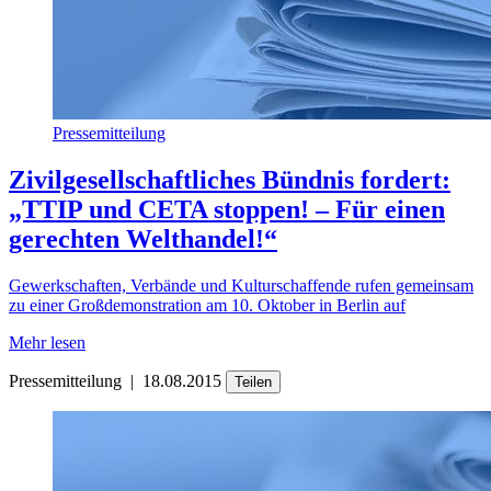
Pressemitteilung
Zivilgesellschaftliches Bündnis fordert:
„TTIP und CETA stoppen! – Für einen
gerechten Welthandel!“
Gewerkschaften, Verbände und Kulturschaffende rufen gemeinsam
zu einer Großdemonstration am 10. Oktober in Berlin auf
Mehr lesen
Pressemitteilung
|
18.08.2015
Teilen