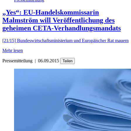
„Yes“: EU-Handelskommissarin
Malmström will Veröffentlichung des
geheimen CETA-Verhandlungsmandats
[21/15] Bundeswirtschaftsministerium und Europäischer Rat mauern
Mehr lesen
Pressemitteilung
|
06.09.2015
Teilen