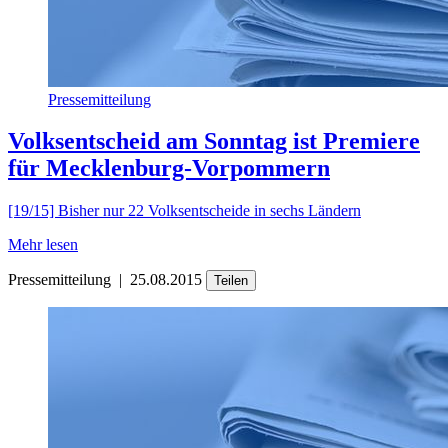
Pressemitteilung
Volksentscheid am Sonntag ist Premiere
für Mecklenburg-Vorpommern
[19/15] Bisher nur 22 Volksentscheide in sechs Ländern
Mehr lesen
Pressemitteilung
|
25.08.2015
Teilen