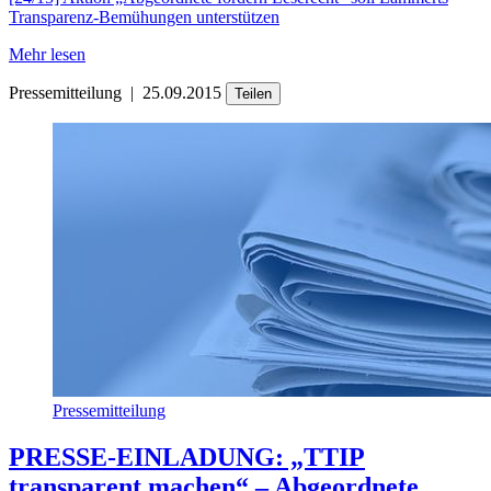
Transparenz-Bemühungen unterstützen
Mehr lesen
Pressemitteilung
|
25.09.2015
Teilen
Pressemitteilung
PRESSE-EINLADUNG: „TTIP
transparent machen“ – Abgeordnete