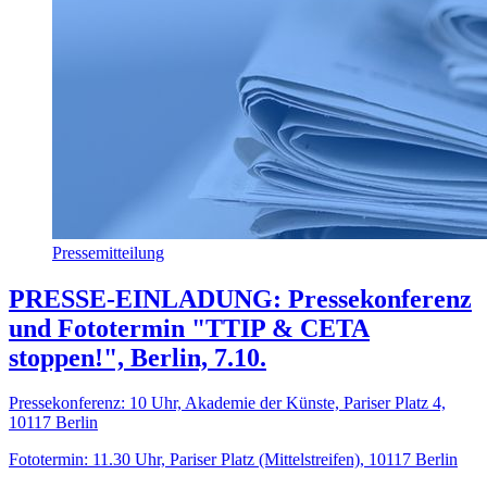
Pressemitteilung
PRESSE-EINLADUNG: Pressekonferenz
und Fototermin "TTIP & CETA
stoppen!", Berlin, 7.10.
Pressekonferenz: 10 Uhr, Akademie der Künste, Pariser Platz 4,
10117 Berlin
Fototermin: 11.30 Uhr, Pariser Platz (Mittelstreifen), 10117 Berlin