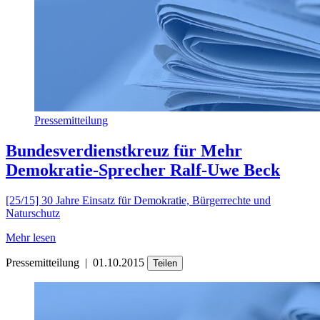
Pressemitteilung
Bundesverdienstkreuz für Mehr
Demokratie-Sprecher Ralf-Uwe Beck
[25/15] 30 Jahre Einsatz für Demokratie, Bürgerrechte und
Naturschutz
Mehr lesen
Pressemitteilung
|
01.10.2015
Teilen