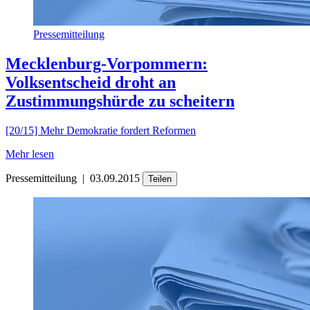
Pressemitteilung
Mecklenburg-Vorpommern:
Volksentscheid droht an
Zustimmungshürde zu scheitern
[20/15] Mehr Demokratie fordert Reformen
Mehr lesen
Pressemitteilung
|
03.09.2015
Teilen