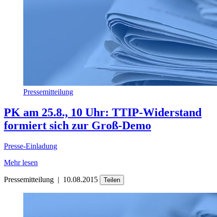
Pressemitteilung
PK am 25.8., 10 Uhr: TTIP-Widerstand
formiert sich zur Groß-Demo
Presse-Einladung
Mehr lesen
Pressemitteilung
|
10.08.2015
Teilen