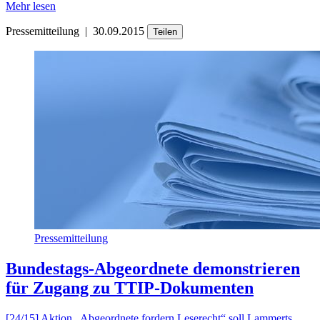
Mehr lesen
Pressemitteilung
|
30.09.2015
Teilen
Pressemitteilung
Bundestags-Abgeordnete demonstrieren
für Zugang zu TTIP-Dokumenten
[24/15] Aktion „Abgeordnete fordern Leserecht“ soll Lammerts