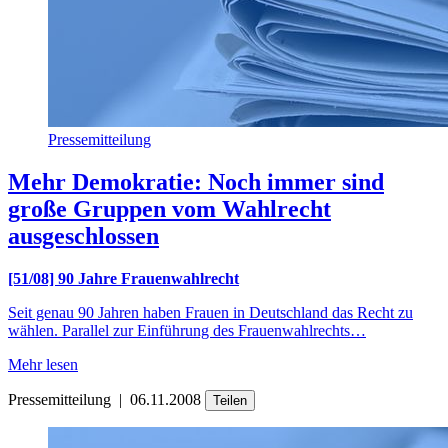
Pressemitteilung
Mehr Demokratie: Noch immer sind
große Gruppen vom Wahlrecht
ausgeschlossen
[51/08] 90 Jahre Frauenwahlrecht
Seit genau 90 Jahren haben Frauen in Deutschland das Recht zu
wählen. Parallel zur Einführung des Frauenwahlrechts…
Mehr lesen
Pressemitteilung
|
06.11.2008
Teilen