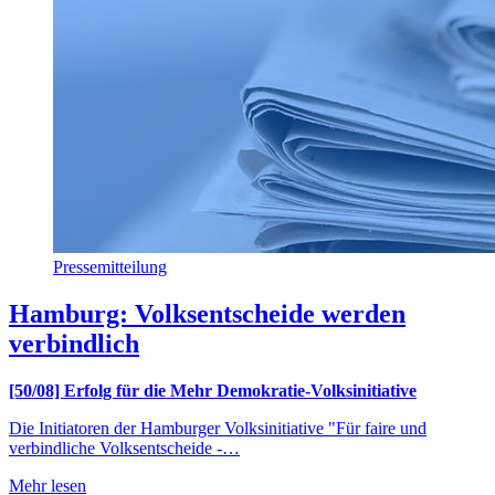
Pressemitteilung
Hamburg: Volksentscheide werden
verbindlich
[50/08] Erfolg für die Mehr Demokratie-Volksinitiative
Die Initiatoren der Hamburger Volksinitiative "Für faire und
verbindliche Volksentscheide -…
Mehr lesen