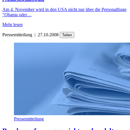
Am 4. November wird in den USA nicht nur über die Personalfrage
"Obama oder…
Mehr lesen
Pressemitteilung
|
27.10.2008
Teilen
Pressemitteilung