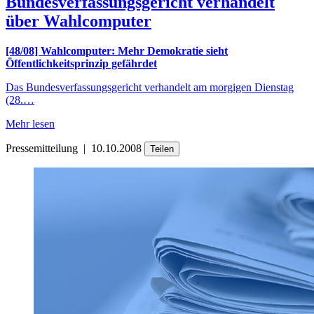
Bundesverfassungsgericht verhandelt
über Wahlcomputer
[48/08] Wahlcomputer: Mehr Demokratie sieht
Öffentlichkeitsprinzip gefährdet
Das Bundesverfassungsgericht verhandelt am morgigen Dienstag
(28.…
Mehr lesen
Pressemitteilung
|
10.10.2008
Teilen