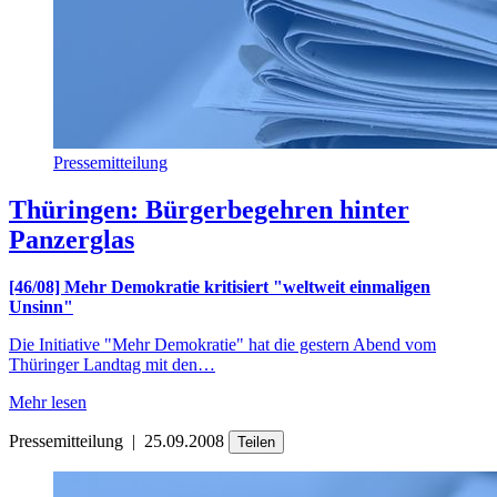
Pressemitteilung
Thüringen: Bürgerbegehren hinter
Panzerglas
[46/08] Mehr Demokratie kritisiert "weltweit einmaligen
Unsinn"
Die Initiative "Mehr Demokratie" hat die gestern Abend vom
Thüringer Landtag mit den…
Mehr lesen
Pressemitteilung
|
25.09.2008
Teilen