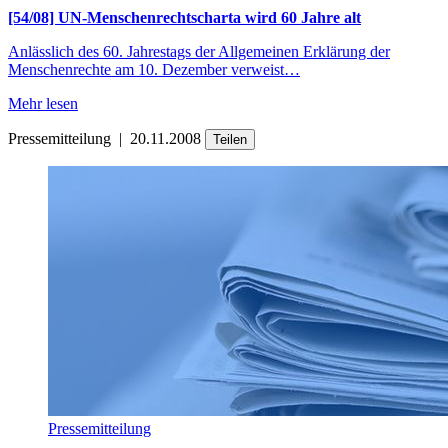
[54/08] UN-Menschenrechtscharta wird 60 Jahre alt
Anlässlich des 60. Jahrestags der Allgemeinen Erklärung der
Menschenrechte am 10. Dezember verweist…
Mehr lesen
Pressemitteilung
|
20.11.2008
Teilen
Pressemitteilung