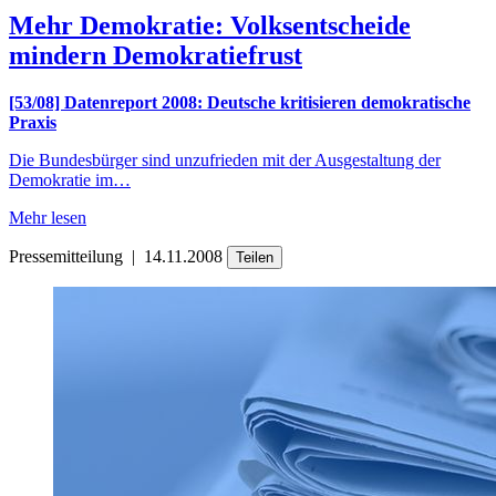
Mehr Demokratie: Volksentscheide
mindern Demokratiefrust
[53/08] Datenreport 2008: Deutsche kritisieren demokratische
Praxis
Die Bundesbürger sind unzufrieden mit der Ausgestaltung der
Demokratie im…
Mehr lesen
Pressemitteilung
|
14.11.2008
Teilen