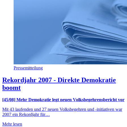
Pressemitteilung
Rekordjahr 2007 - Direkte Demokratie
boomt
[45/08] Mehr Demokratie legt neuen Volksbegehrensbericht vor
Mit 43 laufenden und 27 neuen Volksbegehren und -initiativen war
2007 ein Rekordjahr für…
Mehr lesen