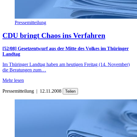
Pressemitteilung
CDU bringt Chaos ins Verfahren
[52/08] Gesetzentwurf aus der Mitte des Volkes im Thüringer
Landtag
Im Thüringer Landtag haben am heutigen Freitag (14. November)
die Beratungen zum…
Mehr lesen
Pressemitteilung
|
12.11.2008
Teilen