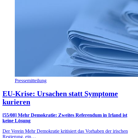
Pressemitteilung
EU-Krise: Ursachen statt Symptome
kurieren
[55/08] Mehr Demokratie: Zweites Referendum in Irland ist
keine Lösung
Der Verein Mehr Demokratie kritisiert das Vorhaben der irischen
Regierung, ein…