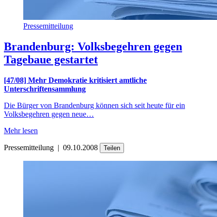
Pressemitteilung
Brandenburg: Volksbegehren gegen
Tagebaue gestartet
[47/08] Mehr Demokratie kritisiert amtliche
Unterschriftensammlung
Die Bürger von Brandenburg können sich seit heute für ein
Volksbegehren gegen neue…
Mehr lesen
Pressemitteilung
|
09.10.2008
Teilen