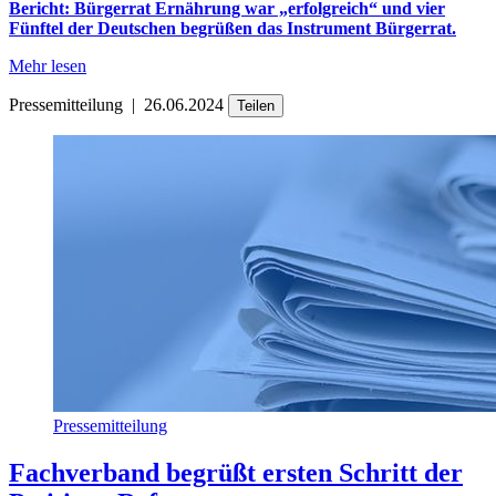
Bericht: Bürgerrat Ernährung war „erfolgreich“ und vier
Fünftel der Deutschen begrüßen das Instrument Bürgerrat.
Mehr lesen
Pressemitteilung
|
26.06.2024
Teilen
Pressemitteilung
Fachverband begrüßt ersten Schritt der