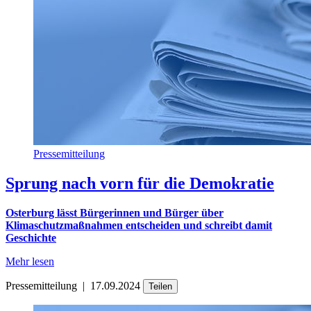
Pressemitteilung
Sprung nach vorn für die Demokratie
Osterburg lässt Bürgerinnen und Bürger über
Klimaschutzmaßnahmen entscheiden und schreibt damit
Geschichte
Mehr lesen
Pressemitteilung
|
17.09.2024
Teilen