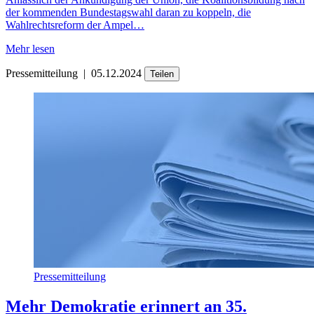
der kommenden Bundestagswahl daran zu koppeln, die
Wahlrechtsreform der Ampel…
Mehr lesen
Pressemitteilung
|
05.12.2024
Teilen
Pressemitteilung
Mehr Demokratie erinnert an 35.