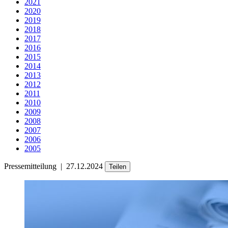
2021
2020
2019
2018
2017
2016
2015
2014
2013
2012
2011
2010
2009
2008
2007
2006
2005
Pressemitteilung
|
27.12.2024
Teilen