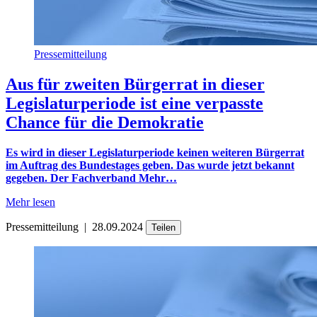
Pressemitteilung
Aus für zweiten Bürgerrat in dieser
Legislaturperiode ist eine verpasste
Chance für die Demokratie
Es wird in dieser Legislaturperiode keinen weiteren Bürgerrat
im Auftrag des Bundestages geben. Das wurde jetzt bekannt
gegeben. Der Fachverband Mehr…
Mehr lesen
Pressemitteilung
|
28.09.2024
Teilen