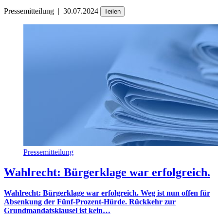
Pressemitteilung
|
30.07.2024
Teilen
Pressemitteilung
Wahlrecht: Bürgerklage war erfolgreich.
Wahlrecht: Bürgerklage war erfolgreich. Weg ist nun offen für
Absenkung der Fünf-Prozent-Hürde. Rückkehr zur
Grundmandatsklausel ist kein…