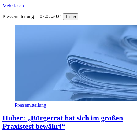
Mehr lesen
Pressemitteilung
|
07.07.2024
Teilen
Pressemitteilung
Huber: „Bürgerrat hat sich im großen
Praxistest bewährt“