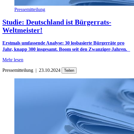
Pressemitteilung
Studie: Deutschland ist Bürgerrats-
Weltmeister!
Erstmals umfassende Analyse: 30 losbasierte Bürgerräte pro
Jahr, knapp 300 insgesamt. Boom seit den Zwanziger-Jahren.
Mehr lesen
Pressemitteilung
|
23.10.2024
Teilen