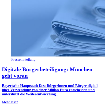
Pressemitteilung
Digitale Bürgerbeteiligung: München
geht voran
Bayerische Hauptstadt lässt Bürgerinnen und Bürger digital
über Verwendung von einer Million Euro entscheiden und
unterstützt die Weiterentwicklung…
Mehr lesen