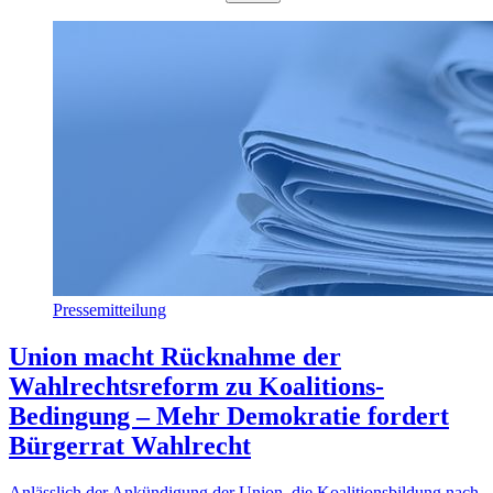
Pressemitteilung
Union macht Rücknahme der
Wahlrechtsreform zu Koalitions-
Bedingung – Mehr Demokratie fordert
Bürgerrat Wahlrecht
Anlässlich der Ankündigung der Union, die Koalitionsbildung nach