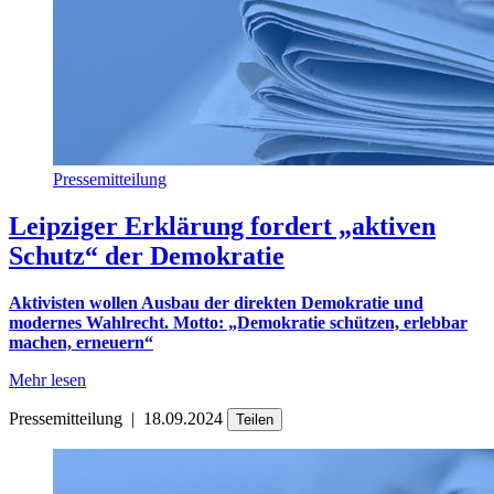
Pressemitteilung
Leipziger Erklärung fordert „aktiven
Schutz“ der Demokratie
Aktivisten wollen Ausbau der direkten Demokratie und
modernes Wahlrecht. Motto: „Demokratie schützen, erlebbar
machen, erneuern“
Mehr lesen
Pressemitteilung
|
18.09.2024
Teilen