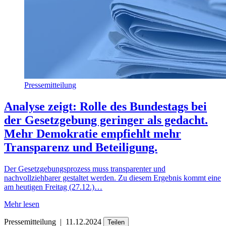
Pressemitteilung
Analyse zeigt: Rolle des Bundestags bei
der Gesetzgebung geringer als gedacht.
Mehr Demokratie empfiehlt mehr
Transparenz und Beteiligung.
Der Gesetzgebungsprozess muss transparenter und
nachvollziehbarer gestaltet werden. Zu diesem Ergebnis kommt eine
am heutigen Freitag (27.12.)…
Mehr lesen
Pressemitteilung
|
11.12.2024
Teilen