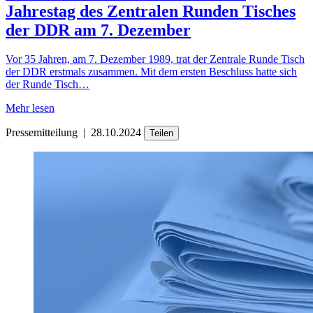
Jahrestag des Zentralen Runden Tisches
der DDR am 7. Dezember
Vor 35 Jahren, am 7. Dezember 1989, trat der Zentrale Runde Tisch
der DDR erstmals zusammen. Mit dem ersten Beschluss hatte sich
der Runde Tisch…
Mehr lesen
Pressemitteilung
|
28.10.2024
Teilen