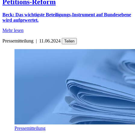
Petitions-Reform
Beck: Das wichtigste Beteiligungs-Instrument auf Bundesebene
wird aufgewertet.
Mehr lesen
Pressemitteilung
|
11.06.2024
Teilen
Pressemitteilung