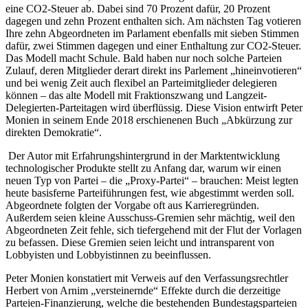
eine CO2-Steuer ab. Dabei sind 70 Prozent dafür, 20 Prozent
dagegen und zehn Prozent enthalten sich. Am nächsten Tag votieren
Ihre zehn Abgeordneten im Parlament ebenfalls mit sieben Stimmen
dafür, zwei Stimmen dagegen und einer Enthaltung zur CO2-Steuer.
Das Modell macht Schule. Bald haben nur noch solche Parteien
Zulauf, deren Mitglieder derart direkt ins Parlement „hineinvotieren“
und bei wenig Zeit auch flexibel an Parteimitglieder delegieren
können – das alte Modell mit Fraktionszwang und Langzeit-
Delegierten-Parteitagen wird überflüssig. Diese Vision entwirft Peter
Monien in seinem Ende 2018 erschienenen Buch „Abkürzung zur
direkten Demokratie“.
Der Autor mit Erfahrungshintergrund in der Marktentwicklung
technologischer Produkte stellt zu Anfang dar, warum wir einen
neuen Typ von Partei – die „Proxy-Partei“ – brauchen: Meist legten
heute basisferne Parteiführungen fest, wie abgestimmt werden soll.
Abgeordnete folgten der Vorgabe oft aus Karrieregründen.
Außerdem seien kleine Ausschuss-Gremien sehr mächtig, weil den
Abgeordneten Zeit fehle, sich tiefergehend mit der Flut der Vorlagen
zu befassen. Diese Gremien seien leicht und intransparent von
Lobbyisten und Lobbyistinnen zu beeinflussen.
Peter Monien konstatiert mit Verweis auf den Verfassungsrechtler
Herbert von Arnim „versteinernde“ Effekte durch die derzeitige
Parteien-Finanzierung, welche die bestehenden Bundestagsparteien