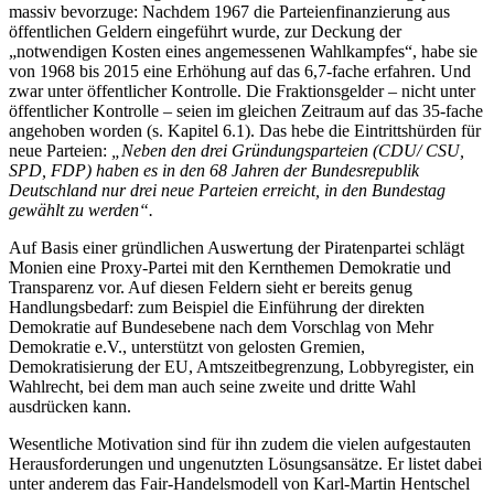
massiv bevorzuge: Nachdem 1967 die Parteienfinanzierung aus
öffentlichen Geldern eingeführt wurde, zur Deckung der
„notwendigen Kosten eines angemessenen Wahlkampfes“, habe sie
von 1968 bis 2015 eine Erhöhung auf das 6,7-fache erfahren. Und
zwar unter öffentlicher Kontrolle. Die Fraktionsgelder – nicht unter
öffentlicher Kontrolle – seien im gleichen Zeitraum auf das 35-fache
angehoben worden (s. Kapitel 6.1). Das hebe die Eintrittshürden für
neue Parteien:
„Neben den drei Gründungsparteien (CDU/ CSU,
SPD, FDP) haben es in den 68 Jahren der Bundesrepublik
Deutschland nur drei neue Parteien erreicht, in den Bundestag
gewählt zu werden“.
Auf Basis einer gründlichen Auswertung der Piratenpartei schlägt
Monien eine Proxy-Partei mit den Kernthemen Demokratie und
Transparenz vor. Auf diesen Feldern sieht er bereits genug
Handlungsbedarf: zum Beispiel die Einführung der direkten
Demokratie auf Bundesebene nach dem Vorschlag von Mehr
Demokratie e.V., unterstützt von gelosten Gremien,
Demokratisierung der EU, Amtszeitbegrenzung, Lobbyregister, ein
Wahlrecht, bei dem man auch seine zweite und dritte Wahl
ausdrücken kann.
Wesentliche Motivation sind für ihn zudem die vielen aufgestauten
Herausforderungen und ungenutzten Lösungsansätze. Er listet dabei
unter anderem das Fair-Handelsmodell von Karl-Martin Hentschel