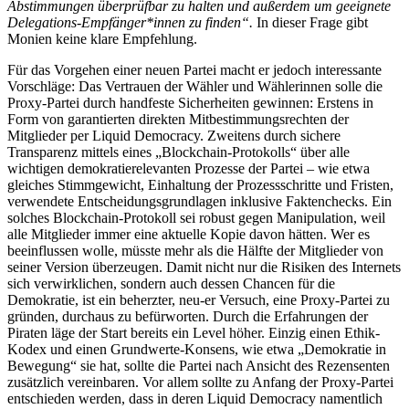
Abstimmungen überprüfbar zu halten und außerdem um geeignete
Delegations-Empfänger*innen zu finden“.
In dieser Frage gibt
Monien keine klare Empfehlung.
Für das Vorgehen einer neuen Partei macht er jedoch interessante
Vorschläge: Das Vertrauen der Wähler und Wählerinnen solle die
Proxy-Partei durch handfeste Sicherheiten gewinnen: Erstens in
Form von garantierten direkten Mitbestimmungsrechten der
Mitglieder per Liquid Democracy. Zweitens durch sichere
Transparenz mittels eines „Blockchain-Protokolls“ über alle
wichtigen demokratierelevanten Prozesse der Partei – wie etwa
gleiches Stimmgewicht, Einhaltung der Prozessschritte und Fristen,
verwendete Entscheidungsgrundlagen inklusive Faktenchecks. Ein
solches Blockchain-Protokoll sei robust gegen Manipulation, weil
alle Mitglieder immer eine aktuelle Kopie davon hätten. Wer es
beeinflussen wolle, müsste mehr als die Hälfte der Mitglieder von
seiner Version überzeugen. Damit nicht nur die Risiken des Internets
sich verwirklichen, sondern auch dessen Chancen für die
Demokratie, ist ein beherzter, neu-er Versuch, eine Proxy-Partei zu
gründen, durchaus zu befürworten. Durch die Erfahrungen der
Piraten läge der Start bereits ein Level höher. Einzig einen Ethik-
Kodex und einen Grundwerte-Konsens, wie etwa „Demokratie in
Bewegung“ sie hat, sollte die Partei nach Ansicht des Rezensenten
zusätzlich vereinbaren. Vor allem sollte zu Anfang der Proxy-Partei
entschieden werden, dass in deren Liquid Democracy namentlich