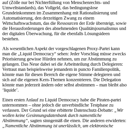
auf (Zölle nur bei Nichterfüllung von Menschenrechts- und
Umweltstandards), das Vollgeld, das bedingungslose
Grundeinkommen im Zusammenhang mit Rationalisierung und
Automatisierung, den derzeitigen Zwang zu einem
Wirtschaftswachstum, das die Ressourcen der Erde übersteigt, sowie
die Herausforderungen des abnehmenden Qualitätsjournalismus und
der digitalen Überwachung, für die ebenfalls Lösungsideen
bestehen.
Als wesentlichen Aspekt der vorgeschlagenen Proxy-Partei kann
man die „Liquid Democracy“ sehen: Jeder Vorschlag müsse zwecks
Priorisierung gewisse Hürden nehmen, um zur Abstimmung zu
gelangen. Das Neue dabei sei die Arbeitsteilung durch Delegieren:
Vertraut man beispielsweise jemandem in puncto Familienpolitik,
könnte man für diesen Bereich die eigene Stimme delegieren und
sich auf die eigenen Kern-Themen konzentrieren. Die Delegation
könnte man jederzeit ändern oder selbst abstimmen – man bleibt also
‘liquide’.
Einen ersten Anlauf zu Liquid Democracy habe die Piraten-partei
unternommen – ohne jedoch die unverbindliche Testphase zu
verlassen. Der Grund sei eine erbitterte Datenschutz-Debatte:
„Wir
wollen keine Gesinnungsdatenbank durch namentliche
Abstimmung“
, sagten sinngemäß die einen. Die anderen erwiderten:
„Namentliche Abstimmung ist unerlässlich, um elektronische