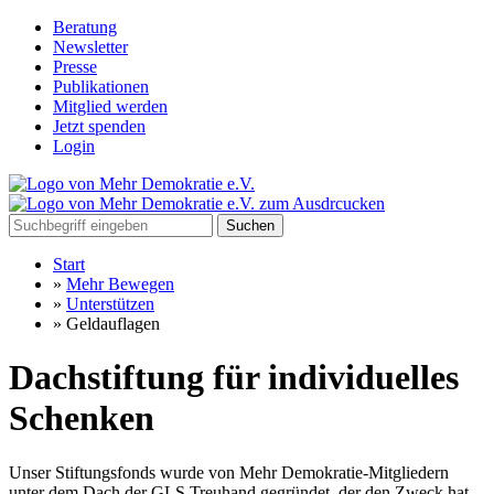
Beratung
Newsletter
Presse
Publikationen
Mitglied werden
Jetzt spenden
Login
Suchen
Start
»
Mehr Bewegen
»
Unterstützen
»
Geldauflagen
Dachstiftung für individuelles
Schenken
Unser Stiftungsfonds wurde von Mehr Demokratie-Mitgliedern
unter dem Dach der GLS Treuhand gegründet, der den Zweck hat,