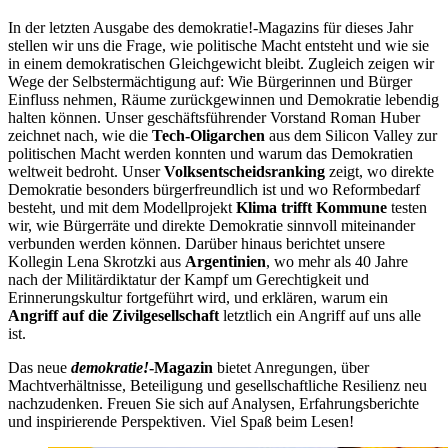
In der letzten Ausgabe des demokratie!-Magazins für dieses Jahr
stellen wir uns die Frage, wie politische Macht entsteht und wie sie
in einem demokratischen Gleichgewicht bleibt. Zugleich zeigen wir
Wege der Selbstermächtigung auf: Wie Bürgerinnen und Bürger
Einfluss nehmen, Räume zurückgewinnen und Demokratie lebendig
halten können. Unser geschäftsführender Vorstand Roman Huber
zeichnet nach, wie die
Tech-Oligarchen
aus dem Silicon Valley zur
politischen Macht werden konnten und warum das Demokratien
weltweit bedroht. Unser
Volksentscheidsranking
zeigt, wo direkte
Demokratie besonders bürgerfreundlich ist und wo Reformbedarf
besteht, und mit dem Modellprojekt
Klima trifft Kommune
testen
wir, wie Bürgerräte und direkte Demokratie sinnvoll miteinander
verbunden werden können. Darüber hinaus berichtet unsere
Kollegin Lena Skrotzki aus
Argentinien
, wo mehr als 40 Jahre
nach der Militärdiktatur der Kampf um Gerechtigkeit und
Erinnerungskultur fortgeführt wird, und erklären, warum ein
Angriff auf die Zivilgesellschaft
letztlich ein Angriff auf uns alle
ist.
Das neue
demokratie!
-Magazin
bietet Anregungen, über
Machtverhältnisse, Beteiligung und gesellschaftliche Resilienz neu
nachzudenken. Freuen Sie sich auf Analysen, Erfahrungsberichte
und inspirierende Perspektiven. Viel Spaß beim Lesen!