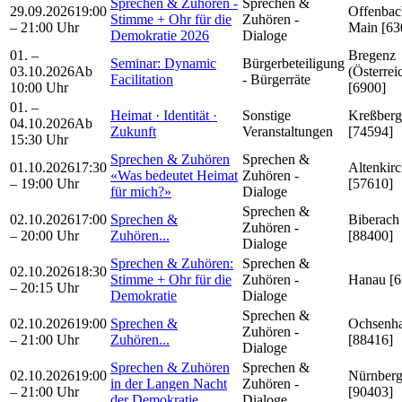
Sprechen & Zuhören -
Sprechen &
29.09.2026
19:00
Offenbac
Stimme + Ohr für die
Zuhören -
– 21:00 Uhr
Main [63
Demokratie 2026
Dialoge
01. –
Bregenz
Seminar: Dynamic
Bürgerbeteiligung
03.10.2026
Ab
(Österrei
Facilitation
- Bürgerräte
10:00 Uhr
[6900]
01. –
Heimat · Identität ·
Sonstige
Kreßberg
04.10.2026
Ab
Zukunft
Veranstaltungen
[74594]
15:30 Uhr
Sprechen & Zuhören
Sprechen &
01.10.2026
17:30
Altenkir
«Was bedeutet Heimat
Zuhören -
– 19:00 Uhr
[57610]
für mich?»
Dialoge
Sprechen &
02.10.2026
17:00
Sprechen &
Biberach
Zuhören -
– 20:00 Uhr
Zuhören...
[88400]
Dialoge
Sprechen & Zuhören:
Sprechen &
02.10.2026
18:30
Stimme + Ohr für die
Zuhören -
Hanau [6
– 20:15 Uhr
Demokratie
Dialoge
Sprechen &
02.10.2026
19:00
Sprechen &
Ochsenh
Zuhören -
– 21:00 Uhr
Zuhören...
[88416]
Dialoge
Sprechen & Zuhören
Sprechen &
02.10.2026
19:00
Nürnber
in der Langen Nacht
Zuhören -
– 21:00 Uhr
[90403]
der Demokratie
Dialoge