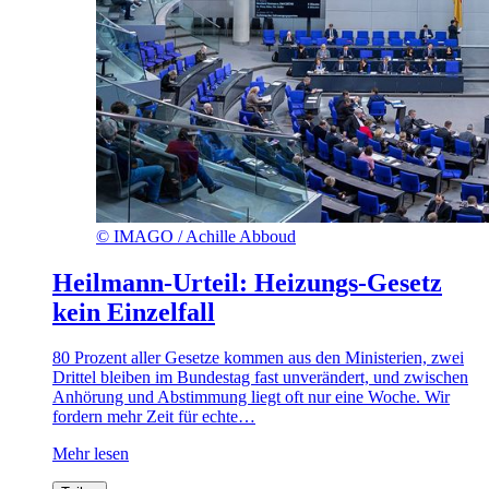
©
IMAGO / Achille Abboud
Heilmann-Urteil: Heizungs-Gesetz
kein Einzelfall
80 Prozent aller Gesetze kommen aus den Ministerien, zwei
Drittel bleiben im Bundestag fast unverändert, und zwischen
Anhörung und Abstimmung liegt oft nur eine Woche. Wir
fordern mehr Zeit für echte…
Mehr lesen