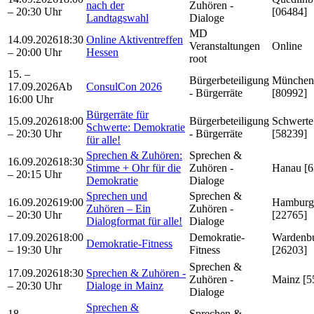
nach der
Zuhören -
– 20:30 Uhr
[06484]
Landtagswahl
Dialoge
MD
14.09.2026
18:30
Online Aktiventreffen
Veranstaltungen
Online
– 20:00 Uhr
Hessen
root
15. –
Bürgerbeteiligung
München
17.09.2026
Ab
ConsulCon 2026
- Bürgerräte
[80992]
16:00 Uhr
Bürgerräte für
15.09.2026
18:00
Bürgerbeteiligung
Schwerte
Schwerte: Demokratie
– 20:30 Uhr
- Bürgerräte
[58239]
für alle!
Sprechen & Zuhören:
Sprechen &
16.09.2026
18:30
Stimme + Ohr für die
Zuhören -
Hanau [6
– 20:15 Uhr
Demokratie
Dialoge
Sprechen und
Sprechen &
16.09.2026
19:00
Hamburg
Zuhören – Ein
Zuhören -
– 20:30 Uhr
[22765]
Dialogformat für alle!
Dialoge
17.09.2026
18:00
Demokratie-
Wardenb
Demokratie-Fitness
– 19:30 Uhr
Fitness
[26203]
Sprechen &
17.09.2026
18:30
Sprechen & Zuhören -
Zuhören -
Mainz [5
– 20:30 Uhr
Dialoge in Mainz
Dialoge
Sprechen &
18. –
Sprechen &