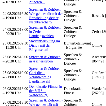
– 16:30 Uhr
Zuhören...
Dialoge
Sprechen & Zuhören:
Sprechen &
24.08.2026
16:30
Wie geht es dir mit der
Zuhören -
Rostock 
– 19:00 Uhr
Entwicklung deiner
Dialoge
Nachbarschaft?
Sprechen & Zuhören
Sprechen &
24.08.2026
18:00
in Zerbst -
Zuhören -
Zerbst [
– 20:30 Uhr
Landtagswahlen
Dialoge
Stadtentwicklung im
25.08.2026
09:30
Bürgerbeteiligung
Dialog mit der
Online
– 15:30 Uhr
- Bürgerräte
Bürgerschaft
Sprechen &
25.08.2026
18:00
Sprechen & Zuhören
Aschersl
Zuhören -
– 20:30 Uhr
in Aschersleben
[06449]
Dialoge
Sprechen & Zuhören:
Sprechen &
25.08.2026
19:00
Christliche
Greifswa
Zuhören -
– 21:00 Uhr
Verantwortung
[17489]
Dialoge
Landtagswahl
Demokratie-Fitness in
26.08.2026
18:00
Demokratie-
Wardenb
der VHS in
– 19:30 Uhr
Fitness
[26203]
Wardenburg
Sprechen & Zuhören -
Sprechen &
26.08.2026
18:30
Wie geht es Dir mit
Zuhören -
Online