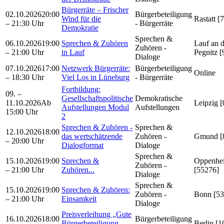
Bürgerräte – Frischer
02.10.2026
20:00
Bürgerbeteiligung
Wind für die
Rastatt [
– 21:30 Uhr
- Bürgerräte
Demokratie
Sprechen &
06.10.2026
19:00
Sprechen & Zuhören
Lauf an d
Zuhören -
– 21:00 Uhr
in Lauf
Pegnitz 
Dialoge
07.10.2026
17:00
Netzwerk Bürgerräte:
Bürgerbeteiligung
Online
– 18:30 Uhr
Viel Los in Lüneburg
- Bürgerräte
Fortbildung:
09. –
Gesellschaftspolitische
Demokratische
11.10.2026
Ab
Leipzig 
Aufstellungen Modul
Aufstellungen
15:00 Uhr
2
Sprechen & Zuhören -
Sprechen &
12.10.2026
18:00
das wertschätzende
Zuhören -
Gmund [
– 20:00 Uhr
Dialogformat
Dialoge
Sprechen &
15.10.2026
19:00
Sprechen &
Oppenhe
Zuhören -
– 21:00 Uhr
Zuhören...
[55276]
Dialoge
Sprechen &
15.10.2026
19:00
Sprechen & Zuhören:
Zuhören -
Bonn [53
– 21:00 Uhr
Einsamkeit
Dialoge
Preisverleihung „Gute
16.10.2026
18:00
Bürgerbeteiligung
Bürgerbeteiligung
Berlin [1