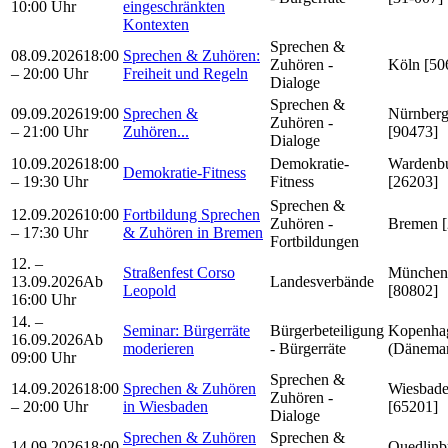
10:00 Uhr
eingeschränkten
Kontexten
Sprechen &
08.09.2026
18:00
Sprechen & Zuhören:
Zuhören -
Köln [50
– 20:00 Uhr
Freiheit und Regeln
Dialoge
Sprechen &
09.09.2026
19:00
Sprechen &
Nürnber
Zuhören -
– 21:00 Uhr
Zuhören...
[90473]
Dialoge
10.09.2026
18:00
Demokratie-
Wardenb
Demokratie-Fitness
– 19:30 Uhr
Fitness
[26203]
Sprechen &
12.09.2026
10:00
Fortbildung Sprechen
Zuhören -
Bremen [
– 17:30 Uhr
& Zuhören in Bremen
Fortbildungen
12. –
Straßenfest Corso
München
13.09.2026
Ab
Landesverbände
Leopold
[80802]
16:00 Uhr
14. –
Seminar: Bürgerräte
Bürgerbeteiligung
Kopenha
16.09.2026
Ab
moderieren
- Bürgerräte
(Dänema
09:00 Uhr
Sprechen &
14.09.2026
18:00
Sprechen & Zuhören
Wiesbad
Zuhören -
– 20:00 Uhr
in Wiesbaden
[65201]
Dialoge
Sprechen & Zuhören
Sprechen &
14.09.2026
18:00
Quedlinb