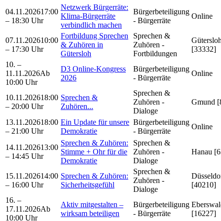
Netzwerk Bürgerräte:
04.11.2026
17:00
Bürgerbeteiligung
Klima-Bürgerräte
Online
– 18:30 Uhr
- Bürgerräte
verbindlich machen
Fortbildung Sprechen
Sprechen &
07.11.2026
10:00
Güterslo
& Zuhören in
Zuhören -
– 17:30 Uhr
[33332]
Gütersloh
Fortbildungen
10. –
D3 Online-Kongress
Bürgerbeteiligung
11.11.2026
Ab
Online
2026
- Bürgerräte
10:00 Uhr
Sprechen &
10.11.2026
18:00
Sprechen &
Zuhören -
Gmund [
– 20:00 Uhr
Zuhören...
Dialoge
13.11.2026
18:00
Ein Update für unsere
Bürgerbeteiligung
Online
– 21:00 Uhr
Demokratie
- Bürgerräte
Sprechen & Zuhören:
Sprechen &
14.11.2026
13:00
Stimme + Ohr für die
Zuhören -
Hanau [6
– 14:45 Uhr
Demokratie
Dialoge
Sprechen &
15.11.2026
14:00
Sprechen & Zuhören:
Düsseldo
Zuhören -
– 16:00 Uhr
Sicherheitsgefühl
[40210]
Dialoge
16. –
Aktiv mitgestalten –
Bürgerbeteiligung
Eberswal
17.11.2026
Ab
wirksam beteiligen
- Bürgerräte
[16227]
10:00 Uhr