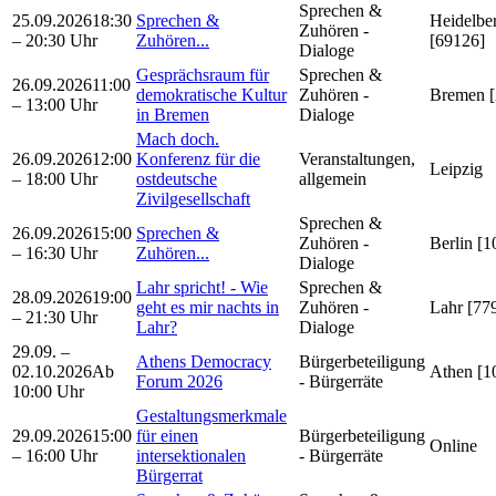
Sprechen &
25.09.2026
18:30
Sprechen &
Heidelbe
Zuhören -
– 20:30 Uhr
Zuhören...
[69126]
Dialoge
Gesprächsraum für
Sprechen &
26.09.2026
11:00
demokratische Kultur
Zuhören -
Bremen [
– 13:00 Uhr
in Bremen
Dialoge
Mach doch.
26.09.2026
12:00
Konferenz für die
Veranstaltungen,
Leipzig
– 18:00 Uhr
ostdeutsche
allgemein
Zivilgesellschaft
Sprechen &
26.09.2026
15:00
Sprechen &
Zuhören -
Berlin [1
– 16:30 Uhr
Zuhören...
Dialoge
Lahr spricht! - Wie
Sprechen &
28.09.2026
19:00
geht es mir nachts in
Zuhören -
Lahr [77
– 21:30 Uhr
Lahr?
Dialoge
29.09. –
Athens Democracy
Bürgerbeteiligung
02.10.2026
Ab
Athen [1
Forum 2026
- Bürgerräte
10:00 Uhr
Gestaltungsmerkmale
29.09.2026
15:00
für einen
Bürgerbeteiligung
Online
– 16:00 Uhr
intersektionalen
- Bürgerräte
Bürgerrat