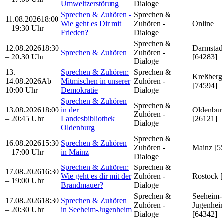
Umweltzerstörung
Dialoge
Sprechen & Zuhören -
Sprechen &
11.08.2026
18:00
Wie geht es Dir mit
Zuhören -
Online
– 19:30 Uhr
Frieden?
Dialoge
Sprechen &
12.08.2026
18:30
Darmstad
Sprechen & Zuhören
Zuhören -
– 20:30 Uhr
[64283]
Dialoge
13. –
Sprechen & Zuhören:
Sprechen &
Kreßberg
14.08.2026
Ab
Mitmischen in unserer
Zuhören -
[74594]
10:00 Uhr
Demokratie
Dialoge
Sprechen & Zuhören
Sprechen &
13.08.2026
18:00
in der
Oldenbu
Zuhören -
– 20:45 Uhr
Landesbibliothek
[26121]
Dialoge
Oldenburg
Sprechen &
16.08.2026
15:30
Sprechen & Zuhören
Zuhören -
Mainz [5
– 17:00 Uhr
in Mainz
Dialoge
Sprechen & Zuhören:
Sprechen &
17.08.2026
16:30
Wie geht es dir mit der
Zuhören -
Rostock 
– 19:00 Uhr
Brandmauer?
Dialoge
Sprechen &
Seeheim-
17.08.2026
18:30
Sprechen & Zuhören
Zuhören -
Jugenhe
– 20:30 Uhr
in Seeheim-Jugenheim
Dialoge
[64342]