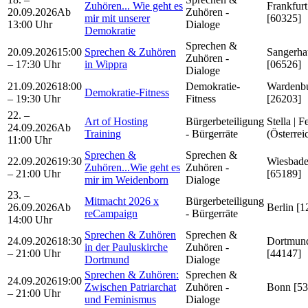
Zuhören... Wie geht es
Frankfurt
20.09.2026
Ab
Zuhören -
mir mit unserer
[60325]
13:00 Uhr
Dialoge
Demokratie
Sprechen &
20.09.2026
15:00
Sprechen & Zuhören
Sangerha
Zuhören -
– 17:30 Uhr
in Wippra
[06526]
Dialoge
21.09.2026
18:00
Demokratie-
Wardenb
Demokratie-Fitness
– 19:30 Uhr
Fitness
[26203]
22. –
Art of Hosting
Bürgerbeteiligung
Stella | F
24.09.2026
Ab
Training
- Bürgerräte
(Österrei
11:00 Uhr
Sprechen &
Sprechen &
22.09.2026
19:30
Wiesbad
Zuhören...Wie geht es
Zuhören -
– 21:00 Uhr
[65189]
mir im Weidenborn
Dialoge
23. –
Mitmacht 2026 x
Bürgerbeteiligung
26.09.2026
Ab
Berlin [1
reCampaign
- Bürgerräte
14:00 Uhr
Sprechen & Zuhören
Sprechen &
24.09.2026
18:30
Dortmun
in der Pauluskirche
Zuhören -
– 21:00 Uhr
[44147]
Dortmund
Dialoge
Sprechen & Zuhören:
Sprechen &
24.09.2026
19:00
Zwischen Patriarchat
Zuhören -
Bonn [53
– 21:00 Uhr
und Feminismus
Dialoge