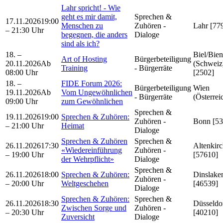
Lahr spricht! - Wie
geht es mir damit,
Sprechen &
17.11.2026
19:00
Menschen zu
Zuhören -
Lahr [77
– 21:30 Uhr
begegnen, die anders
Dialoge
sind als ich?
18. –
Biel/Bie
Art of Hosting
Bürgerbeteiligung
20.11.2026
Ab
(Schweiz
Training
- Bürgerräte
08:00 Uhr
[2502]
18. –
FIDE Forum 2026:
Bürgerbeteiligung
Wien
19.11.2026
Ab
Vom Ungewöhnlichen
- Bürgerräte
(Österrei
09:00 Uhr
zum Gewöhnlichen
Sprechen &
19.11.2026
19:00
Sprechen & Zuhören:
Zuhören -
Bonn [53
– 21:00 Uhr
Heimat
Dialoge
Sprechen & Zuhören
Sprechen &
26.11.2026
17:30
Altenkir
«Wiedereinführung
Zuhören -
– 19:00 Uhr
[57610]
der Wehrpflicht»
Dialoge
Sprechen &
26.11.2026
18:00
Sprechen & Zuhören:
Dinslake
Zuhören -
– 20:00 Uhr
Weltgeschehen
[46539]
Dialoge
Sprechen & Zuhören:
Sprechen &
26.11.2026
18:30
Düsseldo
Zwischen Sorge und
Zuhören -
– 20:30 Uhr
[40210]
Zuversicht
Dialoge