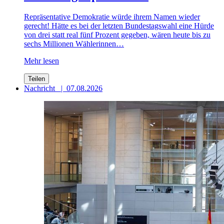
Repräsentative Demokratie würde ihrem Namen wieder
gerecht! Hätte es bei der letzten Bundestagswahl eine Hürde
von drei statt real fünf Prozent gegeben, wären heute bis zu
sechs Millionen Wählerinnen…
Mehr lesen
Teilen
Nachricht
|
07.08.2026