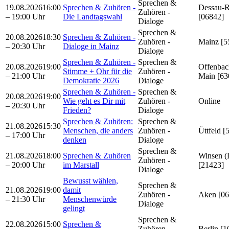
Sprechen &
19.08.2026
16:00
Sprechen & Zuhören -
Dessau-R
Zuhören -
– 19:00 Uhr
Die Landtagswahl
[06842]
Dialoge
Sprechen &
20.08.2026
18:30
Sprechen & Zuhören -
Zuhören -
Mainz [5
– 20:30 Uhr
Dialoge in Mainz
Dialoge
Sprechen & Zuhören -
Sprechen &
20.08.2026
19:00
Offenbac
Stimme + Ohr für die
Zuhören -
– 21:00 Uhr
Main [63
Demokratie 2026
Dialoge
Sprechen & Zuhören -
Sprechen &
20.08.2026
19:00
Wie geht es Dir mit
Zuhören -
Online
– 20:30 Uhr
Frieden?
Dialoge
Sprechen & Zuhören:
Sprechen &
21.08.2026
15:30
Menschen, die anders
Zuhören -
Üttfeld [
– 17:00 Uhr
denken
Dialoge
Sprechen &
21.08.2026
18:00
Sprechen & Zuhören
Winsen (
Zuhören -
– 20:00 Uhr
im Marstall
[21423]
Dialoge
Bewusst wählen,
Sprechen &
21.08.2026
19:00
damit
Zuhören -
Aken [06
– 21:30 Uhr
Menschenwürde
Dialoge
gelingt
Sprechen &
22.08.2026
15:00
Sprechen &
Zuhören -
Berlin [1