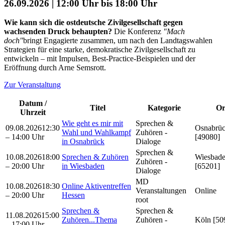
26.09.2026 | 12:00 Uhr bis 18:00 Uhr
Wie kann sich die ostdeutsche Zivilgesellschaft gegen
wachsenden Druck behaupten?
Die Konferenz
"Mach
doch"
bringt Engagierte zusammen, um nach den Landtagswahlen
Strategien für eine starke, demokratische Zivilgesellschaft zu
entwickeln – mit Impulsen, Best-Practice-Beispielen und der
Eröffnung durch Arne Semsrott.
Zur Veranstaltung
Datum /
Titel
Kategorie
Or
Uhrzeit
Wie geht es mir mit
Sprechen &
09.08.2026
12:30
Osnabrü
Wahl und Wahlkampf
Zuhören -
– 14:00 Uhr
[49080]
in Osnabrück
Dialoge
Sprechen &
10.08.2026
18:00
Sprechen & Zuhören
Wiesbad
Zuhören -
– 20:00 Uhr
in Wiesbaden
[65201]
Dialoge
MD
10.08.2026
18:30
Online Aktiventreffen
Veranstaltungen
Online
– 20:00 Uhr
Hessen
root
Sprechen &
Sprechen &
11.08.2026
15:00
Zuhören...Thema
Zuhören -
Köln [50
– 17:00 Uhr