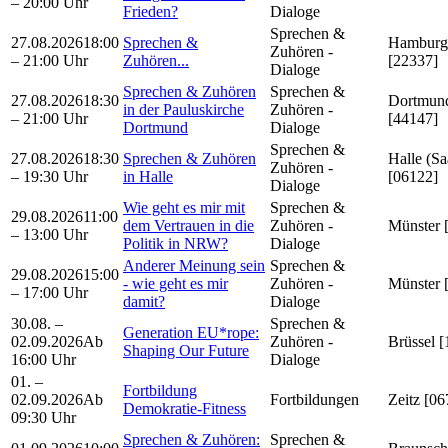
– 20:00 Uhr
Frieden?
Dialoge
Sprechen &
27.08.2026
18:00
Sprechen &
Hamburg
Zuhören -
– 21:00 Uhr
Zuhören...
[22337]
Dialoge
Sprechen & Zuhören
Sprechen &
27.08.2026
18:30
Dortmun
in der Pauluskirche
Zuhören -
– 21:00 Uhr
[44147]
Dortmund
Dialoge
Sprechen &
27.08.2026
18:30
Sprechen & Zuhören
Halle (Sa
Zuhören -
– 19:30 Uhr
in Halle
[06122]
Dialoge
Wie geht es mir mit
Sprechen &
29.08.2026
11:00
dem Vertrauen in die
Zuhören -
Münster 
– 13:00 Uhr
Politik in NRW?
Dialoge
Anderer Meinung sein
Sprechen &
29.08.2026
15:00
- wie geht es mir
Zuhören -
Münster 
– 17:00 Uhr
damit?
Dialoge
30.08. –
Sprechen &
Generation EU*rope:
02.09.2026
Ab
Zuhören -
Brüssel [
Shaping Our Future
16:00 Uhr
Dialoge
01. –
Fortbildung
02.09.2026
Ab
Fortbildungen
Zeitz [06
Demokratie-Fitness
09:30 Uhr
Sprechen & Zuhören:
Sprechen &