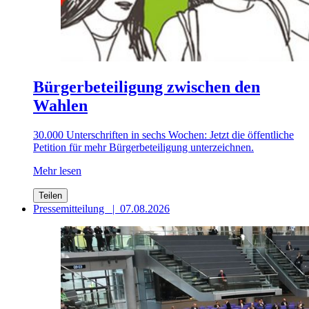
Bürgerbeteiligung zwischen den
Wahlen
30.000 Unterschriften in sechs Wochen: Jetzt die öffentliche
Petition für mehr Bürgerbeteiligung unterzeichnen.
Mehr lesen
Teilen
Pressemitteilung
|
07.08.2026