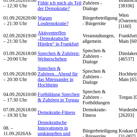
01.09.2026
10:00
Braunsc
Fühle ich mich als Teil
Zuhören -
– 12:30 Uhr
[38106]
der Demokratie?
Dialoge
Wien
01.09.2026
20:00
Warum
Bürgerbeteiligung
(Österrei
– 21:30 Uhr
Losdemokratie?
- Bürgerräte
[1160]
Aktiventreffen
02.09.2026
19:00
Veranstaltungen,
Frankfur
„Demokratische
– 21:30 Uhr
allgemein
Main [60
Hürden“ in Frankfurt
Sprechen &
03.09.2026
18:00
Sprechen & Zuhören:
Dinslake
Zuhören -
– 20:00 Uhr
Weltgeschehen
[46537]
Dialoge
Sprechen &
Sprechen &
03.09.2026
19:00
Zuhören...Abend für
Hochhei
Zuhören -
– 20:30 Uhr
das Miteinander in
Main [65
Dialoge
Hochheim
Sprechen &
04.09.2026
10:00
Fortbildung Sprechen
Zuhören -
Torgau [
– 17:30 Uhr
& Zuhören in Torgau
Fortbildungen
07.09.2026
18:00
Demokratie-
Wardenb
Demokratie-Fitness
– 19:30 Uhr
Fitness
[26203]
Demokratische
08. –
Innovationen in
Bürgerbeteiligung
Krakau (
11.09.2026
Ab
umkämpften und
- Bürgerräte
[31-007]