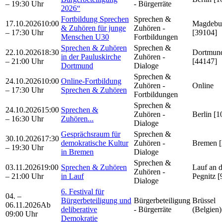
– 19:30 Uhr
- Bürgerräte
2026“
Fortbildung Sprechen
Sprechen &
17.10.2026
10:00
Magdebu
& Zuhören für junge
Zuhören -
– 17:30 Uhr
[39104]
Menschen U30
Fortbildungen
Sprechen & Zuhören
Sprechen &
22.10.2026
18:30
Dortmun
in der Pauluskirche
Zuhören -
– 21:00 Uhr
[44147]
Dortmund
Dialoge
Sprechen &
24.10.2026
10:00
Online-Fortbildung
Zuhören -
Online
– 17:30 Uhr
Sprechen & Zuhören
Fortbildungen
Sprechen &
24.10.2026
15:00
Sprechen &
Zuhören -
Berlin [1
– 16:30 Uhr
Zuhören...
Dialoge
Gesprächsraum für
Sprechen &
30.10.2026
17:30
demokratische Kultur
Zuhören -
Bremen [
– 19:30 Uhr
in Bremen
Dialoge
Sprechen &
03.11.2026
19:00
Sprechen & Zuhören
Lauf an d
Zuhören -
– 21:00 Uhr
in Lauf
Pegnitz 
Dialoge
6. Festival für
04. –
Bürgerbeteiligung und
Bürgerbeteiligung
Brüssel
06.11.2026
Ab
deliberative
- Bürgerräte
(Belgien)
09:00 Uhr
Demokratie