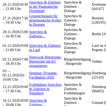
Sprechen & Zuhören
Sprechen &
26.11.2026
18:30
Dortmun
in der Pauluskirche
Zuhören -
– 21:00 Uhr
[44147]
Dortmund
Dialoge
Gesprächsraum für
Sprechen &
27.11.2026
17:30
Bremen
demokratische Kultur
Zuhören -
– 19:30 Uhr
[228195]
in Bremen
Dialoge
Sprechen &
28.11.2026
15:00
Sprechen &
Zuhören -
Berlin [1
– 16:30 Uhr
Zuhören...
Dialoge
Sprechen &
01.12.2026
19:00
Sprechen & Zuhören
Lauf an d
Zuhören -
– 21:00 Uhr
in Lauf
Pegnitz 
Dialoge
Netzwerk Bürgerräte:
02.12.2026
17:00
Bürgerbeteiligung
Bürgerräte mit KI
Online
– 18:30 Uhr
- Bürgerräte
organisieren
03. –
Seminar: Dynamic
Bürgerbeteiligung
Hamburg
05.12.2026
Ab
Facilitation 2026
- Bürgerräte
[22143]
10:00 Uhr
Fortbildung Sprechen
Sprechen &
12.12.2026
10:00
Nürnber
& Zuhören in
Zuhören -
– 17:30 Uhr
[90403]
Nürnberg
Fortbildungen
Sprechen &
16.12.2026
18:00
Sprechen &
Zuhören -
Gmund [
– 20:00 Uhr
Zuhören...