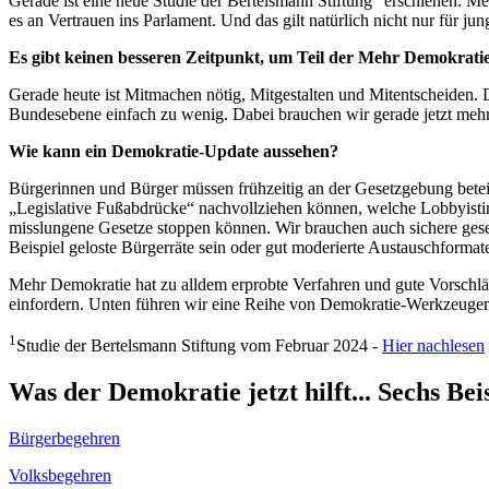
Gerade ist eine neue Studie der Bertelsmann Stiftung
erschienen: Meh
es an Vertrauen ins Parlament. Und das gilt natürlich nicht nur für j
Es gibt keinen besseren Zeitpunkt, um Teil der Mehr Demokrat
Gerade heute ist Mitmachen nötig, Mitgestalten und Mitentscheiden. D
Bundesebene einfach zu wenig. Dabei brauchen wir gerade jetzt meh
Wie kann ein Demokratie-Update aussehen?
Bürgerinnen und Bürger müssen frühzeitig an der Gesetzgebung betei
„Legislative Fußabdrücke“ nachvollziehen können, welche Lobbyist
misslungene Gesetze stoppen können. Wir brauchen auch sichere gese
Beispiel geloste Bürgerräte sein oder gut moderierte Austauschformat
Mehr Demokratie hat zu alldem erprobte Verfahren und gute Vorschl
einfordern. Unten führen wir eine Reihe von Demokratie-Werkzeugen u
1
Studie der Bertelsmann Stiftung vom Februar 2024 -
Hier nachlesen
Was der Demokratie jetzt hilft... Sechs Bei
Bürgerbegehren
Volksbegehren