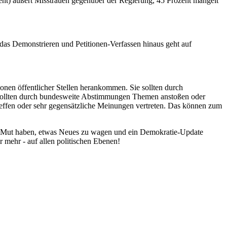
ent) äußert Misstrauen gegenüber der Regierung, 45 Prozent mangelt
 das Demonstrieren und Petitionen-Verfassen hinaus geht auf
nen öffentlicher Stellen herankommen. Sie sollten durch
 sollten durch bundesweite Abstimmungen Themen anstoßen oder
reffen oder sehr gegensätzliche Meinungen vertreten. Das können zum
en Mut haben, etwas Neues zu wagen und ein Demokratie-Update
 mehr - auf allen politischen Ebenen!