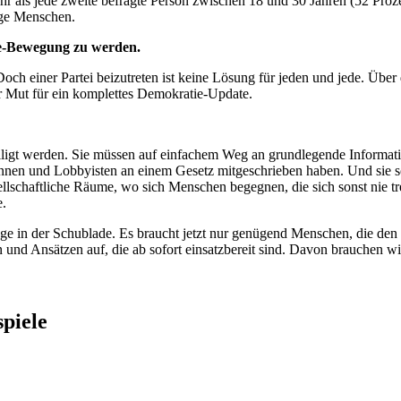
r als jede zweite befragte Person zwischen 18 und 30 Jahren (52 Proz
unge Menschen.
ie-Bewegung zu werden.
och einer Partei beizutreten ist keine Lösung für jeden und jede. Über
r Mut für ein komplettes Demokratie-Update.
ligt werden. Sie müssen auf einfachem Weg an grundlegende Informatio
innen und Lobbyisten an einem Gesetz mitgeschrieben haben. Und sie
llschaftliche Räume, wo sich Menschen begegnen, die sich sonst nie t
e.
äge in der Schublade. Es braucht jetzt nur genügend Menschen, die d
nd Ansätzen auf, die ab sofort einsatzbereit sind. Davon brauchen wir
spiele