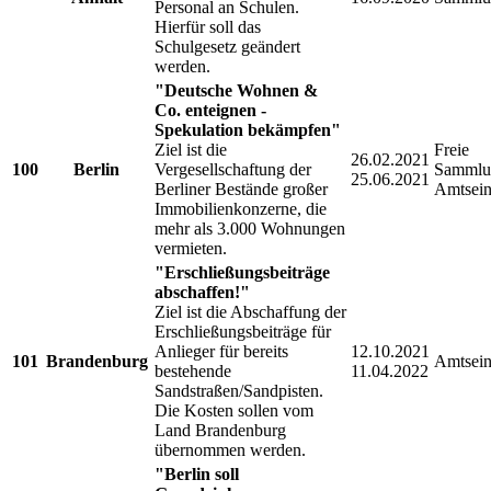
Personal an Schulen.
Hierfür soll das
Schulgesetz geändert
werden.
"Deutsche Wohnen &
Co. enteignen -
Spekulation bekämpfen"
Ziel ist die
Freie
26.02.2021
100
Berlin
Vergesellschaftung der
Sammlu
25.06.2021
Berliner Bestände großer
Amtsein
Immobilienkonzerne, die
mehr als 3.000 Wohnungen
vermieten.
"Erschließungsbeiträge
abschaffen!"
Ziel ist die Abschaffung der
Erschließungsbeiträge für
Anlieger für bereits
12.10.2021
101
Brandenburg
Amtsein
bestehende
11.04.2022
Sandstraßen/Sandpisten.
Die Kosten sollen vom
Land Brandenburg
übernommen werden.
"Berlin soll