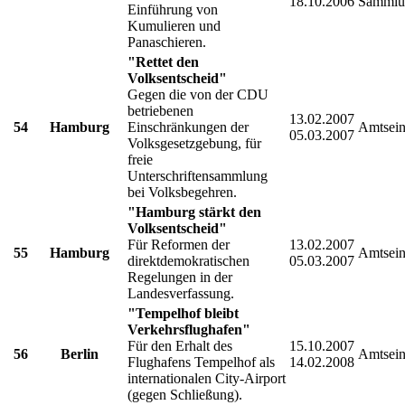
18.10.2006
Sammlu
Einführung von
Kumulieren und
Panaschieren.
"Rettet den
Volksentscheid"
Gegen die von der CDU
betriebenen
13.02.2007
54
Hamburg
Einschränkungen der
Amtsein
05.03.2007
Volksgesetzgebung, für
freie
Unterschriftensammlung
bei Volksbegehren.
"Hamburg stärkt den
Volksentscheid"
Für Reformen der
13.02.2007
55
Hamburg
Amtsein
direktdemokratischen
05.03.2007
Regelungen in der
Landesverfassung.
"Tempelhof bleibt
Verkehrsflughafen"
Für den Erhalt des
15.10.2007
56
Berlin
Amtsein
Flughafens Tempelhof als
14.02.2008
internationalen City-Airport
(gegen Schließung).