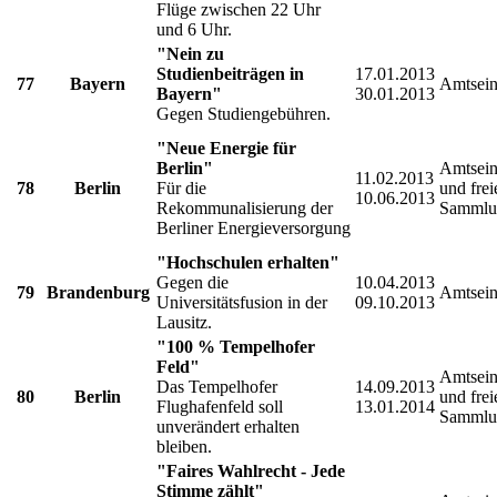
Flüge zwischen 22 Uhr
und 6 Uhr.
"Nein zu
Studienbeiträgen in
17.01.2013
77
Bayern
Amtsein
Bayern"
30.01.2013
Gegen Studiengebühren.
"Neue Energie für
Berlin"
Amtsein
11.02.2013
78
Berlin
Für die
und frei
10.06.2013
Rekommunalisierung der
Sammlu
Berliner Energieversorgung
"Hochschulen erhalten"
Gegen die
10.04.2013
79
Brandenburg
Amtsein
Universitätsfusion in der
09.10.2013
Lausitz.
"100 % Tempelhofer
Feld"
Amtsein
Das Tempelhofer
14.09.2013
80
Berlin
und frei
Flughafenfeld soll
13.01.2014
Sammlu
unverändert erhalten
bleiben.
"Faires Wahlrecht - Jede
Stimme zählt"