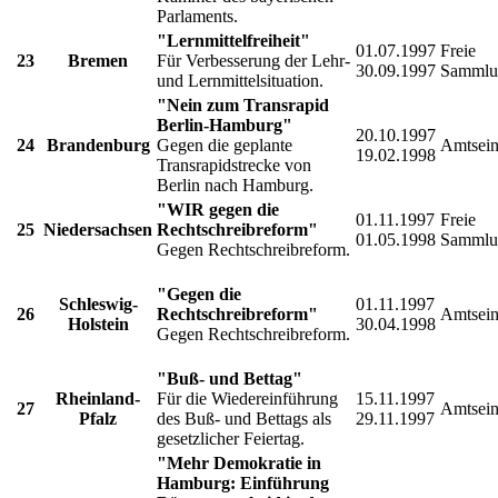
Parlaments.
"Lernmittelfreiheit"
01.07.1997
Freie
23
Bremen
Für Verbesserung der Lehr-
30.09.1997
Sammlu
und Lernmittelsituation.
"Nein zum Transrapid
Berlin-Hamburg"
20.10.1997
24
Brandenburg
Gegen die geplante
Amtsein
19.02.1998
Transrapidstrecke von
Berlin nach Hamburg.
"WIR gegen die
01.11.1997
Freie
25
Niedersachsen
Rechtschreibreform"
01.05.1998
Sammlu
Gegen Rechtschreibreform.
"Gegen die
Schleswig-
01.11.1997
26
Rechtschreibreform"
Amtsein
Holstein
30.04.1998
Gegen Rechtschreibreform.
"Buß- und Bettag"
Rheinland-
Für die Wiedereinführung
15.11.1997
27
Amtsein
Pfalz
des Buß- und Bettags als
29.11.1997
gesetzlicher Feiertag.
"Mehr Demokratie in
Hamburg: Einführung