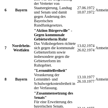
der Vertreter von
Staatsregierung, Landtag
27.06.1972
6
Bayern
Amtsein
und Senats und damit
10.07.1972
gegen Änderung des
Bayerischen
Rundfunkgesetzes.
"Aktion Bürgerwille" -
Gegen kommunale
Gebietsreform Ruhr
Das Volksbegehren richtete
Nordrhein-
13.02.1974
7
sich gegen die kommunale
Amtsein
Westfalen
26.02.1974
Gebietsreform sowie
insbesondere gegen die
Gebietsreform im
Ruhrgebiet.
"Lernmittelfreiheit"
Verankerung der
13.10.1977
8
Bayern
Lernmittel- und
Amtsein
26.10.1977
Schulwegekostenfreiheit in
der Verfassung.
"Zusammensetzung des
Senats"
Für eine Erweiterung des
bayerischen Senats.