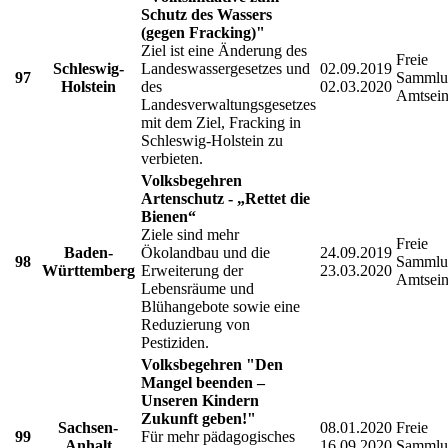
Schutz des Wassers
(gegen Fracking)"
Ziel ist eine Änderung des
Freie
Schleswig-
Landeswassergesetzes und
02.09.2019
97
Sammlu
Holstein
des
02.03.2020
Amtsein
Landesverwaltungsgesetzes
mit dem Ziel, Fracking in
Schleswig-Holstein zu
verbieten.
Volksbegehren
Artenschutz - „Rettet die
Bienen“
Ziele sind mehr
Freie
Baden-
Ökolandbau und die
24.09.2019
98
Sammlu
Württemberg
Erweiterung der
23.03.2020
Amtsein
Lebensräume und
Blühangebote sowie eine
Reduzierung von
Pestiziden.
Volksbegehren "Den
Mangel beenden –
Unseren Kindern
Zukunft geben!"
Sachsen-
08.01.2020
Freie
99
Für mehr pädagogisches
Anhalt
16.09.2020
Sammlu