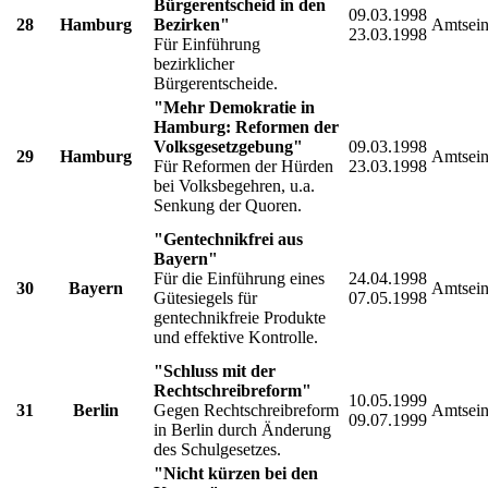
Bürgerentscheid in den
09.03.1998
28
Hamburg
Bezirken"
Amtsein
23.03.1998
Für Einführung
bezirklicher
Bürgerentscheide.
"Mehr Demokratie in
Hamburg: Reformen der
Volksgesetzgebung"
09.03.1998
29
Hamburg
Amtsein
Für Reformen der Hürden
23.03.1998
bei Volksbegehren, u.a.
Senkung der Quoren.
"Gentechnikfrei aus
Bayern"
Für die Einführung eines
24.04.1998
30
Bayern
Amtsein
Gütesiegels für
07.05.1998
gentechnikfreie Produkte
und effektive Kontrolle.
"Schluss mit der
Rechtschreibreform"
10.05.1999
31
Berlin
Gegen Rechtschreibreform
Amtsein
09.07.1999
in Berlin durch Änderung
des Schulgesetzes.
"Nicht kürzen bei den