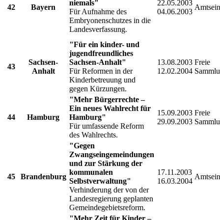
niemals"
22.05.2003
42
Bayern
Amtsein
Für Aufnahme des
04.06.2003
Embryonenschutzes in die
Landesverfassung.
"Für ein kinder- und
jugendfreundliches
Sachsen-
Sachsen-Anhalt"
13.08.2003
Freie
43
Anhalt
Für Reformen in der
12.02.2004
Sammlu
Kinderbetreuung und
gegen Kürzungen.
"Mehr Bürgerrechte –
Ein neues Wahlrecht für
15.09.2003
Freie
44
Hamburg
Hamburg"
29.09.2003
Sammlu
Für umfassende Reform
des Wahlrechts.
"Gegen
Zwangseingemeindungen
und zur Stärkung der
kommunalen
17.11.2003
45
Brandenburg
Amtsein
Selbstverwaltung"
16.03.2004
Verhinderung der von der
Landesregierung geplanten
Gemeindegebietsreform.
"Mehr Zeit für Kinder –