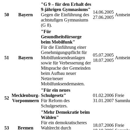
"G 9 – für den Erhalt des
9-jährigen Gymnasiums"
14.06.2005
50
Bayern
Gegen die Einführung des
Amtsein
27.06.2005
achtstufigen Gymnasiums
(G 8).
"Für
Gesundheitsfürsorge
beim Mobilfunk"
Für die Einführung einer
Genehmigungspflicht für
05.07.2005
51
Bayern
Mobilfunksendeanlagen
Amtsein
18.07.2005
sowie für Verbesserung der
Mitsprache der Gemeinden
beim Aufbau neuer
Netze/neuer
Mobilfunksendemasten.
"Für ein neues
Mecklenburg-
Schulgesetz"
01.02.2006
Freie
52
Vorpommern
Für Reform des
31.01.2007
Sammlu
Schulgesetzes.
"Mehr Demokratie beim
Wählen"
Für ein demokratischeres
18.07.2006
Freie
53
Bremen
Wahlrecht durch