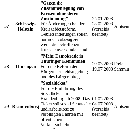
"Gegen die
Zusammenlegung von
Kreisen ohne deren
Zustimmung"
25.01.2008
Schleswig-
Für Änderungen bei der
28.02.2008
57
Amtsein
Holstein
Kreisgebietsreform.
(vorzeitig
Gebietsänderungen sollen
beendet)
nur noch zulässig sein,
wenn die betroffenen
Kreise einverstanden sind.
"Mehr Demokratie in
Thüringer Kommunen"
20.03.2008
Freie
58
Thüringen
Für eine Reform der
19.07.2008
Sammlu
Bürgerentscheidsregelung
und des Bürgerantrags.
"Sozialticket"
Für die Einführung des
Sozialtickets in
Brandenburg ab 2008. Das
01.05.2008
Ticket soll sozial Schwache
04.07.2008
59
Brandenburg
Amtsein
und Arbeitslose zu
(vorzeitig
verbilligten Fahrten mit
beendet)
öffentlichen
Verkehrsmitteln