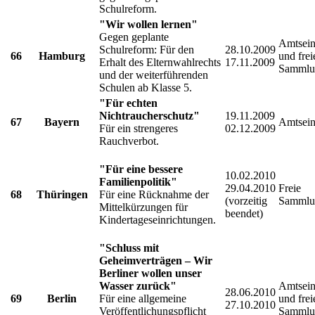
Schulreform.
"Wir wollen lernen"
Gegen geplante
Amtsein
Schulreform: Für den
28.10.2009
66
Hamburg
und frei
Erhalt des Elternwahlrechts
17.11.2009
Sammlu
und der weiterführenden
Schulen ab Klasse 5.
"Für echten
Nichtraucherschutz"
19.11.2009
67
Bayern
Amtsein
Für ein strengeres
02.12.2009
Rauchverbot.
"Für eine bessere
10.02.2010
Familienpolitik"
29.04.2010
Freie
68
Thüringen
Für eine Rücknahme der
(vorzeitig
Sammlu
Mittelkürzungen für
beendet)
Kindertageseinrichtungen.
"Schluss mit
Geheimverträgen – Wir
Berliner wollen unser
Wasser zurück"
Amtsein
28.06.2010
69
Berlin
Für eine allgemeine
und frei
27.10.2010
Veröffentlichungspflicht
Sammlu