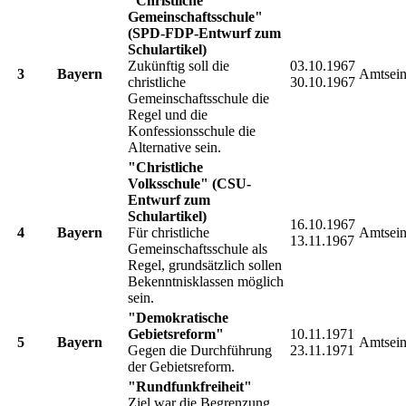
"Christliche
Gemeinschaftsschule"
(SPD-FDP-Entwurf zum
Schulartikel)
Zukünftig soll die
03.10.1967
3
Bayern
Amtsein
christliche
30.10.1967
Gemeinschaftsschule die
Regel und die
Konfessionsschule die
Alternative sein.
"Christliche
Volksschule" (CSU-
Entwurf zum
Schulartikel)
16.10.1967
4
Bayern
Für christliche
Amtsein
13.11.1967
Gemeinschaftsschule als
Regel, grundsätzlich sollen
Bekenntnisklassen möglich
sein.
"Demokratische
Gebietsreform"
10.11.1971
5
Bayern
Amtsein
Gegen die Durchführung
23.11.1971
der Gebietsreform.
"Rundfunkfreiheit"
Ziel war die Begrenzung