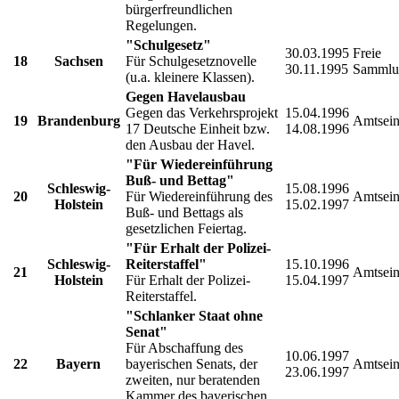
bürgerfreundlichen
Regelungen.
"Schulgesetz"
30.03.1995
Freie
18
Sachsen
Für Schulgesetznovelle
30.11.1995
Sammlu
(u.a. kleinere Klassen).
Gegen Havelausbau
Gegen das Verkehrsprojekt
15.04.1996
19
Brandenburg
Amtsein
17 Deutsche Einheit bzw.
14.08.1996
den Ausbau der Havel.
"Für Wiedereinführung
Buß- und Bettag"
Schleswig-
15.08.1996
20
Für Wiedereinführung des
Amtsein
Holstein
15.02.1997
Buß- und Bettags als
gesetzlichen Feiertag.
"Für Erhalt der Polizei-
Schleswig-
Reiterstaffel"
15.10.1996
21
Amtsein
Holstein
Für Erhalt der Polizei-
15.04.1997
Reiterstaffel.
"Schlanker Staat ohne
Senat"
Für Abschaffung des
10.06.1997
22
Bayern
bayerischen Senats, der
Amtsein
23.06.1997
zweiten, nur beratenden
Kammer des bayerischen