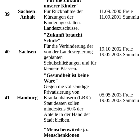
"Für die Zukunft
unserer Kinder"
Sachsen-
Für Rücknahme der
11.09.2000
Freie
39
Anhalt
Kürzungen der
11.09.2001
Sammlu
Kindertagesstätten-
Landeszuschüsse.
"Zukunft braucht
Schule"
Für die Verhinderung der
19.10.2002
Freie
40
Sachsen
von der Landesregierung
19.05.2003
Sammlu
geplanten
Schulschließungen und für
kleinere Klassen.
"Gesundheit ist keine
Ware"
Gegen die vollständige
Privatisierung von
05.05.2003
Freie
41
Hamburg
Krankenhäusern (LBK).
19.05.2003
Sammlu
Statt dessen sollen
mindestens 50% der
Anteile in der Hand der
Stadt bleiben.
"Menschenwürde ja-
Menschenklonen