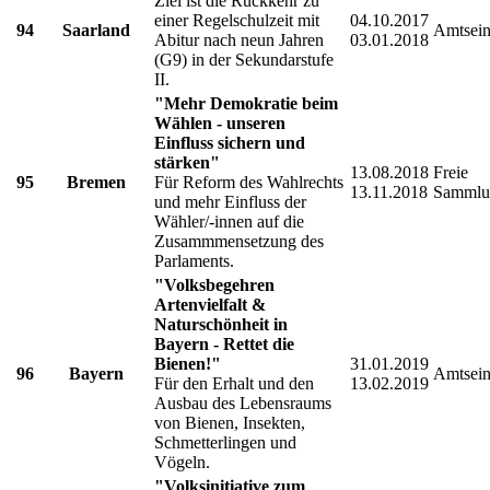
Ziel ist die Rückkehr zu
einer Regelschulzeit mit
04.10.2017
94
Saarland
Amtsein
Abitur nach neun Jahren
03.01.2018
(G9) in der Sekundarstufe
II.
"Mehr Demokratie beim
Wählen - unseren
Einfluss sichern und
stärken"
13.08.2018
Freie
95
Bremen
Für Reform des Wahlrechts
13.11.2018
Sammlu
und mehr Einfluss der
Wähler/-innen auf die
Zusammmensetzung des
Parlaments.
"Volksbegehren
Artenvielfalt &
Naturschönheit in
Bayern - Rettet die
Bienen!"
31.01.2019
96
Bayern
Amtsein
Für den Erhalt und den
13.02.2019
Ausbau des Lebensraums
von Bienen, Insekten,
Schmetterlingen und
Vögeln.
"Volksinitiative zum