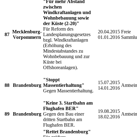
"Für mehr Abstand
zwischen
Windkraftanlagen und
Wohnbebauung sowie
der Küste (2-20)"
Für Reform des
Mecklenburg-
20.04.2015
Freie
87
Landesplanungsgesetzes
Vorpommern
01.01.2016
Sammlu
bzgl. Windkraftanlagen
(Erhöhung des
Mindestabstandes zu
Wohnbebauung und zur
Küste bei
Offshoreanlagen).
"Stoppt
15.07.2015
88
Brandenburg
Massentierhaltung"
Amtsein
14.01.2016
Gegen Massentierhaltung.
"Keine 3. Startbahn am
Flughafen BER"
19.08.2015
89
Brandenburg
Gegen den Bau einer
Amtsein
18.02.2016
dritten Startbahn am
Flughafen BER.
"Rettet Brandenburg"