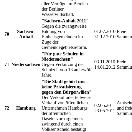
aller Verträge im Bereich
der Berliner
Wasserwirtschaft.
"Sachsen-Anhalt 2011"
Gegen die zwangsweise
Sachsen-
Bildung von
01.07.2010
Freie
70
Anhalt
Einheitsgemeinden im
31.12.2010
Sammlu
Zuge der
Gemeindegebietsreform.
"Für gute Schulen in
Niedersachsen"
03.11.2010
Freie
71
Niedersachsen
Gegen Verkürzung der
14.01.2012
Sammlu
Schulzeit von 13 auf zwölf
Jahre.
"Die Stadt gehört uns –
keine Privatisierung
gegen den Bürgerwillen"
Der Verkauf oder teilweise
Verkauf von öffentlichen
Amtsein
02.05.2011
72
Hamburg
Unternehmen Hamburgs
und frei
23.05.2011
der öffentlichen
Sammlu
Daseinsvorsorge muss
zwingend durch einen
Volksentscheid bestätigt