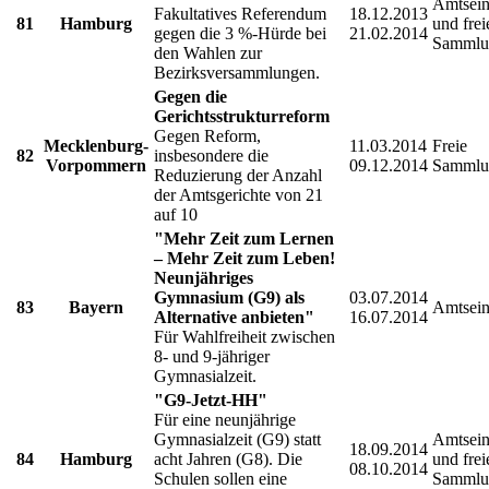
Amtsein
Fakultatives Referendum
18.12.2013
81
Hamburg
und frei
gegen die 3 %-Hürde bei
21.02.2014
Sammlu
den Wahlen zur
Bezirksversammlungen.
Gegen die
Gerichtsstrukturreform
Gegen Reform,
Mecklenburg-
11.03.2014
Freie
82
insbesondere die
Vorpommern
09.12.2014
Sammlu
Reduzierung der Anzahl
der Amtsgerichte von 21
auf 10
"Mehr Zeit zum Lernen
– Mehr Zeit zum Leben!
Neunjähriges
Gymnasium (G9) als
03.07.2014
83
Bayern
Amtsein
Alternative anbieten"
16.07.2014
Für Wahlfreiheit zwischen
8- und 9-jähriger
Gymnasialzeit.
"G9-Jetzt-HH"
Für eine neunjährige
Gymnasialzeit (G9) statt
Amtsein
18.09.2014
84
Hamburg
acht Jahren (G8). Die
und frei
08.10.2014
Schulen sollen eine
Sammlu