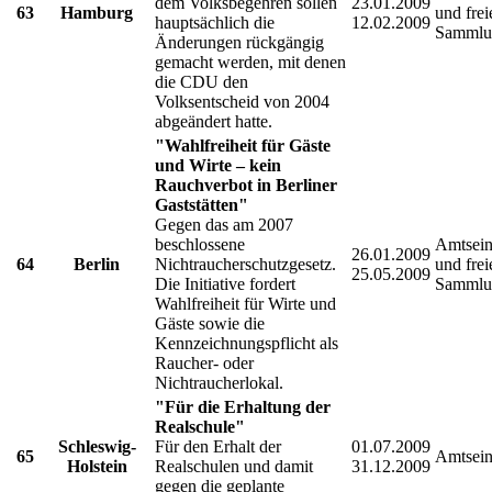
dem Volksbegehren sollen
23.01.2009
63
Hamburg
und frei
hauptsächlich die
12.02.2009
Sammlu
Änderungen rückgängig
gemacht werden, mit denen
die CDU den
Volksentscheid von 2004
abgeändert hatte.
"Wahlfreiheit für Gäste
und Wirte – kein
Rauchverbot in Berliner
Gaststätten"
Gegen das am 2007
beschlossene
Amtsein
26.01.2009
64
Berlin
Nichtraucherschutzgesetz.
und frei
25.05.2009
Die Initiative fordert
Sammlu
Wahlfreiheit für Wirte und
Gäste sowie die
Kennzeichnungspflicht als
Raucher- oder
Nichtraucherlokal.
"Für die Erhaltung der
Realschule"
Schleswig-
Für den Erhalt der
01.07.2009
65
Amtsein
Holstein
Realschulen und damit
31.12.2009
gegen die geplante