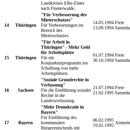
Landkreises Elbe-Elster
nach Finsterwalde.
"Für Verbesserung des
Mieterschutzes"
14.05.1994
Freie
14
Thüringen
Für Verbesserungen im
13.09.1994
Sammlu
Bereich des
Mieterschutzes.
"Für Arbeit in
Thüringen" - Mehr Geld
für Arbeitsplätze
01.07.1994
Freie
15
Thüringen
Für ein
30.10.1994
Sammlu
Konjunkturprogramm zur
Schaffung von mehr
Arbeitsplätzen.
"Soziale Grundrechte in
Verfassung"
21.07.1994
Freie
16
Sachsen
Für die Einführung sozialer
21.02.1995
Sammlu
Rechte in die
Landesverfassung.
"Mehr Demokratie in
Bayern"
Für Einführung des
06.02.1995
17
Bayern
kommunalen
Amtsein
19.02.1995
Bürgerentscheids mit