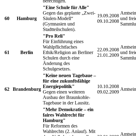
berechtigen.
"Eine Schule für Alle"
Gegen das geplante „Zwei-
Amtsein
19.09.2008
60
Hamburg
Säulen-Modell“
und frei
09.10.2008
(Gymnasien und
Sammlu
Stadtteilschulen).
"Pro Reli"
Für Einführung eines
Wahlpflichtfaches
Amtsein
22.09.2008
61
Berlin
Ethik/Religion an Berliner
und frei
21.01.2009
Schulen durch eine
Sammlu
Änderung des
Schulgesetzes.
"Keine neuen Tagebaue –
für eine zukunftsfähige
Energiepolitik"
10.10.2008
62
Brandenburg
Amtsein
Gegen einen weiteren
09.02.2009
Ausbau der Braunkohle-
Tagebaue in der Lausitz.
"Mehr Demokratie – ein
faires Wahlrecht für
Hamburg"
Für Reformen des
Wahlrechts (2. Anlauf). Mit
Amtsein