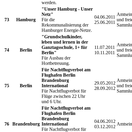
werden.
"Unser Hamburg - Unser
Netz"
Amtsein
04.06.2011
73
Hamburg
Für die
und frei
25.06.2011
Rekommunalisierung der
Sammlu
Hamburger Energie-Netze.
"Grundschulkinder,
leben und lernen in der
Amtsein
Ganztagsschule, 1+ für
11.07.2011
74
Berlin
und frei
Berlin"
10.11.2011
Sammlu
Für Ausbau der
Hortbetreuung.
Für Nachtflugverbot am
Flughafen Berlin
Brandenburg
Amtsein
29.05.2012
75
Berlin
International
und frei
28.09.2012
Für Nachtflugverbot für
Sammlu
Flüge zwischen 22 Uhr
und 6 Uhr.
Für Nachtflugverbot am
Flughafen Berlin
Brandenburg
04.06.2012
76
Brandenburg
International
Amtsein
03.12.2012
Für Nachtflugverbot für