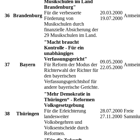
Musikschulen im Land
Brandenburg"
Für die verbesserte
20.03.2000
36
Brandenburg
Amtsein
Förderung von
19.07.2000
Musikschulen durch
finanzielle Absicherung der
29 Musikschulen im Land.
"Macht braucht
Kontrolle - Für ein
unabhängiges
Verfassungsgericht"
09.05.2000
37
Bayern
Für Reform der Modus der
Amtsein
22.05.2000
Richterwahl der Richter für
den bayerischen
Verfassungsgerichtshof für
andere bayerische Gerichte.
"Mehr Demokratie in
Thüringen“ - Reformen
Volksgesetzgebung
Für die Erleichterung
28.07.2000
Freie
38
Thüringen
landesweiter
27.11.2000
Sammlu
Volksbegehren und
Volksentscheide durch
Reformen.