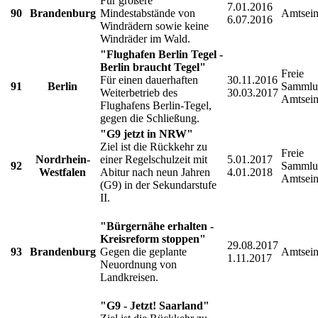
Für größere
7.01.2016
90
Brandenburg
Mindestabstände von
Amtsein
6.07.2016
Windrädern sowie keine
Windräder im Wald.
"Flughafen Berlin Tegel -
Berlin braucht Tegel"
Freie
Für einen dauerhaften
30.11.2016
91
Berlin
Sammlu
Weiterbetrieb des
30.03.2017
Amtsein
Flughafens Berlin-Tegel,
gegen die Schließung.
"G9 jetzt in NRW"
Ziel ist die Rückkehr zu
Freie
Nordrhein-
einer Regelschulzeit mit
5.01.2017
92
Sammlu
Westfalen
Abitur nach neun Jahren
4.01.2018
Amtsein
(G9) in der Sekundarstufe
II.
"Bürgernähe erhalten -
Kreisreform stoppen"
29.08.2017
93
Brandenburg
Gegen die geplante
Amtsein
1.11.2017
Neuordnung von
Landkreisen.
"G9 - Jetzt! Saarland"