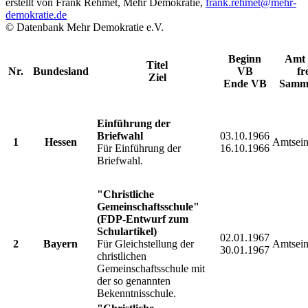
erstellt von Frank Rehmet, Mehr Demokratie,
frank.rehmet
@mehr-
demokratie.de
© Datenbank Mehr Demokratie e.V.
Beginn
Amt 
Titel
Nr.
Bundesland
VB
fr
Ziel
Ende VB
Samm
Einführung der
Briefwahl
03.10.1966
1
Hessen
Amtsein
Für Einführung der
16.10.1966
Briefwahl.
"Christliche
Gemeinschaftsschule"
(FDP-Entwurf zum
Schulartikel)
02.01.1967
2
Bayern
Für Gleichstellung der
Amtsein
30.01.1967
christlichen
Gemeinschaftsschule mit
der so genannten
Bekenntnisschule.