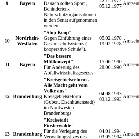
22.11.1977
9
Bayern
Danach sollten Sport-,
Amtsein
05.12.1977
Behinderten-,
Naturschutzorganisationen
in den Senat aufgenommen
werden.
"Stop Koop"
Nordrhein-
Gegen Einführung eines
05.02.1978
10
Amtsein
Westfalen
Gesamtschulsystems (
19.02.1978
kooperative Schule").
"Das bessere
Müllkonzept"
15.06.1990
11
Bayern
Amtsein
Für Änderung des
28.06.1990
Abfallwirtschaftsgesetzes.
"Kreisgebietsreform -
Alle Macht geht vom
Volke aus"
04.08.1993
12
Brandenburg
Kreisgebietsreform
Amtsein
03.12.1993
(Guben, Eisenhüttenstadt)
im Nordwesten
Brandenburgs.
"Kreisstadt
Finsterwalde"
Für die Verlegung des
04.01.1994
13
Brandenburg
Amtsein
Verwaltungssitzes des
03.05.1994