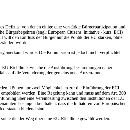
s Defizits, von denen einige eine verstärkte Bürgerpartizipation und
 Bürgerbegehren (engl: European Citizens' Initiative - kurz: ECI)
 will den Einfluss der Bürger auf die Politik der EU stärken, ohne
verändert würde.
sig anerkannt wurde. Die Kommission ist jedoch nicht verpflichtet
er EU-Richtlinie, welche die Ausführungsbestimmungen näher
falls auf die Veränderung der gemeinsamen Außen- und
werden, können nur zwei Möglichkeiten zur die Einführung der ECI
nie empfohlen werden. Eine Regelung kann und muss auf dem Art. 308
inführung über eine Vereinbarung zwischen den Institutionen der EU
genannten Lösungen beinhalten, dass die Initiatoren von Europäischen
iedsstaaten bindend sind.
, sollte die der Weg über eine EU-Richtlinie gewählt werden.