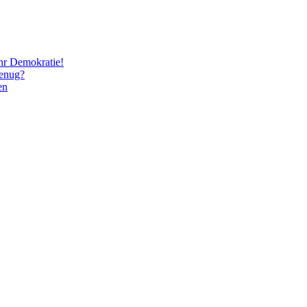
hr Demokratie!
genug?
en