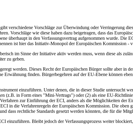
s gibt verschiedene Vorschläge zur Überwindung oder Verringerung diese
en. Vorschläge wie diese haben dazu beigetragen, dass das Europäische
 Ebene überhaupt in den Verfassungsvertrag aufgenommen wurde. Die ECI
 nennen ist hier das Initiativ-Monopol der Europäischen Kommission - 
risch im Sinne der Initiative aktiv werden muss, wenn diese als zuläs
ter zu geben.
eregt werden. Dieses Recht der Europäischen Bürger sollte aber in d
iche Erwähnung finden. Bürgerbegehren auf der EU-Ebene können eben
Instrument einzuführen. Unter denen, die in dieser Studie untersucht 
gen (z.B. in Form eines "Mini-Vertrags") oder (2) als eine EU-Richtli
Verfahren zur Einführung der ECI, anders als die Möglichkeiten der E
der ECI in die Verfahrenregeln der Europäischen Kommission. Die oben 
nd dass rechtliche Standards gesetzt werden könnten, die für die Mitgl
 ECI einzuführen. Bleibt jedoch der Verfassungsprozess weiter blockiert