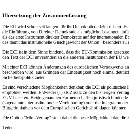
Übersetzung der Zusammenfassung
Die EU wird schon seit langem für ihr Demokratiedefizit kritisiert. E
die Einführung von Direkter Demokratie als mögliche Lösungen anführ
als das erste Instrument direkter Demokratie auf der internationalen
das damit das institutionelle Gleichgewicht der Union - besonders zu
Die ECI ist in dem Sinne bindend, dass die EU-Kommission gesetzgebe
den Text der ECI unverändert an die anderen Institutionen der EU wei
Mit einer ECI können Änderungen des europäischen Vertragwerks ang
beschreiben wird, aus Gründen der Eindeutigkeit noch einmal deutl
Sicherheitspolitik zielen.
Es sind verschiedene Möglichkeiten denkbar, die ECI als politisches 
empfohlen werden: Entweder (1) als Zusatz zu den bisherigen Verträ
EUV basieren. Beide genannten Formen schaffen juristisch bindende 
(sogenannte interinstitutionelle Vereinbarung) oder die Integration 
Bürgerinitiativen vor dem Europäischen Gerichtshof klagen könnten, u
Die Option "Mini-Vertrag" stellt dabei die beste Möglichkeit dar, die
Teilen: