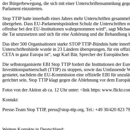
der Bürgerbewegung, die sich mit einer Unterschriftensammlung g
Parlament einzutreten.
Stop TTIP hatte innerhalb eines Jahres mehr Unterschriften gesammel
übergeben. Dass EU-Parlamentspräsident Schulz die Unterschriften n
offenbar bei den EU-Institutionen wahrgenommen wird“, sagt Michael
die Tat umzusetzen und sich für eine Anhörung und die Behandlung 
Das über 500 Organisationen starke STOP TTIP-Bündnis hatte innerhalb
Unterschriftenhürde wurde in 23 Ländern übersprungen, für ein offiz
CETA in ganz Europa ist“, sagt Karl Bär, Sprecher der Europäischen B
Die selbstorganisierte EBI Stop TTIP fordert die Institutionen der E
Investitionspartnerschaft (TTIP) zu stoppen, sowie das Umfassende W
gestartet, nachdem die EU-Kommission eine offizielle EBI für unzulä
gerichtet sein. Stop TTIP klagt gegen die Ablehnung vor dem Europä
Fotos von der Aktion ab ca. 12 Uhr unter: <link https: www.flickr.co
Kontakt:
Presse-Team Stop TTIP, press@stop-ttip.org, Tel.: +49 30/420 823 7
Weitere Kontakte in Deutschland: