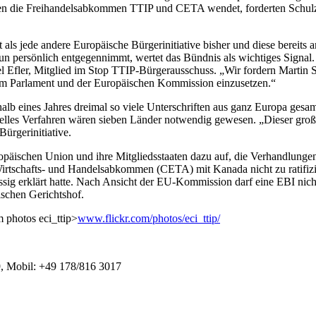
egen die Freihandelsabkommen TTIP und CETA wendet, forderten Schul
t als jede andere Europäische Bürgerinitiative bisher und diese berei
un persönlich entgegennimmt, wertet das Bündnis als wichtiges Signal.
 Efler, Mitglied im Stop TTIP-Bürgerausschuss. „Wir fordern Martin 
im Parlament und der Europäischen Kommission einzusetzen.“
 eines Jahres dreimal so viele Unterschriften aus ganz Europa gesamme
ielles Verfahren wären sieben Länder notwendig gewesen. „Dieser groß
ürgerinitiative.
uropäischen Union und ihre Mitgliedsstaaten dazu auf, die Verhandlung
irtschafts- und Handelsabkommen (CETA) mit Kanada nicht zu ratifizier
ssig erklärt hatte. Nach Ansicht der EU-Kommission darf eine EBI nich
ischen Gerichtshof.
m photos eci_ttip>
www.flickr.com/photos/eci_ttip/
9, Mobil: +49 178/816 3017