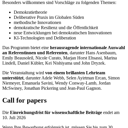
Besonders willkommen sind Vorschläge zu folgenden Themen:
Demokratietheorie
Deliberative Praxis im Globalen Süden
methodische Innovationen
demokratische Resilienz und die Öffentlichkeit
neue Entwicklungen bei demokratischen Innovationen
KI-Technologien und Deliberation
Das Programm bietet eine
herausragende internationale Auswahl
an Referentinnen und Referenten
, darunter Hans Asenbaum,
Emily Beausoleil, Nicole Curato, Marjan Horst Ehsassi, Marina
Lindell, Daniel Kübler, Kei Nishiyama und John Dryzek.
Die Veranstaltung wird
von einem brillanten Lehrteam
unterstützt
, darunter Adele Webb, Selen Ayirtman Ercan, Simon
Niemeyer, Emanuela Savini, Wendy Conway-Lamb, Jordan
McSwiney, Jonathan Pickering und Jean-Paul Gagnon.
Call for papers
Die
Einreichungsfrist für wissenschaftliche Beiträge
endet am
10. Juli 2026
Wenn Ihre Bewerbung erfolgreich ist, müssen Sie bis zum 30.