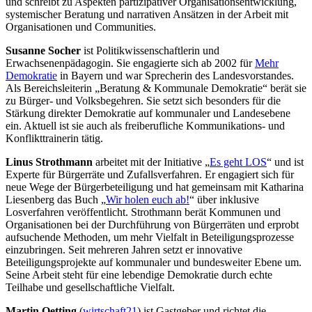
und schreibt zu Aspekten partizipativer Organisationsentwicklung,
systemischer Beratung und narrativen Ansätzen in der Arbeit mit
Organisationen und Communities.
Susanne Socher
ist Politikwissenschaftlerin und
Erwachsenenpädagogin. Sie engagierte sich ab 2002 für
Mehr
Demokratie
in Bayern und war Sprecherin des Landesvorstandes.
Als Bereichsleiterin „Beratung & Kommunale Demokratie“ berät sie
zu Bürger- und Volksbegehren. Sie setzt sich besonders für die
Stärkung direkter Demokratie auf kommunaler und Landesebene
ein. Aktuell ist sie auch als freiberufliche Kommunikations- und
Konflikttrainerin tätig.
Linus Strothmann
arbeitet mit der Initiative „
Es geht LOS
“ und ist
Experte für Bürgerräte und Zufallsverfahren. Er engagiert sich für
neue Wege der Bürgerbeteiligung und hat gemeinsam mit Katharina
Liesenberg das Buch „
Wir holen euch ab!
“ über inklusive
Losverfahren veröffentlicht. Strothmann berät Kommunen und
Organisationen bei der Durchführung von Bürgerräten und erprobt
aufsuchende Methoden, um mehr Vielfalt in Beteiligungsprozesse
einzubringen. Seit mehreren Jahren setzt er innovative
Beteiligungsprojekte auf kommunaler und bundesweiter Ebene um.
Seine Arbeit steht für eine lebendige Demokratie durch echte
Teilhabe und gesellschaftliche Vielfalt.
Martin Oetting
(
wirtschaft21
) ist Gastgeber und richtet die