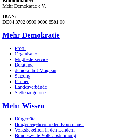
Kontoinhaber:
Mehr Demokratie e.V.
IBAN:
DE04 3702 0500 0008 8581 00
Mehr Demokratie
Profil
Organisation
Mitgliederservice
Beratung
demokratie!-Magazin
Satzung
Partner
Landesverbände
Stellenangebote
Mehr Wissen
Bürgerräte
Bürgerbegehren in den Kommunen
Volksbegehren in den Ländern
Bundesweite Volksabstimmung