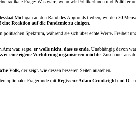
 eine radikale Frage: Was wäre, wenn wir Politikerinnen und Politike
ndesstaat Michigan an den Rand des Abgrunds treiben, werden 30 Men
uf eine Reaktion auf die Pandemie zu einigen.
 politischen Spektrum, während sie sich über echte Werte, Freiheit und
.
m Amt war, sagte,
er wolle nicht, dass es ende.
Unabhängig davon war ei
ss er eine eigene Vorführung organisieren möchte
. Zuschauer aus d
sche Volk
, der zeigt, wie dessen besseren Seiten aussehen.
ten optionaler Fragerunde mit
Regisseur Adam Cronkright
und Disku