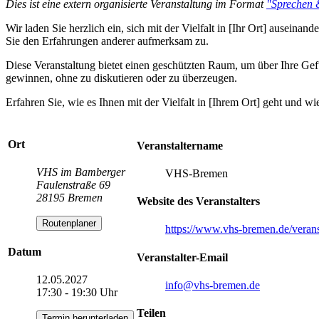
Dies ist eine extern organisierte Veranstaltung im Format
"Sprechen 
Wir laden Sie herzlich ein, sich mit der Vielfalt in [Ihr Ort] auseina
Sie den Erfahrungen anderer aufmerksam zu.
Diese Veranstaltung bietet einen geschützten Raum, um über Ihre Gef
gewinnen, ohne zu diskutieren oder zu überzeugen.
Erfahren Sie, wie es Ihnen mit der Vielfalt in [Ihrem Ort] geht und wi
Ort
Veranstaltername
VHS im Bamberger
VHS-Bremen
Faulenstraße 69
28195 Bremen
Website des Veranstalters
Routenplaner
https://www.vhs-bremen.de/veran
Datum
Veranstalter-Email
12.05.2027
info
@vhs-bremen.de
17:30 - 19:30 Uhr
Teilen
Termin herunterladen