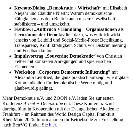
Keynote-Dialog „Demokratie + Wirtschaft“
mit Elisabeth
Niejahr und Claudine Nierth: Warum demokratische
Fähigkeiten aus dem Betrieb auch unsere Gesellschaft
stabilisieren – und umgekehrt.
Fishbowl „Aufbruch + Handlung – Organisationen als
Lernräume der Demokratie“
dazu, was wirklich wirkt –
jenseits von Leitbild und Social-Media-Posts: Beteiligung,
Transparenz, Konfliktfähigkeit, Schutz vor Diskriminierung
und Feedbackkultur.
Impulsvortrag „Souveräne Demokratie“
von Christian
Felber mit konkreten Anregungen und spielerischen
Elementen.
Workshop
„
Corporate Democratic Influencing”
mit
Alexandra Leibfried, die ganz praktisch aufzeigt, wie digitale
Kommunikation für demokratische Werte mutig und
glaubwürdig gelingt.
Mehr Demokratie e.V. und ZOON e.V. laden Sie zur ersten
Konferenz
Arbeit + Demokratie
ein. Diese Konferenz wird
durchgeführt in Kooperation mit der Evangelischen Akademie
Frankfurt – im Rahmen des World Design Capital Frankfurt
RheinMain 2026. Informationen für Betriebsräte zur Freistellung
nach BetrVG finden Sie
hier
.