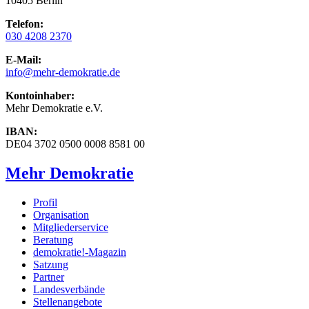
10405 Berlin
Telefon:
030 4208 2370
E-Mail:
info
@mehr-demokratie.de
Kontoinhaber:
Mehr Demokratie e.V.
IBAN:
DE04 3702 0500 0008 8581 00
Mehr Demokratie
Profil
Organisation
Mitgliederservice
Beratung
demokratie!-Magazin
Satzung
Partner
Landesverbände
Stellenangebote