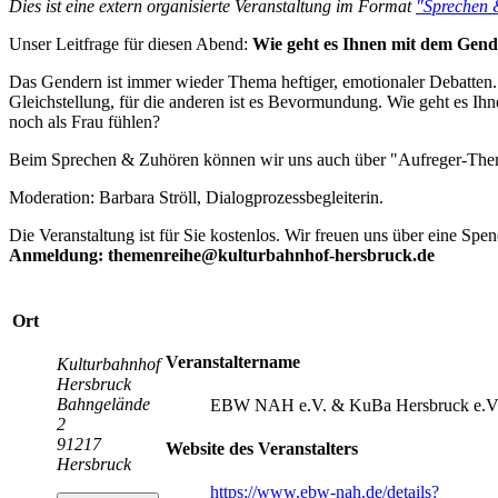
Dies ist eine extern organisierte Veranstaltung im Format
"Sprechen 
Unser Leitfrage für diesen Abend:
Wie geht es Ihnen mit dem Gen
Das Gendern ist immer wieder Thema heftiger, emotionaler Debatten. O
Gleichstellung, für die anderen ist es Bevormundung. Wie geht es I
noch als Frau fühlen?
Beim Sprechen & Zuhören können wir uns auch über "Aufreger-Themen"
Moderation: Barbara Ströll, Dialogprozessbegleiterin.
Die Veranstaltung ist für Sie kostenlos. Wir freuen uns über eine Spen
Anmeldung: themenreihe@kulturbahnhof-hersbruck.de
Ort
Veranstaltername
Kulturbahnhof
Hersbruck
Bahngelände
EBW NAH e.V. & KuBa Hersbruck e.V
2
91217
Website des Veranstalters
Hersbruck
https://www.ebw-nah.de/details?