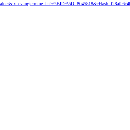
ntainer&tx_evangtermine_list%5BID%5D=8045818&cHash=f28afc6c