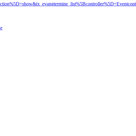
action%5D=show&tx_evangtermine_list%5Bcontroller%5D=Eventco
de