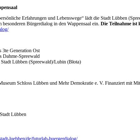
ppensaal
r persönliche Erfahrungen und Lebenswege“ lädt die Stadt Lübben (S
 besonderen Bürgerdialog in den Wappensaal ein.
Die Teilnahme ist
alog/
 3te Generation Ost
ses Dahme-Spreewald
r Stadt Lübben (Spreewald)/Lubin (Błota)
Museum Schloss Lübben und Mehr Demokratie e. V. Finanziert mit Mit
 Stadt Lübben
tadt-luebben/de/futurlab-buergerdialog/