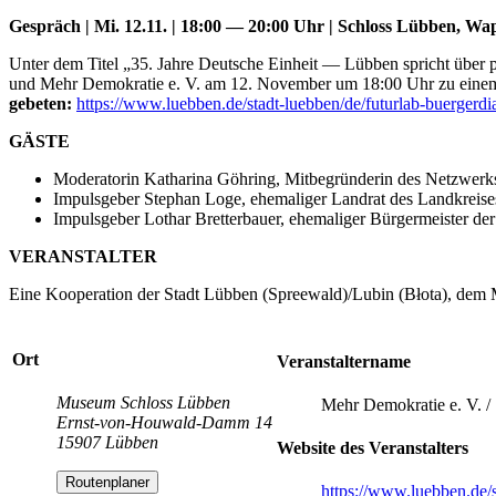
Gespräch | Mi. 12.11. | 18:00 — 20:00 Uhr | Schloss Lübben, Wa
Unter dem Titel „35. Jahre Deutsche Einheit — Lübben spricht übe
und Mehr Demokratie e. V. am 12. November um 18:00 Uhr zu einem
gebeten:
https://www.luebben.de/stadt-luebben/de/futurlab-buergerdi
GÄSTE
Moderatorin Katharina Göhring, Mitbegründerin des Netzwerks
Impulsgeber Stephan Loge, ehemaliger Landrat des Landkrei
Impulsgeber Lothar Bretterbauer, ehemaliger Bürgermeister de
VERANSTALTER
Eine Kooperation der Stadt Lübben (Spreewald)/Lubin (Błota), dem 
Ort
Veranstaltername
Museum Schloss Lübben
Mehr Demokratie e. V. /
Ernst-von-Houwald-Damm 14
15907 Lübben
Website des Veranstalters
Routenplaner
https://www.luebben.de/s