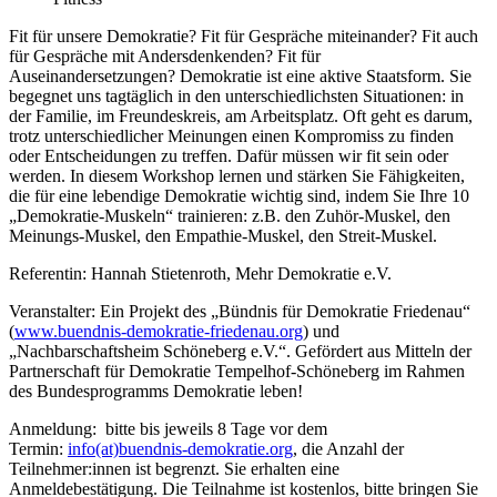
Fit für unsere Demokratie? Fit für Gespräche miteinander? Fit auch
für Gespräche mit Andersdenkenden? Fit für
Auseinandersetzungen? Demokratie ist eine aktive Staatsform. Sie
begegnet uns tagtäglich in den unterschiedlichsten Situationen: in
der Familie, im Freundeskreis, am Arbeitsplatz. Oft geht es darum,
trotz unterschiedlicher Meinungen einen Kompromiss zu finden
oder Entscheidungen zu treffen. Dafür müssen wir fit sein oder
werden. In diesem Workshop lernen und stärken Sie Fähigkeiten,
die für eine lebendige Demokratie wichtig sind, indem Sie Ihre 10
„Demokratie-Muskeln“ trainieren: z.B. den Zuhör-Muskel, den
Meinungs-Muskel, den Empathie-Muskel, den Streit-Muskel.
Referentin: Hannah Stietenroth, Mehr Demokratie e.V.
Veranstalter: Ein Projekt des „Bündnis für Demokratie Friedenau“
(
www.buendnis-demokratie-friedenau.org
) und
„Nachbarschaftsheim Schöneberg e.V.“. Gefördert aus Mitteln der
Partnerschaft für Demokratie Tempelhof-Schöneberg im Rahmen
des Bundesprogramms Demokratie leben!
Anmeldung: bitte bis jeweils 8 Tage vor dem
Termin:
info(at)buendnis-demokratie.org
, die Anzahl der
Teilnehmer:innen ist begrenzt. Sie erhalten eine
Anmeldebestätigung. Die Teilnahme ist kostenlos, bitte bringen Sie