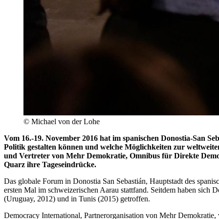
©
Michael von der Lohe
Vom 16.-19. November 2016 hat im spanischen Donostia-San Seb
Politik gestalten können und welche Möglichkeiten zur weltwei
und Vertreter von Mehr Demokratie, Omnibus für Direkte Demok
Quarz ihre Tageseindrücke.
Das globale Forum in Donostia San Sebastián, Hauptstadt des spanisc
ersten Mal im schweizerischen Aarau stattfand. Seitdem haben sich 
(Uruguay, 2012) und in Tunis (2015) getroffen.
Democracy International, Partnerorganisation von Mehr Demokratie, 