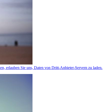
ken, erlauben Sie uns, Daten von Dritt-Anbieter-Servern zu laden.