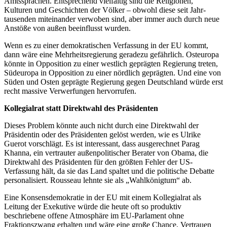
Amtssprachen. Entsprechend vielfältig sind die Religionen,
Kulturen und Geschichten der Völker – obwohl diese seit Jahr-
tausenden miteinander verwoben sind, aber immer auch durch neue
Anstöße von außen beeinflusst wurden.
Wenn es zu einer demokratischen Verfassung in der EU kommt,
dann wäre eine Mehrheitsregierung geradezu gefährlich. Osteuropa
könnte in Opposition zu einer westlich geprägten Regierung treten,
Südeuropa in Opposition zu einer nördlich geprägten. Und eine von
Süden und Osten geprägte Regierung gegen Deutschland würde erst
recht massive Verwerfungen hervorrufen.
Kollegialrat statt Direktwahl des Prä
sidenten
Dieses Problem könnte auch nicht durch eine Direktwahl der
Präsidentin oder des Präsidenten gelöst werden, wie es Ulrike
Guerot vorschlägt. Es ist interessant, dass ausgerechnet Parag
Khanna, ein vertrauter außenpolitischer Berater von Obama, die
Direktwahl des Präsidenten für den größten Fehler der US-
Verfassung hält, da sie das Land spaltet und die politische Debatte
personalisiert. Rousseau lehnte sie als „Wahlkönigtum“ ab.
Eine Konsensdemokratie in der EU mit einem Kollegialrat als
Leitung der Exekutive würde die heute oft so produktiv
beschriebene offene Atmosphäre im EU-Parlament ohne
Fraktionszwang erhalten und wäre eine große Chance, Vertrauen