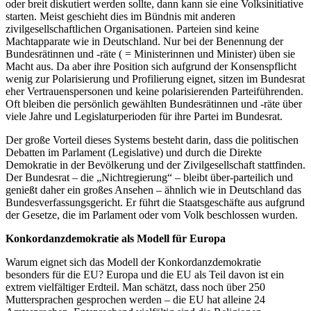
oder breit diskutiert werden sollte, dann kann sie eine Volksinitiative
starten. Meist geschieht dies im Bündnis mit anderen
zivilgesellschaftlichen Organisationen. Parteien sind keine
Machtapparate wie in Deutschland. Nur bei der Benennung der
Bundesrätinnen und -räte ( = Ministerinnen und Minister) üben sie
Macht aus. Da aber ihre Position sich aufgrund der Konsenspflicht
wenig zur Polarisierung und Profilierung eignet, sitzen im Bundesrat
eher Vertrauenspersonen und keine polarisierenden Parteiführenden.
Oft bleiben die persönlich gewählten Bundesrätinnen und -räte über
viele Jahre und Legislaturperioden für ihre Partei im Bundesrat.
Der große Vorteil dieses Systems besteht darin, dass die politischen
Debatten im Parlament (Legislative) und durch die Direkte
Demokratie in der Bevölkerung und der Zivilgesellschaft stattfinden.
Der Bundesrat – die „Nichtregierung“ – bleibt über-parteilich und
genießt daher ein großes Ansehen – ähnlich wie in Deutschland das
Bundesverfassungsgericht. Er führt die Staatsgeschäfte aus aufgrund
der Gesetze, die im Parlament oder vom Volk beschlossen wurden.
Konkordanzdemokratie als Modell für Europa
Warum eignet sich das Modell der Konkordanzdemokratie
besonders für die EU? Europa und die EU als Teil davon ist ein
extrem vielfältiger Erdteil. Man schätzt, dass noch über 250
Muttersprachen gesprochen werden – die EU hat alleine 24