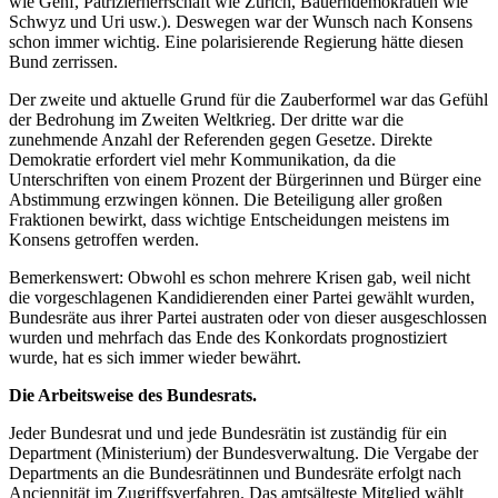
wie Genf, Patrizierherrschaft wie Zürich, Bauerndemokratien wie
Schwyz und Uri usw.). Deswegen war der Wunsch nach Konsens
schon immer wichtig. Eine polarisierende Regierung hätte diesen
Bund zerrissen.
Der zweite und aktuelle Grund für die Zauberformel war das Gefühl
der Bedrohung im Zweiten Weltkrieg. Der dritte war die
zunehmende Anzahl der Referenden gegen Gesetze. Direkte
Demokratie erfordert viel mehr Kommunikation, da die
Unterschriften von einem Prozent der Bürgerinnen und Bürger eine
Abstimmung erzwingen können. Die Beteiligung aller großen
Fraktionen bewirkt, dass wichtige Entscheidungen meistens im
Konsens getroffen werden.
Bemerkenswert: Obwohl es schon mehrere Krisen gab, weil nicht
die vorgeschlagenen Kandidierenden einer Partei gewählt wurden,
Bundesräte aus ihrer Partei austraten oder von dieser ausgeschlossen
wurden und mehrfach das Ende des Konkordats prognostiziert
wurde, hat es sich immer wieder bewährt.
Die Arbeitsweise des Bundesrats.
Jeder Bundesrat und und jede Bundesrätin ist zuständig für ein
Department (Ministerium) der Bundesverwaltung. Die Vergabe der
Departments an die Bundesrätinnen und Bundesräte erfolgt nach
Anciennität im Zugriffsverfahren. Das amtsälteste Mitglied wählt