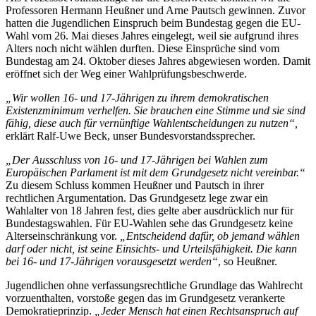
Professoren Hermann Heußner und Arne Pautsch gewinnen. Zuvor
hatten die Jugendlichen Einspruch beim Bundestag gegen die EU-
Wahl vom 26. Mai dieses Jahres eingelegt, weil sie aufgrund ihres
Alters noch nicht wählen durften. Diese Einsprüche sind vom
Bundestag am 24. Oktober dieses Jahres abgewiesen worden. Damit
eröffnet sich der Weg einer Wahlprüfungsbeschwerde.
„Wir wollen 16- und 17-Jährigen zu ihrem demokratischen
Existenzminimum verhelfen. Sie brauchen eine Stimme und sie sind
fähig, diese auch für vernünftige Wahlentscheidungen zu nutzen“,
erklärt Ralf-Uwe Beck, unser Bundesvorstandssprecher.
„Der Ausschluss von 16- und 17-Jährigen bei Wahlen zum
Europäischen Parlament ist mit dem Grundgesetz nicht vereinbar.“
Zu diesem Schluss kommen Heußner und Pautsch in ihrer
rechtlichen Argumentation. Das Grundgesetz lege zwar ein
Wahlalter von 18 Jahren fest, dies gelte aber ausdrücklich nur für
Bundestagswahlen. Für EU-Wahlen sehe das Grundgesetz keine
Alterseinschränkung vor.
„Entscheidend dafür, ob jemand wählen
darf oder nicht, ist seine Einsichts- und Urteilsfähigkeit. Die kann
bei 16- und 17-Jährigen vorausgesetzt werden“
, so Heußner.
Jugendlichen ohne verfassungsrechtliche Grundlage das Wahlrecht
vorzuenthalten, vorstoße gegen das im Grundgesetz verankerte
Demokratieprinzip.
„Jeder Mensch hat einen Rechtsanspruch auf