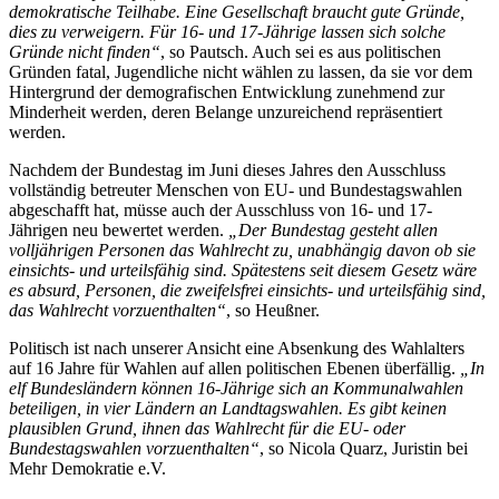
demokratische Teilhabe. Eine Gesellschaft braucht gute Gründe,
dies zu verweigern. Für 16- und 17-Jährige lassen sich solche
Gründe nicht finden“
, so Pautsch. Auch sei es aus politischen
Gründen fatal, Jugendliche nicht wählen zu lassen, da sie vor dem
Hintergrund der demografischen Entwicklung zunehmend zur
Minderheit werden, deren Belange unzureichend repräsentiert
werden.
Nachdem der Bundestag im Juni dieses Jahres den Ausschluss
vollständig betreuter Menschen von EU- und Bundestagswahlen
abgeschafft hat, müsse auch der Ausschluss von 16- und 17-
Jährigen neu bewertet werden.
„Der Bundestag gesteht allen
volljährigen Personen das Wahlrecht zu, unabhängig davon ob sie
einsichts- und urteilsfähig sind. Spätestens seit diesem Gesetz wäre
es absurd, Personen, die zweifelsfrei einsichts- und urteilsfähig sind,
das Wahlrecht vorzuenthalten“
, so Heußner.
Politisch ist nach unserer Ansicht eine Absenkung des Wahlalters
auf 16 Jahre für Wahlen auf allen politischen Ebenen überfällig.
„In
elf Bundesländern können 16-Jährige sich an Kommunalwahlen
beteiligen, in vier Ländern an Landtagswahlen. Es gibt keinen
plausiblen Grund, ihnen das Wahlrecht für die EU- oder
Bundestagswahlen vorzuenthalten“
, so Nicola Quarz, Juristin bei
Mehr Demokratie e.V.