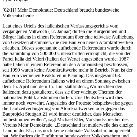
[02/11] Mehr Demokratie: Deutschland braucht bundesweite
Volksentscheide
Laut eines Urteils des italienischen Verfassungsgerichts vom
vergangenen Mittwoch (12. Januar) dürfen die Bürgerinnen und
Bürger Italiens in einem Referendum über eine teilweise Aufhebung
von Gesetzen abstimmen, die den Bau von neuen Atomkraftwerken
erlauben. Dieses sogenannte aufhebende Referendum wurde durch
die Sammlung von 500.000 Unterschriften ermöglicht, die von der
Partei Italia dei Valori (Italien der Werte) angestoßen wurde. 1987
hatte Italien in einem Referendum den Atomausstieg beschlossen,
seit 1990 waren keine Atomkraftwerke mehr in Betrieb. Nun ist der
Bau von vier neuen Reaktoren in Planung. Das insgesamt 63.
aufhebende Referendum Italiens wird an einem Sonntag zwischen
dem 15. April und dem 15. Juni stattfinden. „Wir möchten den
Italienern dazu gratulieren, dass sie über wichtige Themen der
nationalen Politik abstimmen dürfen. Uns Deutschen wird dies
immer noch verwehrt. Angesichts der Proteste beispielsweise gegen
die Laufzeitverlängerung von Atomkraftwerken oder gegen das
Bauprojekt Stuttgart 21 wird immer deutlicher, dass Menschen
mitbestimmen wollen“, sagt Michael Efler, Vorstandssprecher des
Vereins Mehr Demokratie. „Deutschland ist mittlerweile das einzige
Land in der EU, das noch keine nationale Volksabstimmung erlebt
hat. Wir fordern die Einführung bundesweiter Volksbegehren und