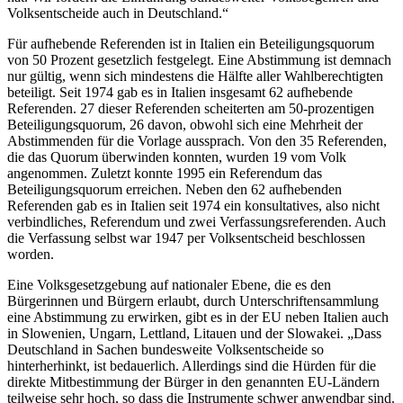
Volksentscheide auch in Deutschland.“
Für aufhebende Referenden ist in Italien ein Beteiligungsquorum
von 50 Prozent gesetzlich festgelegt. Eine Abstimmung ist demnach
nur gültig, wenn sich mindestens die Hälfte aller Wahlberechtigten
beteiligt. Seit 1974 gab es in Italien insgesamt 62 aufhebende
Referenden. 27 dieser Referenden scheiterten am 50-prozentigen
Beteiligungsquorum, 26 davon, obwohl sich eine Mehrheit der
Abstimmenden für die Vorlage aussprach. Von den 35 Referenden,
die das Quorum überwinden konnten, wurden 19 vom Volk
angenommen. Zuletzt konnte 1995 ein Referendum das
Beteiligungsquorum erreichen. Neben den 62 aufhebenden
Referenden gab es in Italien seit 1974 ein konsultatives, also nicht
verbindliches, Referendum und zwei Verfassungsreferenden. Auch
die Verfassung selbst war 1947 per Volksentscheid beschlossen
worden.
Eine Volksgesetzgebung auf nationaler Ebene, die es den
Bürgerinnen und Bürgern erlaubt, durch Unterschriftensammlung
eine Abstimmung zu erwirken, gibt es in der EU neben Italien auch
in Slowenien, Ungarn, Lettland, Litauen und der Slowakei. „Dass
Deutschland in Sachen bundesweite Volksentscheide so
hinterherhinkt, ist bedauerlich. Allerdings sind die Hürden für die
direkte Mitbestimmung der Bürger in den genannten EU-Ländern
teilweise sehr hoch, so dass die Instrumente schwer anwendbar sind.