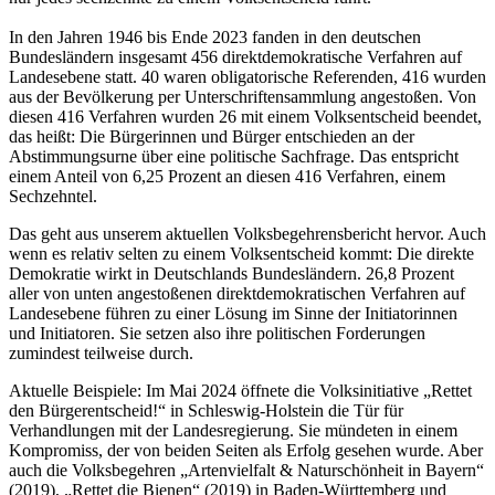
In den Jahren 1946 bis Ende 2023 fanden in den deutschen
Bundesländern insgesamt 456 direktdemokratische Verfahren auf
Landesebene statt. 40 waren obligatorische Referenden, 416 wurden
aus der Bevölkerung per Unterschriftensammlung angestoßen. Von
diesen 416 Verfahren wurden 26 mit einem Volksentscheid beendet,
das heißt: Die Bürgerinnen und Bürger entschieden an der
Abstimmungsurne über eine politische Sachfrage. Das entspricht
einem Anteil von 6,25 Prozent an diesen 416 Verfahren, einem
Sechzehntel.
Das geht aus unserem aktuellen Volksbegehrensbericht hervor. Auch
wenn es relativ selten zu einem Volksentscheid kommt: Die direkte
Demokratie wirkt in Deutschlands Bundesländern. 26,8 Prozent
aller von unten angestoßenen direktdemokratischen Verfahren auf
Landesebene führen zu einer Lösung im Sinne der Initiatorinnen
und Initiatoren. Sie setzen also ihre politischen Forderungen
zumindest teilweise durch.
Aktuelle Beispiele: Im Mai 2024 öffnete die Volksinitiative „Rettet
den Bürgerentscheid!“ in Schleswig-Holstein die Tür für
Verhandlungen mit der Landesregierung. Sie mündeten in einem
Kompromiss, der von beiden Seiten als Erfolg gesehen wurde. Aber
auch die Volksbegehren „Artenvielfalt & Naturschönheit in Bayern“
(2019), „Rettet die Bienen“ (2019) in Baden-Württemberg und